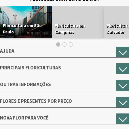
Floricultura em São
Floricultura em
Floricultur
Paulo
Campinas
Salvador
AJUDA
PRINCIPAIS FLORICULTURAS
OUTRAS INFORMAÇÕES
FLORES E PRESENTES POR PREÇO
NOVA FLOR PARA VOCÊ