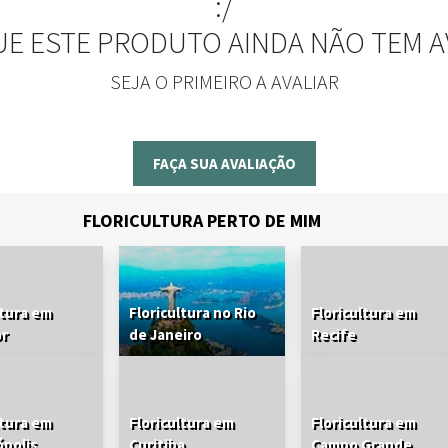
:/
UE ESTE PRODUTO AINDA NÃO TEM A
SEJA O PRIMEIRO A AVALIAR
FAÇA SUA AVALIAÇÃO
FLORICULTURA PERTO DE MIM
ltura em
Floricultura no Rio
Floricultura em
or
de Janeiro
Recife
ltura em
Floricultura em
Floricultura em
ópolis
Curitiba
Campo Grande