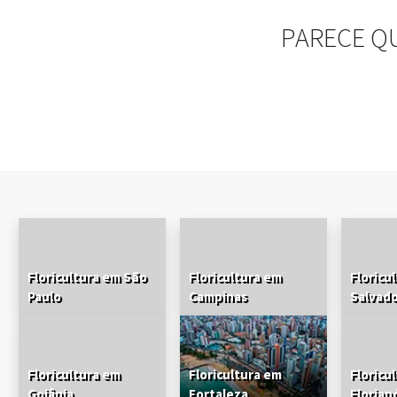
PARECE Q
Floricultura em São
Floricultura em
Floricu
Paulo
Campinas
Salvad
Floricultura em
Floricultura em
Floricu
Goiânia
Fortaleza
Florian