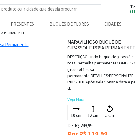
Te
e produtos
(1
PRESENTES
BUQUÊS DE FLORES
CIDADES
OSA PERMANENTE
MARAVILHOSO BUQUÊ DE
GIRASSOL E ROSA PERMANENT
DESCRIÇÃO:Lindo buque de girassóis
rosa vermelha permanenteCOMPOSI
girassol 1 rosa
permanente DETALHES:PERSONALIZE 
PRESENTEApós selecionar a data e p
d...
Veja Mais
10 cm
12 cm
5 cm
De: R$ 249,99
Por R$ 119,99