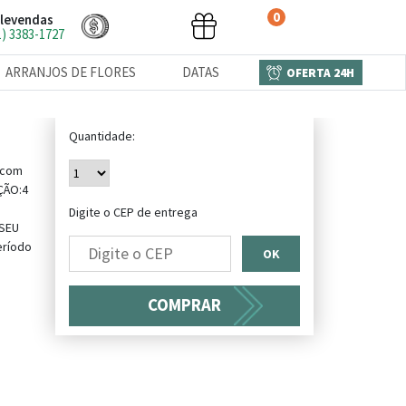
0
levendas
1) 3383-1727
ARRANJOS DE FLORES
DATAS
OFERTA 24H
Quantidade:
E
 com
ÇÃO:4
Digite o CEP de entrega
SEU
eríodo
OK
COMPRAR