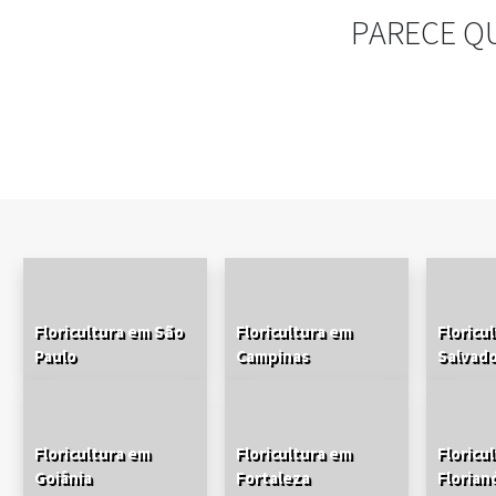
PARECE Q
Floricultura em São
Floricultura em
Floricu
Paulo
Campinas
Salvad
Floricultura em
Floricultura em
Floricu
Goiânia
Fortaleza
Florian