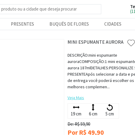
Te
e produtos
(1
PRESENTES
BUQUÊS DE FLORES
CIDADES
MINI ESPUMANTE AURORA
DESCRIÇÃO:mini espumante
auroraCOMPOSIÇÃO:1 mini espumant
aurora 187mlDETALHES:PERSONALIZE
PRESENTEApós selecionar a data e p
de entrega você poderá escolher os
melhores complemen...
Veja Mais
19 cm
6 cm
5 cm
De: R$ 59,90
Por R$ 49,90