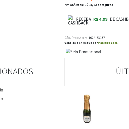
em até
3x de R$ 16,63 sem juros
RECEBA
R$ 4,99
DE CASHB
Cód. Produto: rs-1024-63137
Vendido e entregue por
Parceiro Local
CIONADOS
ÚLT
io