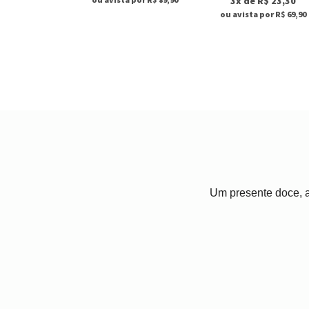
3x de R$ 23,30
ou avista por R$ 69,90
Um presente doce, a