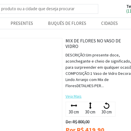
Te
e produtos
(1
PRESENTES
BUQUÊS DE FLORES
CIDADES
MIX DE FLORES NO VASO DE
VIDRO
DESCRIÇÃO:Um presente doce,
aconchegante e cheio de significado,
para surpreender em qualquer ocasiã
COMPOSIÇÃO:1 Vaso de Vidro Decor
Lindo Arranjo com Mix de
FloresDETALHES:PER...
Veja Mais
30 cm
30 cm
30 cm
De: R$ 800,00
Por R$ 419,90