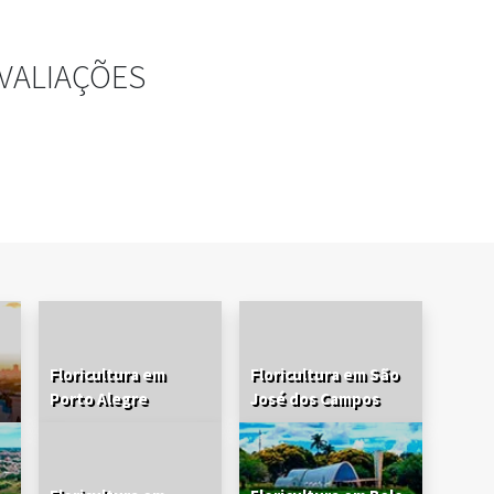
VALIAÇÕES
Floricultura em
Floricultura em São
Porto Alegre
José dos Campos