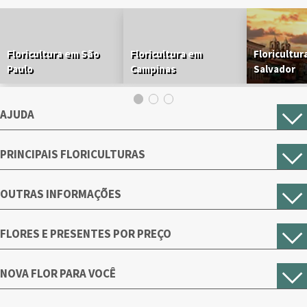
Floricultura em São
Floricultura em
Floricultur
Paulo
Campinas
Salvador
AJUDA
PRINCIPAIS FLORICULTURAS
OUTRAS INFORMAÇÕES
FLORES E PRESENTES POR PREÇO
NOVA FLOR PARA VOCÊ