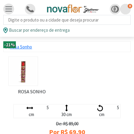
0
Busca de produtos
Buscar por endereço de entrega
-21%
ROSA SONHO
5
5
cm
30 cm
cm
De: R$ 89,00
Por R$ 69,90