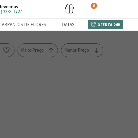
0
levendas
1) 3383-1727
ARRANJOS DE FLORES
DATAS
OFERTA 24H
o
Maior Preço
Menor Preço