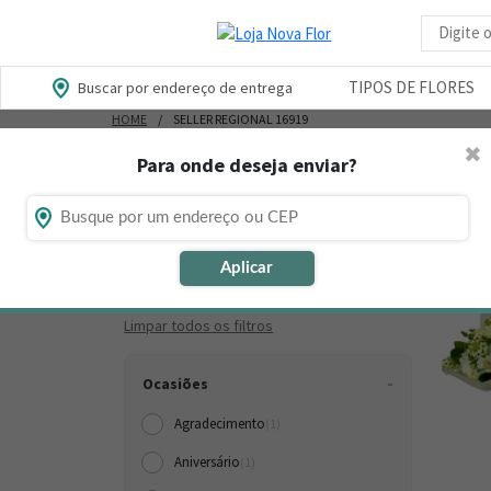
Busca d
TIPOS DE FLORES
Buscar por endereço de entrega
HOME
SELLER REGIONAL 16919
✖
Para onde deseja enviar?
Onde será a entrega?
Encont
Aplicar
Filtros ativos:
Limpar todos os filtros
Ocasiões
Agradecimento
(1)
Aniversário
(1)