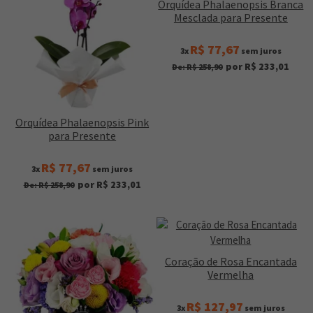
Orquídea Phalaenopsis Branca
Mesclada para Presente
R$ 77,67
3x
sem juros
por R$ 233,01
De: R$ 258,90
Orquídea Phalaenopsis Pink
para Presente
R$ 77,67
3x
sem juros
por R$ 233,01
De: R$ 258,90
Coração de Rosa Encantada
Vermelha
R$ 127,97
3x
sem juros