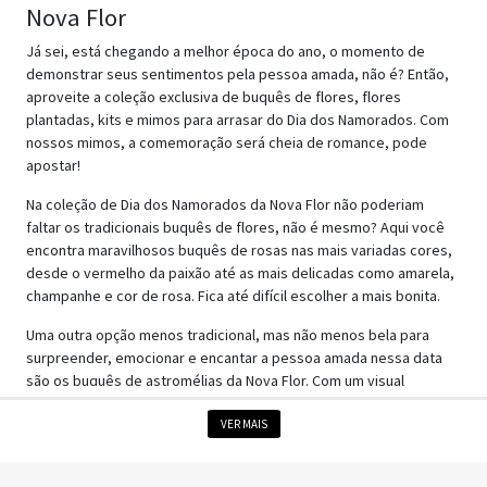
Nova Flor
Já sei, está chegando a melhor época do ano, o momento de
demonstrar seus sentimentos pela pessoa amada, não é? Então,
aproveite a coleção exclusiva de buquês de flores, flores
plantadas, kits e mimos para arrasar do Dia dos Namorados. Com
nossos mimos, a comemoração será cheia de romance, pode
apostar!
Na coleção de Dia dos Namorados da Nova Flor não poderiam
faltar os tradicionais buquês de flores, não é mesmo? Aqui você
encontra maravilhosos buquês de rosas nas mais variadas cores,
desde o vermelho da paixão até as mais delicadas como amarela,
champanhe e cor de rosa. Fica até difícil escolher a mais bonita.
Uma outra opção menos tradicional, mas não menos bela para
surpreender, emocionar e encantar a pessoa amada nessa data
são os buquês de astromélias da Nova Flor. Com um visual
diferente, elas são perfeitas para expressar os sentimentos mais
VER MAIS
puros e, ainda por cima, dar aquele toque refinado na decoração.
Flores plantadas, kits e mimos para o Dia