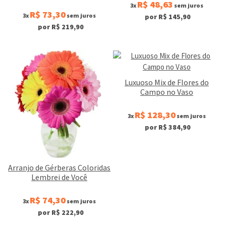
R$ 48,63
3x
sem juros
R$ 73,30
3x
sem juros
por R$ 145,90
por R$ 219,90
Luxuoso Mix de Flores do
Campo no Vaso
R$ 128,30
3x
sem juros
por R$ 384,90
Arranjo de Gérberas Coloridas
Lembrei de Você
R$ 74,30
3x
sem juros
por R$ 222,90