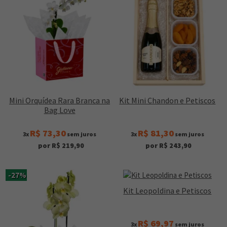
Mini Orquídea Rara Branca na
Kit Mini Chandon e Petiscos
Bag Love
R$ 73,30
R$ 81,30
3x
sem juros
3x
sem juros
por R$ 219,90
por R$ 243,90
-27%
Kit Leopoldina e Petiscos
R$ 69,97
3x
sem juros