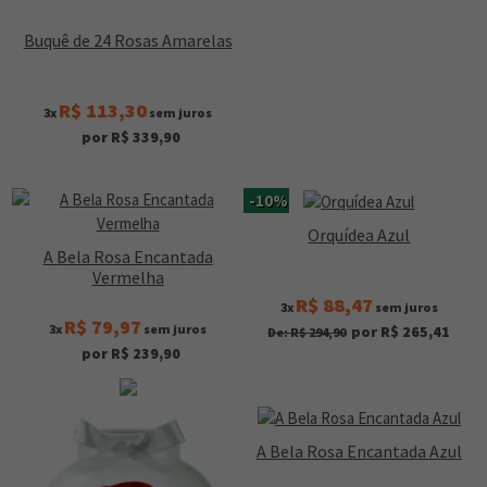
Buquê de 24 Rosas Amarelas
R$ 113,30
3x
sem juros
por R$ 339,90
-10%
Orquídea Azul
A Bela Rosa Encantada
Vermelha
R$ 88,47
3x
sem juros
R$ 79,97
3x
sem juros
por R$ 265,41
De: R$ 294,90
por R$ 239,90
A Bela Rosa Encantada Azul