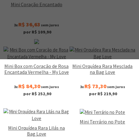
Mini Coração Encantado
R$ 36,63
3x
sem juros
por R$ 109,90
Mini Box com Coração de Rosa
Mini Orquídea Rara Mesclada
Encantada Vermelha - My Love
na Bag Love
R$ 84,30
R$ 73,30
3x
sem juros
3x
sem juros
por R$ 252,90
por R$ 219,90
Mini Terrário no Pote
Mini Orquídea Rara Lilás na
Bag Love