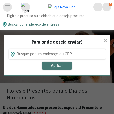
0
Busca de produtos
Buscar por endereço de entrega
✖
Para onde deseja enviar?
Aplicar
Flores e Presentes para o Dia dos
Namorados
Dia dos Namorados com presentes especiais! Presenteie
quem você ama!
Leia mais