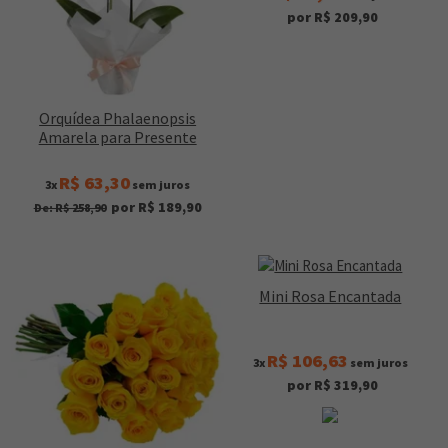
por R$ 209,90
Orquídea Phalaenopsis
Amarela para Presente
R$ 63,30
3x
sem juros
por R$ 189,90
De: R$ 258,90
Mini Rosa Encantada
R$ 106,63
3x
sem juros
por R$ 319,90