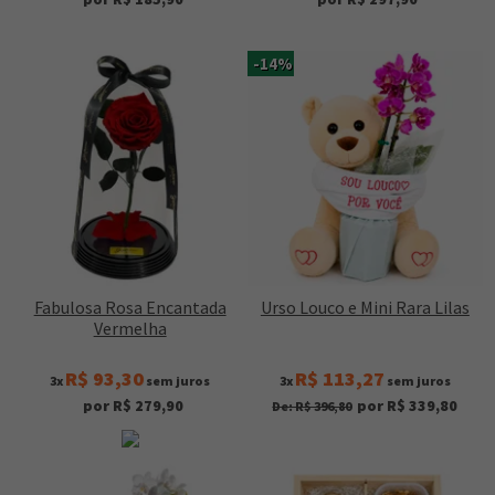
-14%
Fabulosa Rosa Encantada
Urso Louco e Mini Rara Lilas
Vermelha
R$ 93,30
R$ 113,27
3x
sem juros
3x
sem juros
por R$ 279,90
por R$ 339,80
De: R$ 396,80