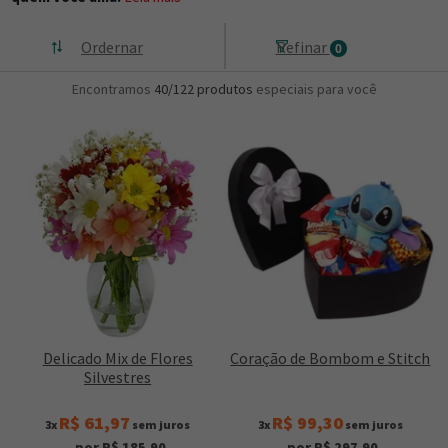
Ordernar
Refinar
0
Encontramos
40/122
produtos
especiais para você
Delicado Mix de Flores
Coração de Bombom e Stitch
Silvestres
R$ 61,97
R$ 99,30
3x
sem juros
3x
sem juros
por R$ 185,90
por R$ 297,90