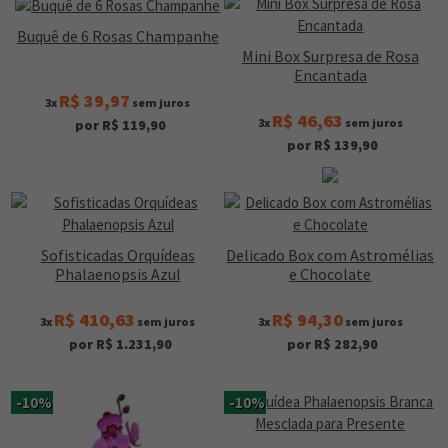
Buquê de 6 Rosas Champanhe
Mini Box Surpresa de Rosa
Encantada
R$ 39,97
3x
sem juros
R$ 46,63
3x
sem juros
por R$ 119,90
por R$ 139,90
Sofisticadas Orquídeas
Delicado Box com Astromélias
Phalaenopsis Azul
e Chocolate
R$ 410,63
R$ 94,30
3x
sem juros
3x
sem juros
por R$ 1.231,90
por R$ 282,90
-10%
-10%