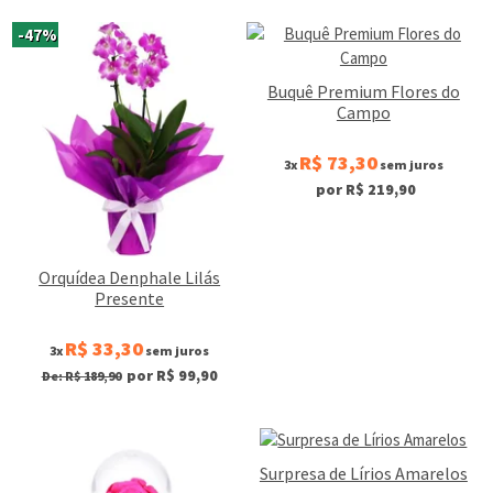
-47%
Buquê Premium Flores do
Campo
R$ 73,30
3x
sem juros
por R$ 219,90
Orquídea Denphale Lilás
Presente
R$ 33,30
3x
sem juros
por R$ 99,90
De: R$ 189,90
Surpresa de Lírios Amarelos