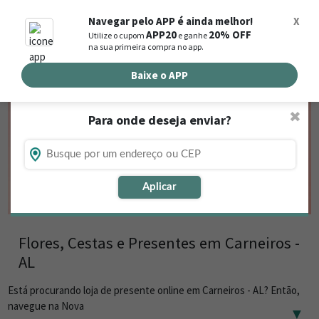
0
Navegar pelo APP é ainda melhor!
X
APP20
20% OFF
Utilize o cupom
e ganhe
Busca de produtos
na sua primeira compra no app.
Buscar por endereço de entrega
Baixe o APP
✖
Para onde deseja enviar?
Aplicar
Flores, Cestas e Presentes em Carneiros -
AL
Está procurando loja de presente online em Carneiros - AL? Então,
navegue na Nova
▼