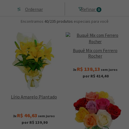
Ordernar
Refinar
0
Encontramos
40/235
produtos
especiais para você
Buquê Mix com Ferrero
Rocher
R$ 138,13
3x
sem juros
por R$ 414,40
Lírio Amarelo Plantado
R$ 46,63
3x
sem juros
por R$ 139,90