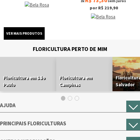
R$ 73,30
3x
sem juros
por R$ 219,90
FLORICULTURA PERTO DE MIM
Floricultura em São
Floricultura em
Floricultur
Paulo
Campinas
Salvador
AJUDA
PRINCIPAIS FLORICULTURAS