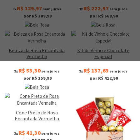
R$ 129,97
R$ 222,97
3x
sem juros
3x
sem juros
por R$ 389,90
por R$ 668,90
Beleza da Rosa Encantada
Kit de Vinho e Chocolate
Vermelha
Especial
R$ 53,30
R$ 137,63
3x
sem juros
3x
sem juros
por R$ 159,90
por R$ 412,90
Cone Preto de Rosa
Encantada Vermelha
R$ 41,30
3x
sem juros