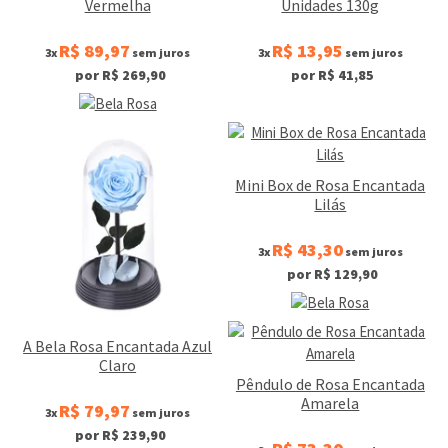
Vermelha
Unidades 130g
R$ 89,97
R$ 13,95
3x
sem juros
3x
sem juros
por R$ 269,90
por R$ 41,85
Mini Box de Rosa Encantada
Lilás
R$ 43,30
3x
sem juros
por R$ 129,90
A Bela Rosa Encantada Azul
Claro
Pêndulo de Rosa Encantada
Amarela
R$ 79,97
3x
sem juros
por R$ 239,90