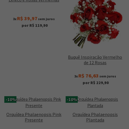
R$ 39,97
3x
sem juros
por R$ 119,90
Buquê Inspiração Vermelho
de 12 Rosas
R$ 76,63
3x
sem juros
por R$ 229,90
-10%
-10%
Orquídea Phalaenopsis Pink
Orquídea Phalaenopsis
Presente
Plantada