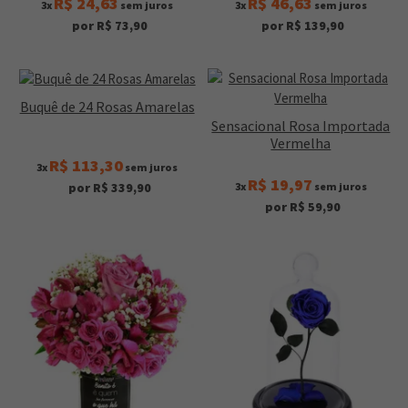
R$ 24,63
R$ 46,63
3x
sem juros
3x
sem juros
por R$ 73,90
por R$ 139,90
Buquê de 24 Rosas Amarelas
Sensacional Rosa Importada
Vermelha
R$ 113,30
3x
sem juros
R$ 19,97
3x
sem juros
por R$ 339,90
por R$ 59,90