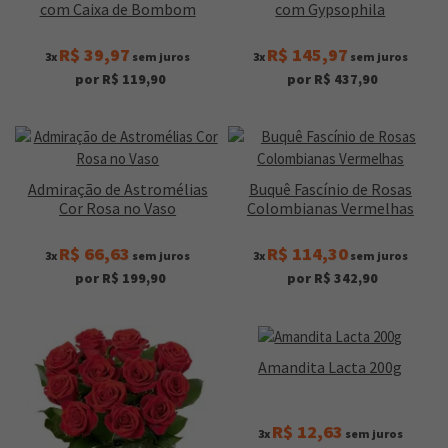
com Caixa de Bombom
com Gypsophila
R$ 39,97
R$ 145,97
3x
sem juros
3x
sem juros
por R$ 119,90
por R$ 437,90
Admiração de Astromélias
Buquê Fascínio de Rosas
Cor Rosa no Vaso
Colombianas Vermelhas
R$ 66,63
R$ 114,30
3x
sem juros
3x
sem juros
por R$ 199,90
por R$ 342,90
Amandita Lacta 200g
R$ 12,63
3x
sem juros