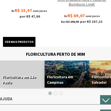
Bombons Lindt
R$ 15,97
3x
sem juros
R$ 89,07
3x
sem juros
por R$ 47,90
por R$ 267,21
De: R$ 296,90
FLORICULTURA PERTO DE MIM
Floricultura em São
Floricultura em
Floricultur
Paulo
Campinas
Salvador
AJUDA