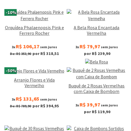
-10%
Orquídea Phalaenopsis Pink e
A Bela Rosa Encantada
Ferrero Rocher
Vermelha
R$ 106,17
R$ 79,97
3x
sem juros
3x
sem juros
por R$ 318,51
por R$ 239,90
De: R$ 353,90
-50%
Arranjo Flores e Vida
Vermelho
Buquê de 2 Rosas Vermelhas
com Caixa de Bombom
R$ 131,65
3x
sem juros
R$ 39,97
3x
sem juros
por R$ 394,95
De: R$ 789,90
por R$ 119,90