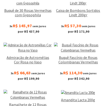
Buquê de 30 Rosas Vermelhas
Caixa de Bombons Sortidos
com Gypsophila
Lindt 200gr
R$ 145,97
R$ 57,30
3x
sem juros
3x
sem juros
por R$ 437,90
por R$ 171,90
Admiração de Astromélias
Buquê Fascínio de Rosas
Cor Rosa no Vaso
Colombianas Vermelhas
R$ 66,63
R$ 114,30
3x
sem juros
3x
sem juros
por R$ 199,90
por R$ 342,90
Amandita Lacta 200g
Ramalhete de 12 Rosas