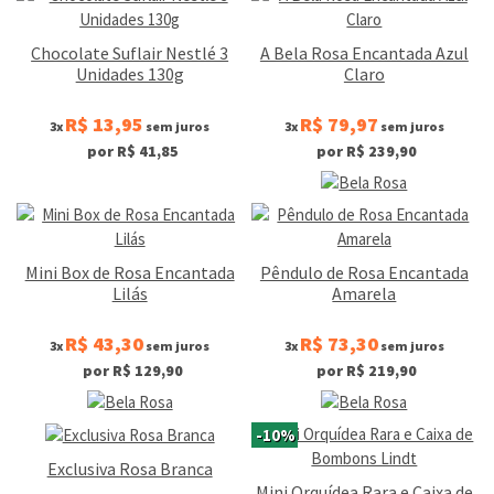
Chocolate Suflair Nestlé 3
A Bela Rosa Encantada Azul
Unidades 130g
Claro
R$ 13,95
R$ 79,97
3x
sem juros
3x
sem juros
por R$ 41,85
por R$ 239,90
Mini Box de Rosa Encantada
Pêndulo de Rosa Encantada
Lilás
Amarela
R$ 43,30
R$ 73,30
3x
sem juros
3x
sem juros
por R$ 129,90
por R$ 219,90
-10%
Exclusiva Rosa Branca
Mini Orquídea Rara e Caixa de