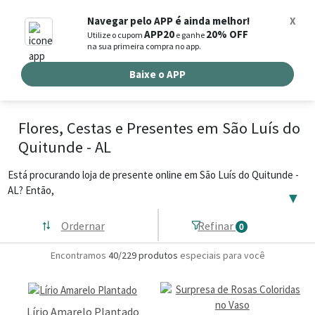
0
Navegar pelo APP é ainda melhor!
X
APP20
20% OFF
Utilize o cupom
e ganhe
Busca de produtos
na sua primeira compra no app.
Buscar por endereço de entrega
Baixe o APP
Flores, Cestas e Presentes em São Luís do
Quitunde - AL
Está procurando loja de presente online em São Luís do Quitunde -
AL? Então,
▼
Ordernar
Refinar
0
Encontramos
40/229
produtos
especiais para você
Lírio Amarelo Plantado