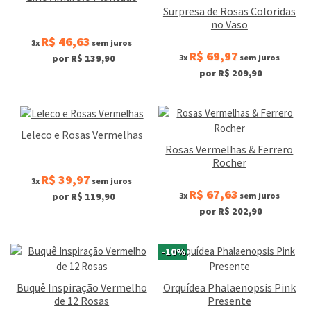
Surpresa de Rosas Coloridas
no Vaso
R$ 46,63
3x
sem juros
R$ 69,97
3x
sem juros
por R$ 139,90
por R$ 209,90
Leleco e Rosas Vermelhas
Rosas Vermelhas & Ferrero
Rocher
R$ 39,97
3x
sem juros
R$ 67,63
3x
sem juros
por R$ 119,90
por R$ 202,90
-10%
Buquê Inspiração Vermelho
Orquídea Phalaenopsis Pink
de 12 Rosas
Presente