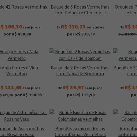
de 42 Rosas Vermelhas
Buquê de 6 Rosas Vermelhas
Orquídea 
com Pelúcia e Chocolate
e Fe
$ 166,30
R$ 110,23
R$ 1
sem juros
3x
sem juros
3x
por R$ 498,90
por R$ 330,70
De: R$ 353,
ranjo Flores e Vida
Buquê de 2 Rosas Vermelhas
Buquê de 3
Vermelho
com Caixa de Bombom
com 
$ 131,65
R$ 39,97
R$ 1
sem juros
3x
sem juros
3x
por R$ 394,95
por R$ 119,90
po
$ 789,90
ração de Astromélias
Buquê Fascínio de Rosas
Ramalhe
Cor Rosa no Vaso
Colombianas Vermelhas
Colombi