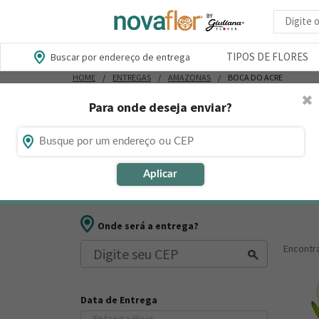
Busca d
TIPOS DE FLORES
Buscar por endereço de entrega
HOME
ENTREGAS
AMAZONAS
BOCA DO ACRE
✖
Para onde deseja enviar?
Flores, Cestas e Presentes em Bo
Está procurando loja de presente online em Boca do A
Aplicar
muitos outros presentes para datas comemorativas ou
Onde será a entrega?
Encont
Data de Entrega
Entrega Hoje