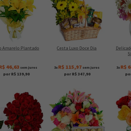
io Amarelo Plantado
Cesta Luxo Doce Dia
Delicad
S
R$ 46,63
R$ 115,97
R$ 6
sem juros
3x
sem juros
3x
por R$ 139,90
por R$ 347,90
po