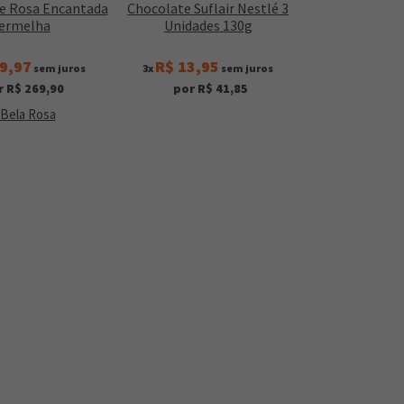
de Rosa Encantada
Chocolate Suflair Nestlé 3
ermelha
Unidades 130g
9,97
R$ 13,95
sem juros
3x
sem juros
r R$ 269,90
por R$ 41,85