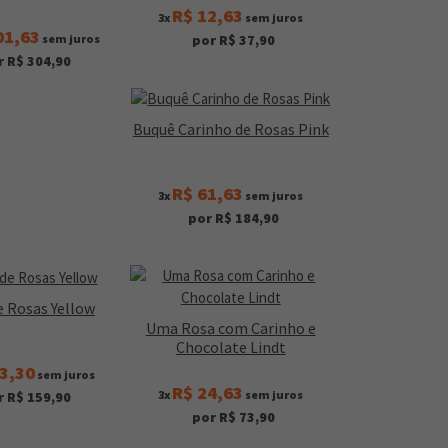
R$ 12,63
3x
sem juros
01,63
sem juros
por R$ 37,90
r R$ 304,90
Buquê Carinho de Rosas Pink
R$ 61,63
3x
sem juros
por R$ 184,90
e Rosas Yellow
Uma Rosa com Carinho e
Chocolate Lindt
3,30
sem juros
R$ 24,63
3x
sem juros
r R$ 159,90
por R$ 73,90