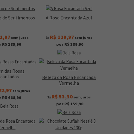
o de Sentimentos
A Rosa Encantada Azul
1,97
R$ 129,97
sem juros
3x
sem juros
r R$ 185,90
por R$ 389,90
im das Rosas
cantadas
Beleza da Rosa Encantada
Vermelha
22,97
sem juros
R$ 53,30
3x
sem juros
r R$ 668,90
por R$ 159,90