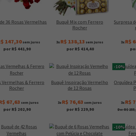
de 36 Rosas Vermelhas
Buquê Mix com Ferrero
Surpresa d
Rocher
$ 147,30
R$ 138,13
R$ 6
sem juros
3x
sem juros
3x
por R$ 441,90
por R$ 414,40
po
-10%
 Vermelhas & Ferrero
Buquê Inspiração Vermelho
Orquídea 
Rocher
de 12 Rosas
P
R$ 67,63
R$ 76,63
R$ 7
sem juros
3x
sem juros
3x
por R$ 202,90
por R$ 229,90
De: R$ 255,
-10%