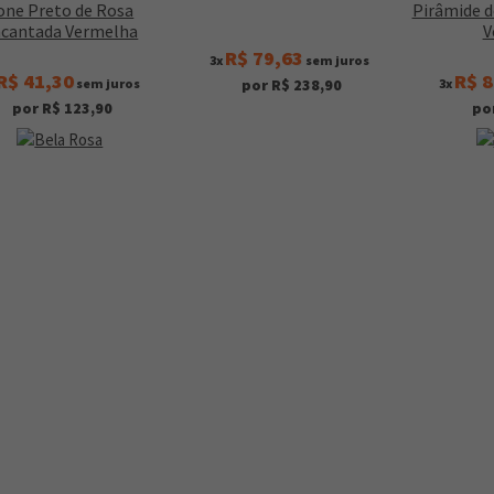
one Preto de Rosa
Pirâmide 
cantada Vermelha
V
R$ 79,63
3x
sem juros
R$ 41,30
R$ 8
sem juros
3x
por R$ 238,90
por R$ 123,90
po