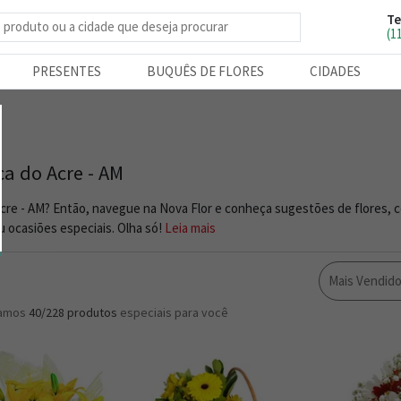
Te
e produtos
(1
PRESENTES
BUQUÊS DE FLORES
CIDADES
ca do Acre - AM
cre - AM? Então, navegue na Nova Flor e conheça sugestões de flores, 
 ocasiões especiais. Olha só!
Leia mais
Mais Vendid
ramos
40/228
produtos
especiais para você