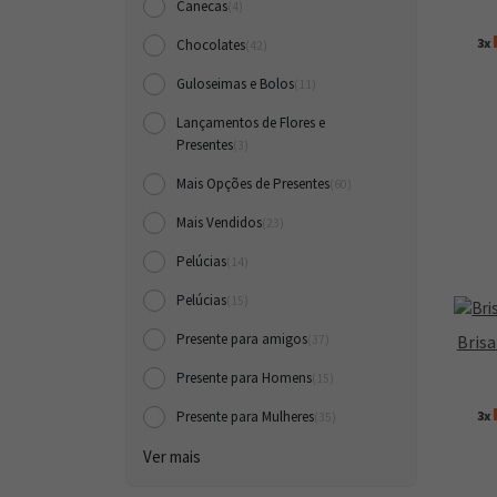
Canecas
(4)
3x
Chocolates
(42)
Guloseimas e Bolos
(11)
Lançamentos de Flores e
Presentes
(3)
Mais Opções de Presentes
(60)
Mais Vendidos
(23)
Pelúcias
(14)
Pelúcias
(15)
Presente para amigos
Brisa
(37)
Presente para Homens
(15)
3x
Presente para Mulheres
(35)
Ver mais