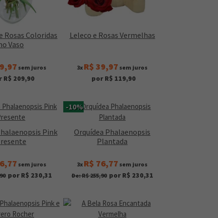
e Rosas Coloridas
Leleco e Rosas Vermelhas
no Vaso
9,97
R$ 39,97
sem juros
3x
sem juros
r R$ 209,90
por R$ 119,90
-10%
Phalaenopsis Pink
Orquídea Phalaenopsis
resente
Plantada
6,77
R$ 76,77
sem juros
3x
sem juros
por R$ 230,31
por R$ 230,31
90
De: R$ 255,90