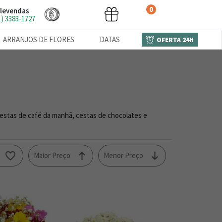
0
levendas
1) 3383-1727
ARRANJOS DE FLORES
DATAS
OFERTA 24H
cestas de café da manhã, cestas de chocolates e
o
Maior Preço
Menor Preço