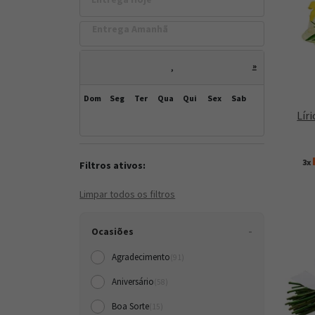
Entrega Amanh
»
,
Dom
Seg
Ter
Qua
Qui
Sex
Sab
Lír
3x
Filtros ativos:
Limpar todos os filtros
Ocasiões
Agradecimento
(91)
Aniversário
(58)
Boa Sorte
(15)