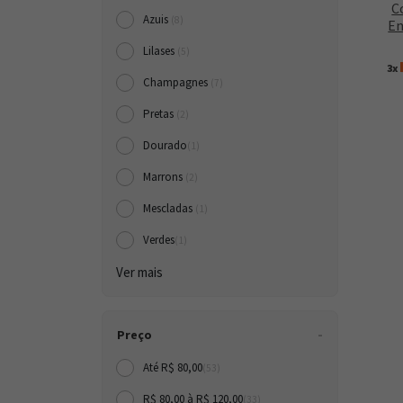
C
Azuis
(8)
En
Lilases
(5)
3x
Champagnes
(7)
Pretas
(2)
Dourado
(1)
Marrons
(2)
Mescladas
(1)
Verdes
(1)
Ver mais
Preço
Até R$ 80,00
(53)
R$ 80,00 à R$ 120,00
(33)