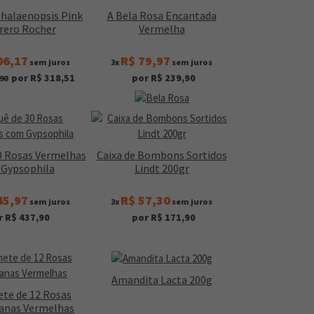
Phalaenopsis Pink
A Bela Rosa Encantada
rrero Rocher
Vermelha
06,17
R$ 79,97
sem juros
3x
sem juros
por R$ 318,51
por R$ 239,90
90
0 Rosas Vermelhas
Caixa de Bombons Sortidos
Gypsophila
Lindt 200gr
45,97
R$ 57,30
sem juros
3x
sem juros
r R$ 437,90
por R$ 171,90
Amandita Lacta 200g
te de 12 Rosas
anas Vermelhas