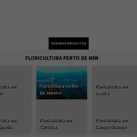
FLORICULTURA PERTO DE MIM
ltura em
Floricultura no Rio
Floricultura em
or
de Janeiro
Recife
ltura em
Floricultura em
Floricultura em
ópolis
Curitiba
Campo Grande