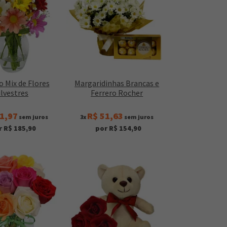
o Mix de Flores
Margaridinhas Brancas e
ilvestres
Ferrero Rocher
1,97
R$ 51,63
sem juros
3x
sem juros
r R$ 185,90
por R$ 154,90