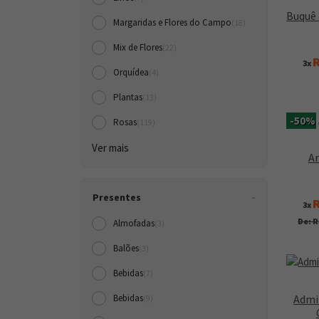
Buquê 
Margaridas e Flores do Campo
(18)
Mix de Flores
(22)
R
3x
Orquídea
(4)
Plantas
(13)
-50%
Rosas
(119)
Ver mais
Ar
Presentes
R
3x
De: R
Almofadas
(3)
Balões
(3)
Bebidas
(7)
Admi
Bebidas
(9)