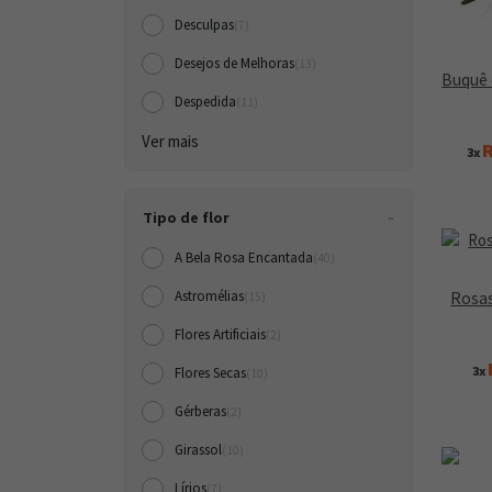
Desculpas
(7)
Desejos de Melhoras
(13)
Buquê 
Despedida
(11)
Ver mais
R
3x
Tipo de flor
A Bela Rosa Encantada
(40)
Rosas
Astromélias
(15)
Flores Artificiais
(2)
3x
Flores Secas
(10)
Gérberas
(2)
Girassol
(10)
Lírios
(7)