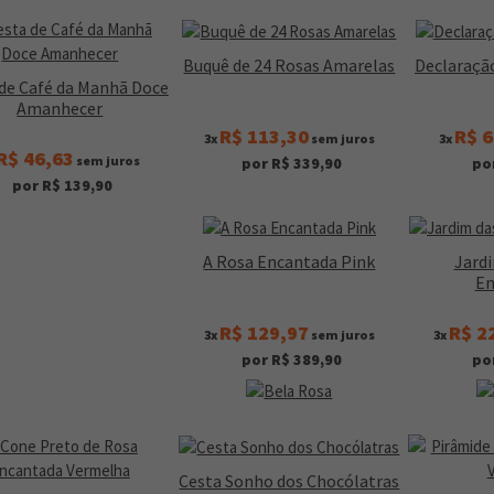
Buquê de 24 Rosas Amarelas
Declaraçã
de Café da Manhã Doce
Amanhecer
R$ 113,30
R$ 6
3x
sem juros
3x
R$ 46,63
sem juros
por R$ 339,90
po
por R$ 139,90
A Rosa Encantada Pink
Jard
En
R$ 129,97
R$ 2
3x
sem juros
3x
por R$ 389,90
po
Cesta Sonho dos Chocólatras