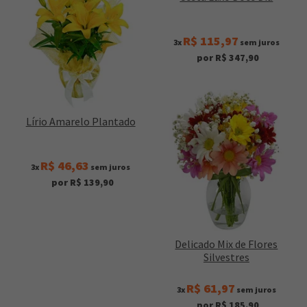
R$ 115,97
3x
sem juros
por R$ 347,90
Lírio Amarelo Plantado
R$ 46,63
3x
sem juros
por R$ 139,90
Delicado Mix de Flores
Silvestres
R$ 61,97
3x
sem juros
por R$ 185,90