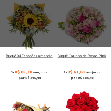
Buquê 04 Estações Amarelo
Buquê Carinho de Rosas Pink
R$ 65,30
R$ 61,63
3x
sem juros
3x
sem juros
por R$ 195,90
por R$ 184,90