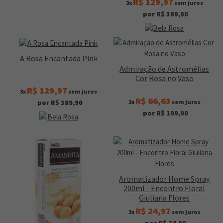
R$ 129,97
3x
sem juros
por R$ 389,90
A Rosa Encantada Pink
Admiração de Astromélias
Cor Rosa no Vaso
R$ 129,97
3x
sem juros
R$ 66,63
3x
sem juros
por R$ 389,90
por R$ 199,90
Aromatizador Home Spray
200ml - Encontro Floral
Giuliana Flores
R$ 24,97
3x
sem juros
por R$ 74,90