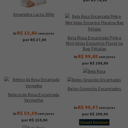
Amandita Lacta 200g
R$ 12,63
3x
sem juros
Bela Rosa Encantada Pink e
por R$ 37,90
Mini Velas Encontro Floral na
Bag Pétalas
R$ 99,63
3x
sem juros
por R$ 298,90
Belos Girassóis Encantados
Beleza da Rosa Encantada
Vermelha
R$ 99,97
3x
sem juros
R$ 53,30
3x
sem juros
por R$ 299,90
por R$ 159,90