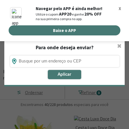
0
Navegar pelo APP é ainda melhor!
X
APP20
20% OFF
Utilize o cupom
e ganhe
Busca de produtos
na sua primeira compra no app.
Buscar por endereço de entrega
Baixe o APP
✖
Para onde deseja enviar?
Flores, Cestas e Presentes em Caapiranga
- AM
Está procurando loja de presente online em Caapiranga - AM? Então,
Aplicar
navegue na Nova
▼
Ordernar
Refinar
0
Encontramos
40/228
produtos
especiais para você
Cesta Luxo Doce Dia