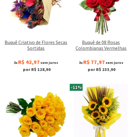
Buquê Criativo de Flores Secas
Buquê de 08 Rosas
Sortidas
Colombianas Vermelhas
R$ 42,97
R$ 77,97
3x
sem juros
3x
sem juros
por R$ 128,90
por R$ 233,90
-11%