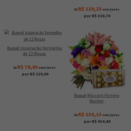
R$ 110,23
3x
sem juros
por R$ 330,70
Buquê Inspiração Vermelho
de 12 Rosas
R$ 76,63
3x
sem juros
por R$ 229,90
Buquê Mix com Ferrero
Rocher
R$ 138,13
3x
sem juros
por R$ 414,40