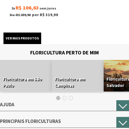
R$ 106,63
3x
sem juros
por R$ 319,90
De: R$ 359,90
FLORICULTURA PERTO DE MIM
Floricultura em São
Floricultura em
Floricultur
Paulo
Campinas
Salvador
AJUDA
PRINCIPAIS FLORICULTURAS