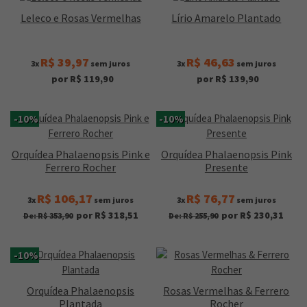
Leleco e Rosas Vermelhas
Lírio Amarelo Plantado
R$ 39,97
R$ 46,63
3x
sem juros
3x
sem juros
por R$ 119,90
por R$ 139,90
-10%
-10%
Orquídea Phalaenopsis Pink e
Orquídea Phalaenopsis Pink
Ferrero Rocher
Presente
R$ 106,17
R$ 76,77
3x
sem juros
3x
sem juros
por R$ 318,51
por R$ 230,31
De: R$ 353,90
De: R$ 255,90
-10%
Orquídea Phalaenopsis
Rosas Vermelhas & Ferrero
Plantada
Rocher