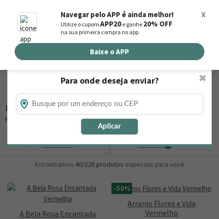
0
Navegar pelo APP é ainda melhor!
X
APP20
20% OFF
Utilize o cupom
e ganhe
Busca de produtos
na sua primeira compra no app.
Buscar por endereço de entrega
Baixe o APP
✖
Para onde deseja enviar?
Flores, Cestas e Presentes em Envira - AM
Está procurando loja de presente online em Envira - AM? Então,
navegue na Nova
▼
Aplicar
Ordernar
Refinar
0
Encontramos
40/228
produtos
especiais para você
-50%
Arranjo Flores e Vida
Vermelho
A Bela Rosa Encantada