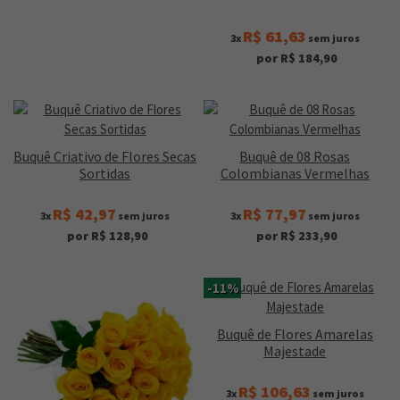
R$ 61,63
3x
sem juros
por R$ 184,90
Buquê Criativo de Flores Secas
Buquê de 08 Rosas
Sortidas
Colombianas Vermelhas
R$ 42,97
R$ 77,97
3x
sem juros
3x
sem juros
por R$ 128,90
por R$ 233,90
-11%
Buquê de Flores Amarelas
Majestade
R$ 106,63
3x
sem juros