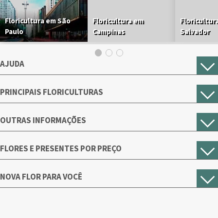
Floricultura em São
Floricultura em
Floricultur
Paulo
Campinas
Salvador
AJUDA
PRINCIPAIS FLORICULTURAS
OUTRAS INFORMAÇÕES
FLORES E PRESENTES POR PREÇO
NOVA FLOR PARA VOCÊ