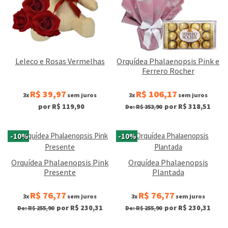
Leleco e Rosas Vermelhas
Orquídea Phalaenopsis Pink e
Ferrero Rocher
R$ 39,97
R$ 106,17
3x
sem juros
3x
sem juros
por R$ 119,90
por R$ 318,51
De: R$ 353,90
-10%
-10%
Orquídea Phalaenopsis Pink
Orquídea Phalaenopsis
Presente
Plantada
R$ 76,77
R$ 76,77
3x
sem juros
3x
sem juros
por R$ 230,31
por R$ 230,31
De: R$ 255,90
De: R$ 255,90