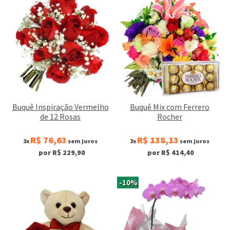
Buquê Inspiração Vermelho
Buquê Mix com Ferrero
de 12 Rosas
Rocher
R$ 76,63
R$ 138,13
3x
sem juros
3x
sem juros
por R$ 229,90
por R$ 414,40
-10%