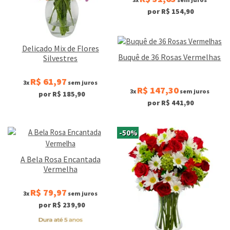
por R$ 154,90
Delicado Mix de Flores
Buquê de 36 Rosas Vermelhas
Silvestres
R$ 61,97
3x
sem juros
R$ 147,30
3x
sem juros
por R$ 185,90
por R$ 441,90
-50%
A Bela Rosa Encantada
Vermelha
R$ 79,97
3x
sem juros
por R$ 239,90