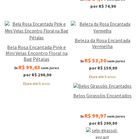
por R$ 74,90
Beleza da Rosa Encantada
Vermelha
Bela Rosa Encantada Pink e
Mini Velas Encontro Floral na
Bag Pétalas
R$ 53,30
3x
sem juros
R$ 99,63
por R$ 159,90
3x
sem juros
por R$ 298,90
Belos Girassóis Encantados
R$ 99,97
3x
sem juros
por R$ 299,90