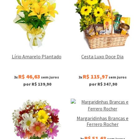
Lírio Amarelo Plantado
Cesta Luxo Doce Dia
R$ 46,63
R$ 115,97
3x
sem juros
3x
sem juros
por R$ 139,90
por R$ 347,90
Margaridinhas Brancas e
Ferrero Rocher
R$ 51,63
3x
sem juros