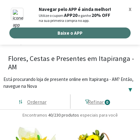
0
Navegar pelo APP é ainda melhor!
X
APP20
20% OFF
Utilize o cupom
e ganhe
Busca de produtos
na sua primeira compra no app.
Buscar por endereço de entrega
Baixe o APP
Flores, Cestas e Presentes em Itapiranga -
AM
Está procurando loja de presente online em Itapiranga - AM? Então,
navegue na Nova
▼
Ordernar
Refinar
0
Encontramos
40/230
produtos
especiais para você