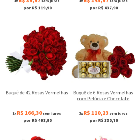
R$ 39,97
R$ 145,97
3x
sem juros
3x
sem juros
por R$ 119,90
por R$ 437,90
Buquê de 42 Rosas Vermelhas
Buquê de 6 Rosas Vermelhas
com Pelúcia e Chocolate
R$ 166,30
R$ 110,23
3x
sem juros
3x
sem juros
por R$ 498,90
por R$ 330,70