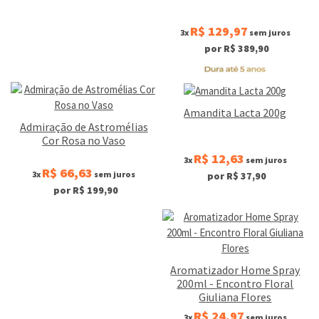
R$ 129,97
3x
sem juros
por R$ 389,90
Amandita Lacta 200g
Admiração de Astromélias
Cor Rosa no Vaso
R$ 12,63
3x
sem juros
R$ 66,63
3x
sem juros
por R$ 37,90
por R$ 199,90
Aromatizador Home Spray
200ml - Encontro Floral
Giuliana Flores
R$ 24,97
3x
sem juros