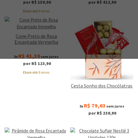
por R$ 159,90
por R$ 412,90
Cone Preto de Rosa
Encantada Vermelha
R$ 41,30
3x
sem juros
por R$ 123,90
Cesta Sonho dos Chocólatras
R$ 79,63
3x
sem juros
por R$ 238,90