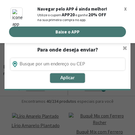
0
Navegar pelo APP é ainda melhor!
X
APP20
20% OFF
Utilize o cupom
e ganhe
Busca de produtos
na sua primeira compra no app.
Buscar por endereço de entrega
Baixe o APP
✖
Para onde deseja enviar?
Flores, Cestas e Presentes em Uarini - AM
Está procurando loja de presente online em Uarini - AM? Então,
navegue na Nova
▼
Aplicar
Ordernar
Refinar
0
Encontramos
40/234
produtos
especiais para você
Lírio Amarelo Plantado
Buquê Mix com Ferrero