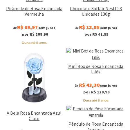
Pirâmide de Rosa Encantada
Chocolate Suflair Nestlé 3
Vermelha
Unidades 130g
R$ 89,97
R$ 13,95
3x
sem juros
3x
sem juros
por R$ 269,90
por R$ 41,85
Mini Box de Rosa Encantada
Lilás
R$ 43,30
3x
sem juros
por R$ 129,90
A Bela Rosa Encantada Azul
Claro
Pêndulo de Rosa Encantada
Amarela