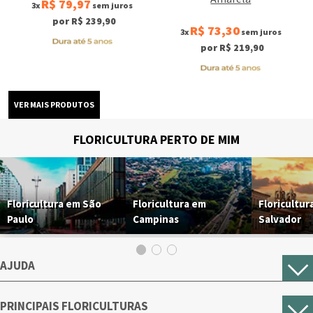
R$ 79,97
3x
sem juros
por R$ 239,90
R$ 73,30
3x
sem juros
por R$ 219,90
FLORICULTURA PERTO DE MIM
Floricultura em São
Floricultura em
Floricultur
Paulo
Campinas
Salvador
AJUDA
PRINCIPAIS FLORICULTURAS