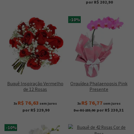
por R$ 202,90
-10%
Buquê Inspiração Vermelho
Orquídea Phalaenopsis Pink
de 12 Rosas
Presente
R$ 76,63
R$ 76,77
3x
sem juros
3x
sem juros
por R$ 229,90
por R$ 230,31
De: R$ 255,90
-10%