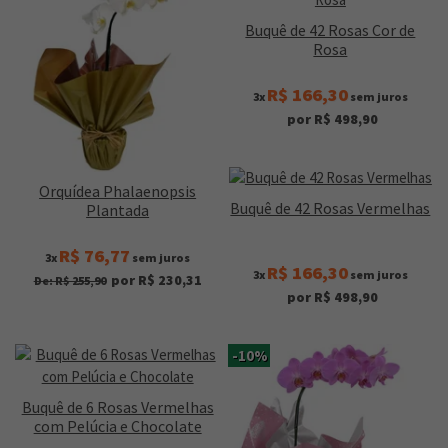
Buquê de 42 Rosas Cor de
Rosa
R$ 166,30
3x
sem juros
por R$ 498,90
Orquídea Phalaenopsis
Buquê de 42 Rosas Vermelhas
Plantada
R$ 76,77
3x
sem juros
R$ 166,30
3x
sem juros
por R$ 230,31
De: R$ 255,90
por R$ 498,90
-10%
Buquê de 6 Rosas Vermelhas
com Pelúcia e Chocolate