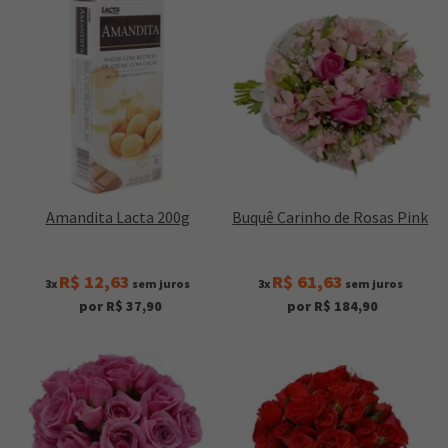
Amandita Lacta 200g
Buquê Carinho de Rosas Pink
R$ 12,63
R$ 61,63
3x
sem juros
3x
sem juros
por R$ 37,90
por R$ 184,90