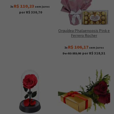
R$ 110,23
3x
sem juros
por R$ 330,70
Orquídea Phalaenopsis Pink e
Ferrero Rocher
R$ 106,17
3x
sem juros
por R$ 318,51
De: R$ 353,90