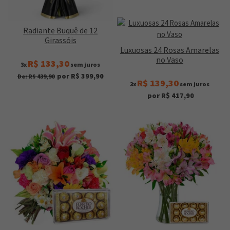
Radiante Buquê de 12
Girassóis
Luxuosas 24 Rosas Amarelas
no Vaso
R$ 133,30
3x
sem juros
por R$ 399,90
De: R$ 439,90
R$ 139,30
3x
sem juros
por R$ 417,90