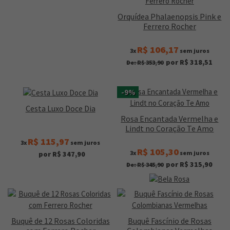
Orquídea Phalaenopsis Pink e
Ferrero Rocher
R$ 106,17
3x
sem juros
por R$ 318,51
De: R$ 353,90
-9%
Cesta Luxo Doce Dia
Rosa Encantada Vermelha e
Lindt no Coração Te Amo
R$ 115,97
3x
sem juros
R$ 105,30
3x
sem juros
por R$ 347,90
por R$ 315,90
De: R$ 345,90
Buquê de 12 Rosas Coloridas
Buquê Fascínio de Rosas