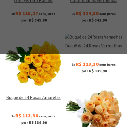
com Ferrero Rocher
Colombianas Vermelhas
R$ 115,27
R$ 114,30
3x
sem juros
3x
sem juros
por R$ 345,80
por R$ 342,90
Buquê de 24 Rosas Vermelhas
R$ 113,30
3x
sem juros
por R$ 339,90
Buquê de 24 Rosas Amarelas
R$ 113,30
3x
sem juros
por R$ 339,90