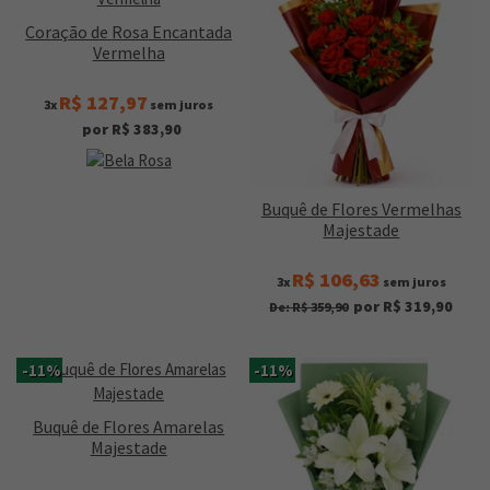
Coração de Rosa Encantada
Vermelha
R$ 127,97
3x
sem juros
por R$ 383,90
Buquê de Flores Vermelhas
Majestade
R$ 106,63
3x
sem juros
por R$ 319,90
De: R$ 359,90
-11%
-11%
Buquê de Flores Amarelas
Majestade