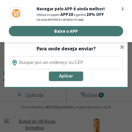
0
Navegar pelo APP é ainda melhor!
X
APP20
20% OFF
Utilize o cupom
e ganhe
Busca de produtos
na sua primeira compra no app.
Buscar por endereço de entrega
Baixe o APP
✖
Para onde deseja enviar?
Flores, Cestas e Presentes em Anguera -
BA
Está procurando loja de presente online em Anguera - BA? Então,
Aplicar
navegue na Nova
▼
Ordernar
Refinar
0
Encontramos
40/218
produtos
especiais para você