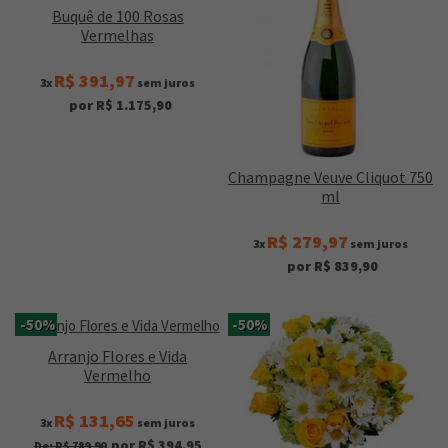
Buquê de 100 Rosas
Vermelhas
R$ 391,97
3x
sem juros
por R$ 1.175,90
Champagne Veuve Cliquot 750
ml
R$ 279,97
3x
sem juros
por R$ 839,90
-50%
-50%
Arranjo Flores e Vida
Vermelho
R$ 131,65
3x
sem juros
por R$ 394,95
De: R$ 789,90