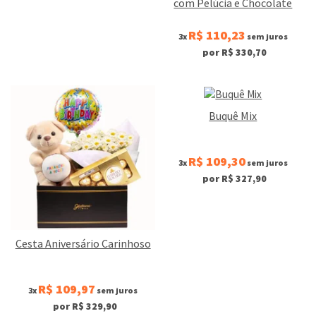
com Pelúcia e Chocolate
R$ 110,23
3x
sem juros
por R$ 330,70
Buquê Mix
R$ 109,30
3x
sem juros
por R$ 327,90
Cesta Aniversário Carinhoso
R$ 109,97
3x
sem juros
por R$ 329,90