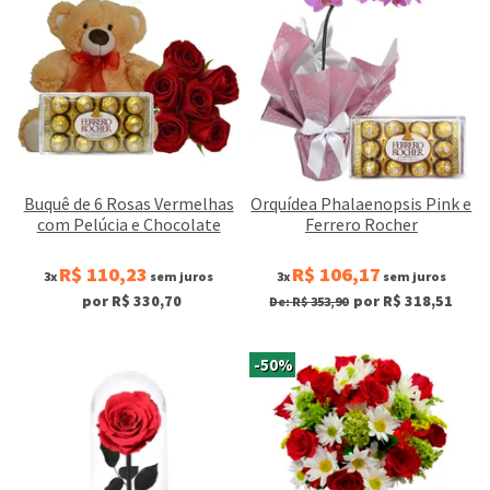
Buquê de 6 Rosas Vermelhas
Orquídea Phalaenopsis Pink e
com Pelúcia e Chocolate
Ferrero Rocher
R$ 110,23
R$ 106,17
3x
sem juros
3x
sem juros
por R$ 330,70
por R$ 318,51
De: R$ 353,90
-50%