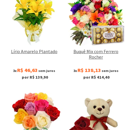
Lírio Amarelo Plantado
Buquê Mix com Ferrero
Rocher
R$ 46,63
R$ 138,13
3x
sem juros
3x
sem juros
por R$ 139,90
por R$ 414,40