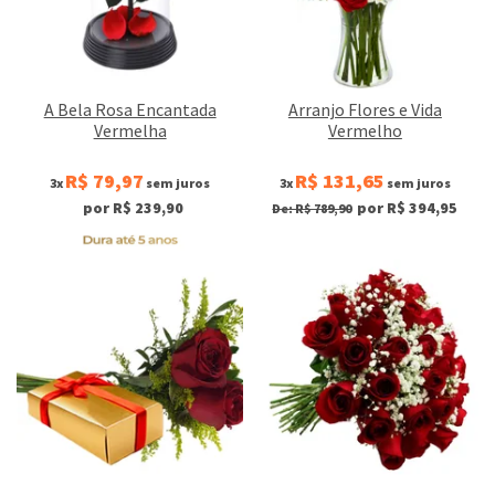
A Bela Rosa Encantada
Arranjo Flores e Vida
Vermelha
Vermelho
R$ 79,97
R$ 131,65
3x
sem juros
3x
sem juros
por R$ 239,90
por R$ 394,95
De: R$ 789,90