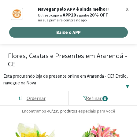
0
Navegar pelo APP é ainda melhor!
X
APP20
20% OFF
Utilize o cupom
e ganhe
Busca de produtos
na sua primeira compra no app.
Buscar por endereço de entrega
Baixe o APP
Flores, Cestas e Presentes em Ararendá -
CE
Está procurando loja de presente online em Ararendá - CE? Então,
navegue na Nova
▼
Ordernar
Refinar
0
Encontramos
40/239
produtos
especiais para você