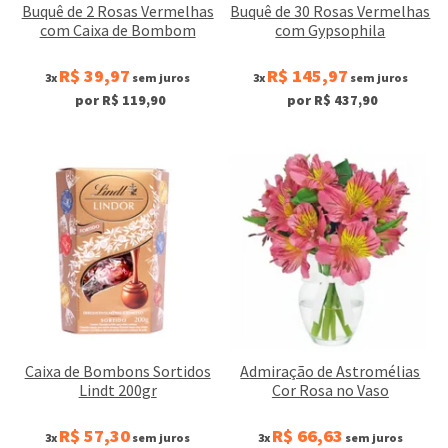
Buquê de 2 Rosas Vermelhas
Buquê de 30 Rosas Vermelhas
com Caixa de Bombom
com Gypsophila
R$ 39,97
R$ 145,97
3x
sem juros
3x
sem juros
por R$ 119,90
por R$ 437,90
Caixa de Bombons Sortidos
Admiração de Astromélias
Lindt 200gr
Cor Rosa no Vaso
R$ 57,30
R$ 66,63
3x
sem juros
3x
sem juros