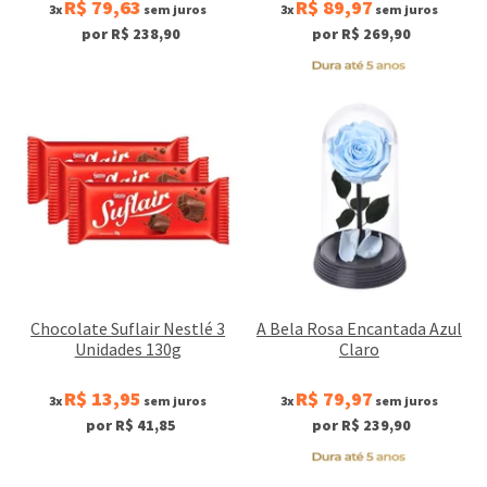
R$ 79,63
R$ 89,97
3x
sem juros
3x
sem juros
por R$ 238,90
por R$ 269,90
Chocolate Suflair Nestlé 3
A Bela Rosa Encantada Azul
Unidades 130g
Claro
R$ 13,95
R$ 79,97
3x
sem juros
3x
sem juros
por R$ 41,85
por R$ 239,90