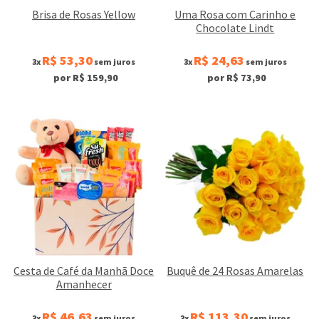
Brisa de Rosas Yellow
Uma Rosa com Carinho e
Chocolate Lindt
R$ 53,30
R$ 24,63
3x
sem juros
3x
sem juros
por R$ 159,90
por R$ 73,90
Cesta de Café da Manhã Doce
Buquê de 24 Rosas Amarelas
Amanhecer
R$ 46,63
R$ 113,30
3x
sem juros
3x
sem juros