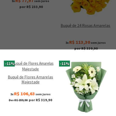
R$ 77,97
3x
sem juros
por R$ 233,90
Buquê de 24 Rosas Amarelas
R$ 113,30
3x
sem juros
por R$ 339,90
-11%
-11%
Buquê de Flores Amarelas
Majestade
R$ 106,63
3x
sem juros
por R$ 319,90
De: R$ 359,90