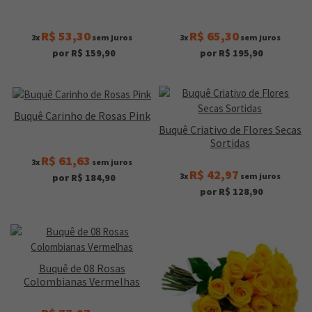
R$ 53,30
R$ 65,30
3x
sem juros
3x
sem juros
por R$ 159,90
por R$ 195,90
Buquê Carinho de Rosas Pink
Buquê Criativo de Flores Secas
Sortidas
R$ 61,63
3x
sem juros
R$ 42,97
3x
sem juros
por R$ 184,90
por R$ 128,90
Buquê de 08 Rosas
Colombianas Vermelhas