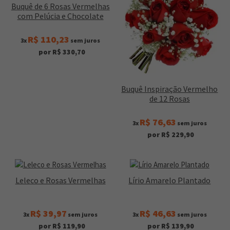
Buquê de 6 Rosas Vermelhas
com Pelúcia e Chocolate
R$ 110,23
3x
sem juros
por R$ 330,70
Buquê Inspiração Vermelho
de 12 Rosas
R$ 76,63
3x
sem juros
por R$ 229,90
Leleco e Rosas Vermelhas
Lírio Amarelo Plantado
R$ 39,97
R$ 46,63
3x
sem juros
3x
sem juros
por R$ 119,90
por R$ 139,90