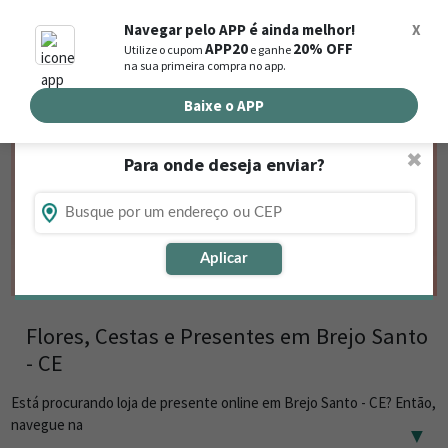
0
Navegar pelo APP é ainda melhor!
X
APP20
20% OFF
Utilize o cupom
e ganhe
Busca de produtos
na sua primeira compra no app.
Buscar por endereço de entrega
Baixe o APP
✖
Para onde deseja enviar?
Aplicar
Flores, Cestas e Presentes em Brejo Santo
- CE
Está procurando loja de presente online em Brejo Santo - CE? Então,
navegue na
▼