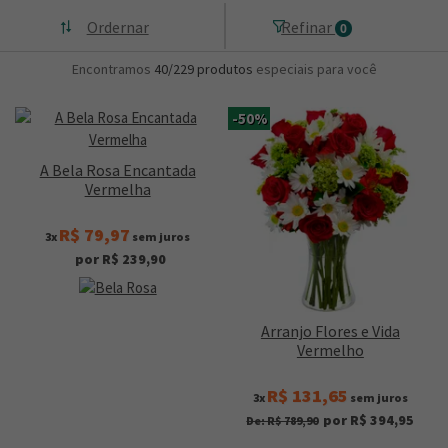
Ordernar
Refinar
0
Encontramos
40/229
produtos
especiais para você
-50%
A Bela Rosa Encantada
Vermelha
R$ 79,97
3x
sem juros
por R$ 239,90
Arranjo Flores e Vida
Vermelho
R$ 131,65
3x
sem juros
por R$ 394,95
De: R$ 789,90