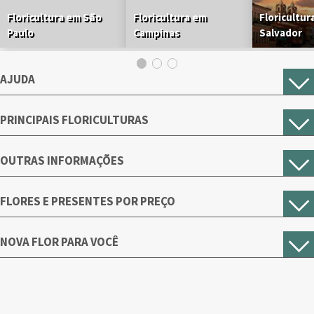
Floricultura em São
Floricultura em
Floricultur
Paulo
Campinas
Salvador
AJUDA
PRINCIPAIS FLORICULTURAS
OUTRAS INFORMAÇÕES
FLORES E PRESENTES POR PREÇO
NOVA FLOR PARA VOCÊ