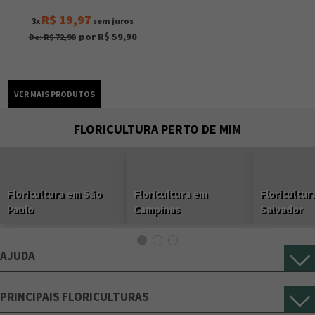
R$ 19,97
3x
sem juros
por R$ 59,90
De: R$ 72,90
FLORICULTURA PERTO DE MIM
Floricultura em São
Floricultura em
Floricultur
Paulo
Campinas
Salvador
AJUDA
PRINCIPAIS FLORICULTURAS