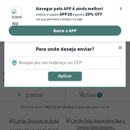
0
Navegar pelo APP é ainda melhor!
X
APP20
20% OFF
Utilize o cupom
e ganhe
Busca de produtos
na sua primeira compra no app.
Buscar por endereço de entrega
Baixe o APP
✖
Para onde deseja enviar?
Flores, Cestas e Presentes em Irauçuba -
CE
Está procurando loja de presente online em Irauçuba - CE? Então,
Aplicar
navegue na Nova
▼
Ordernar
Refinar
0
Encontramos
40/222
produtos
especiais para você
Cartão Chegada do Bebê