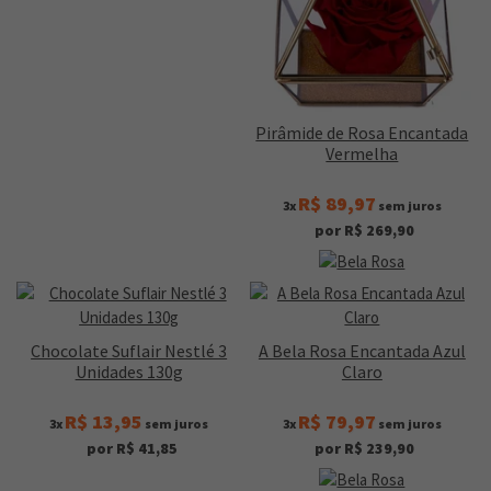
Pirâmide de Rosa Encantada
Vermelha
R$ 89,97
3x
sem juros
por R$ 269,90
Chocolate Suflair Nestlé 3
A Bela Rosa Encantada Azul
Unidades 130g
Claro
R$ 13,95
R$ 79,97
3x
sem juros
3x
sem juros
por R$ 41,85
por R$ 239,90