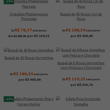
-10%
Orquídea Phalaenopsis
Buquê de 42 Rosas Cor de
Plantada
Rosa
R$ 76,77
R$ 166,30
3x
sem juros
3x
sem juros
por R$ 230,31
por R$ 498,90
De: R$ 255,90
Buquê de 42 Rosas Vermelhas
Buquê de 6 Rosas Vermelhas
com Pelúcia e Chocolate
R$ 166,30
3x
sem juros
R$ 110,23
3x
sem juros
por R$ 498,90
por R$ 330,70
-10%