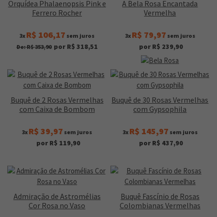
Orquídea Phalaenopsis Pink e
A Bela Rosa Encantada
Ferrero Rocher
Vermelha
R$ 106,17
R$ 79,97
3x
sem juros
3x
sem juros
por R$ 318,51
por R$ 239,90
De: R$ 353,90
Buquê de 2 Rosas Vermelhas
Buquê de 30 Rosas Vermelhas
com Caixa de Bombom
com Gypsophila
R$ 39,97
R$ 145,97
3x
sem juros
3x
sem juros
por R$ 119,90
por R$ 437,90
Admiração de Astromélias
Buquê Fascínio de Rosas
Cor Rosa no Vaso
Colombianas Vermelhas