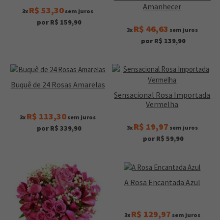
Amanhecer
R$ 53,30
3x
sem juros
por R$ 159,90
R$ 46,63
3x
sem juros
por R$ 139,90
Buquê de 24 Rosas Amarelas
Sensacional Rosa Importada
Vermelha
R$ 113,30
3x
sem juros
R$ 19,97
3x
sem juros
por R$ 339,90
por R$ 59,90
A Rosa Encantada Azul
R$ 129,97
3x
sem juros