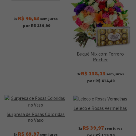
R$ 46,63
3x
sem juros
por R$ 139,90
Buquê Mix com Ferrero
Rocher
R$ 138,13
3x
sem juros
por R$ 414,40
Leleco e Rosas Vermelhas
Surpresa de Rosas Coloridas
no Vaso
R$ 39,97
3x
sem juros
R$ 69,97
3x
sem juros
por R$ 119,90