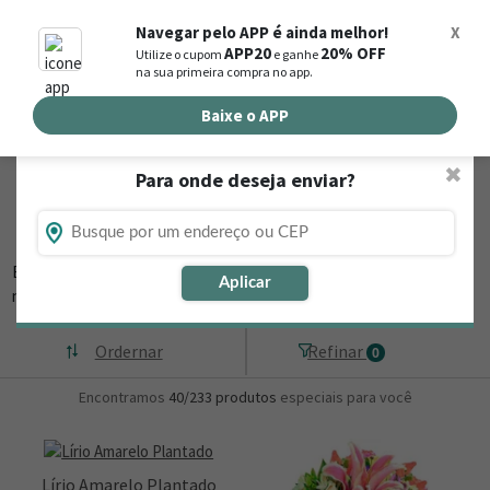
0
Navegar pelo APP é ainda melhor!
X
APP20
20% OFF
Utilize o cupom
e ganhe
Busca de produtos
na sua primeira compra no app.
Buscar por endereço de entrega
Baixe o APP
✖
Para onde deseja enviar?
Flores, Cestas e Presentes em Irauçuba -
CE
Está procurando loja de presente online em Irauçuba - CE? Então,
Aplicar
navegue na Nova
▼
Ordernar
Refinar
0
Encontramos
40/233
produtos
especiais para você
Lírio Amarelo Plantado