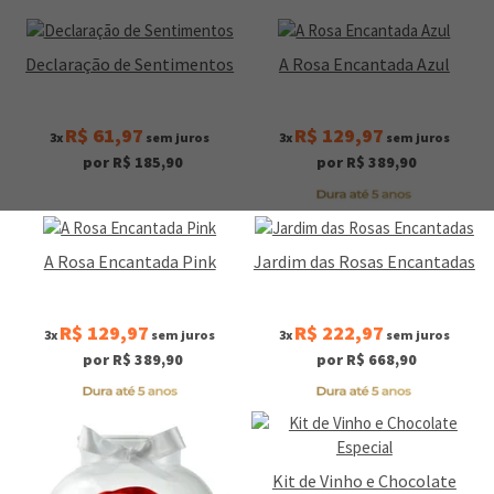
Declaração de Sentimentos
A Rosa Encantada Azul
R$ 61,97
R$ 129,97
3x
sem juros
3x
sem juros
por R$ 185,90
por R$ 389,90
A Rosa Encantada Pink
Jardim das Rosas Encantadas
R$ 129,97
R$ 222,97
3x
sem juros
3x
sem juros
por R$ 389,90
por R$ 668,90
Kit de Vinho e Chocolate