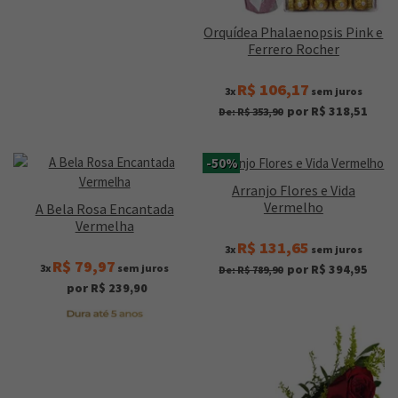
Orquídea Phalaenopsis Pink e
Ferrero Rocher
R$ 106,17
3x
sem juros
por R$ 318,51
De: R$ 353,90
-50%
Arranjo Flores e Vida
Vermelho
A Bela Rosa Encantada
Vermelha
R$ 131,65
3x
sem juros
R$ 79,97
3x
sem juros
por R$ 394,95
De: R$ 789,90
por R$ 239,90