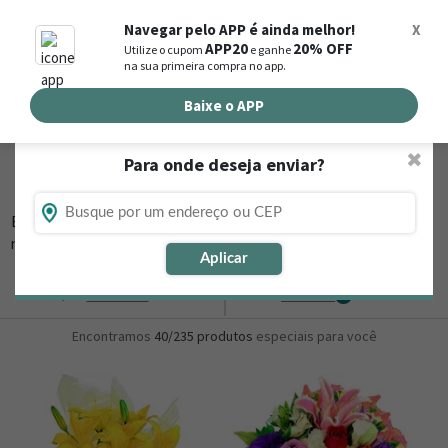
0
Navegar pelo APP é ainda melhor!
X
APP20
20% OFF
Utilize o cupom
e ganhe
Busca de produtos
na sua primeira compra no app.
Buscar por endereço de entrega
Baixe o APP
✖
Para onde deseja enviar?
Flores, Cestas e Presentes em Itapagé - CE
Está procurando loja de presente online em Itapagé - CE? Então,
navegue na Nova
▼
Aplicar
Ordernar
Refinar
0
Encontramos
40/235
produtos
especiais para você