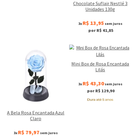
Chocolate Suflair Nestlé 3
Unidades 130g
R$ 13,95
3x
sem juros
por R$ 41,85
Mini Box de Rosa Encantada
Lilás
R$ 43,30
3x
sem juros
por R$ 129,90
A Bela Rosa Encantada Azul
Claro
R$ 79,97
3x
sem juros