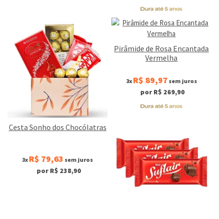
Pirâmide de Rosa Encantada
Vermelha
R$ 89,97
3x
sem juros
por R$ 269,90
Cesta Sonho dos Chocólatras
R$ 79,63
3x
sem juros
por R$ 238,90