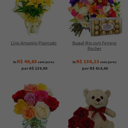
Lírio Amarelo Plantado
Buquê Mix com Ferrero
Rocher
R$ 46,63
R$ 138,13
3x
sem juros
3x
sem juros
por R$ 139,90
por R$ 414,40