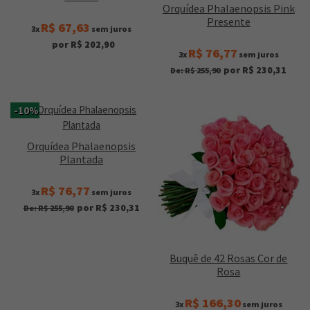
Orquídea Phalaenopsis Pink
Presente
R$ 67,63
3x
sem juros
por R$ 202,90
R$ 76,77
3x
sem juros
por R$ 230,31
De: R$ 255,90
-10%
Orquídea Phalaenopsis
Plantada
R$ 76,77
3x
sem juros
por R$ 230,31
De: R$ 255,90
Buquê de 42 Rosas Cor de
Rosa
R$ 166,30
3x
sem juros