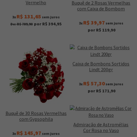
Vermelho
Buquê de 2 Rosas Vermelhas
com Caixa de Bombom
R$ 131,65
3x
sem juros
R$ 39,97
3x
sem juros
por R$ 394,95
De: R$ 789,90
por R$ 119,90
Caixa de Bombons Sortidos
Lindt 200gr
R$ 57,30
3x
sem juros
por R$ 171,90
Buquê de 30 Rosas Vermelhas
com Gypsophila
Admiração de Astromélias
Cor Rosa no Vaso
R$ 145,97
3x
sem juros