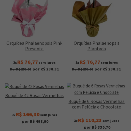
Orquídea Phalaenopsis Pink
Orquídea Phalaenopsis
Presente
Plantada
R$ 76,77
R$ 76,77
3x
sem juros
3x
sem juros
por R$ 230,31
por R$ 230,31
De: R$ 255,90
De: R$ 255,90
Buquê de 42 Rosas Vermelhas
Buquê de 6 Rosas Vermelhas
com Pelúcia e Chocolate
R$ 166,30
3x
sem juros
R$ 110,23
3x
sem juros
por R$ 498,90
por R$ 330,70