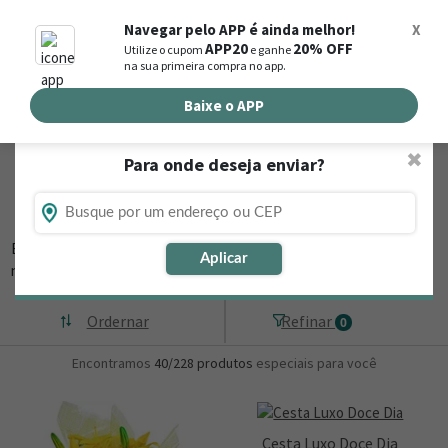
0
Navegar pelo APP é ainda melhor!
X
APP20
20% OFF
Utilize o cupom
e ganhe
Busca de produtos
na sua primeira compra no app.
Buscar por endereço de entrega
Baixe o APP
✖
Para onde deseja enviar?
Flores, Cestas e Presentes em Jaguaruana
- CE
Está procurando loja de presente online em Jaguaruana - CE? Então,
Aplicar
navegue na Nova
▼
Ordernar
Refinar
0
Encontramos
40/228
produtos
especiais para você
Cesta Luxo Doce Dia