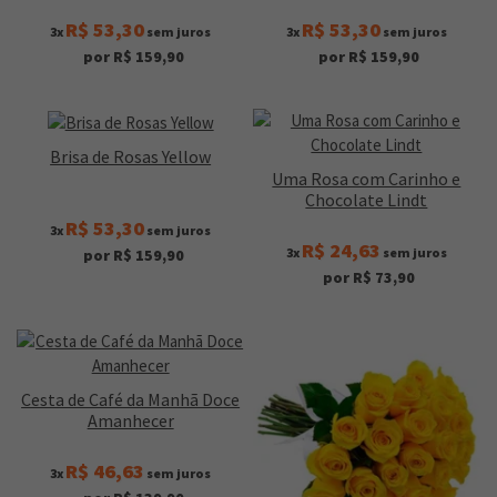
R$ 53,30
R$ 53,30
3x
sem juros
3x
sem juros
por R$ 159,90
por R$ 159,90
Brisa de Rosas Yellow
Uma Rosa com Carinho e
Chocolate Lindt
R$ 53,30
3x
sem juros
R$ 24,63
3x
sem juros
por R$ 159,90
por R$ 73,90
Cesta de Café da Manhã Doce
Amanhecer
R$ 46,63
3x
sem juros