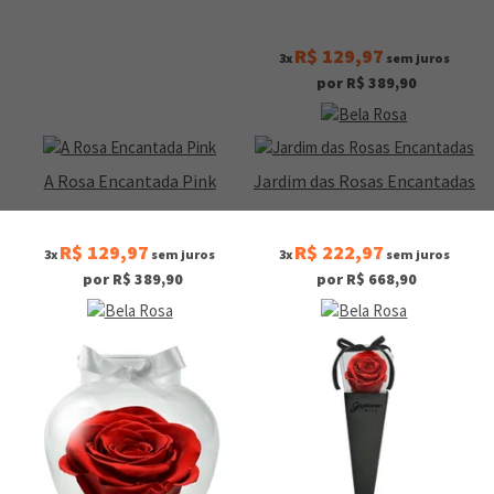
R$ 129,97
3x
sem juros
por R$ 389,90
A Rosa Encantada Pink
Jardim das Rosas Encantadas
R$ 129,97
R$ 222,97
3x
sem juros
3x
sem juros
por R$ 389,90
por R$ 668,90