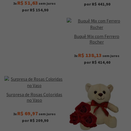
R$ 51,63
3x
sem juros
por R$ 441,90
por R$ 154,90
Buquê Mix com Ferrero
Rocher
R$ 138,13
3x
sem juros
por R$ 414,40
Surpresa de Rosas Coloridas
no Vaso
R$ 69,97
3x
sem juros
por R$ 209,90