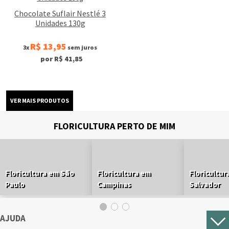
Chocolate Suflair Nestlé 3
Unidades 130g
R$ 13,95
3x
sem juros
por R$ 41,85
FLORICULTURA PERTO DE MIM
Floricultura em São
Floricultura em
Floricultur
Paulo
Campinas
Salvador
AJUDA