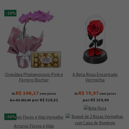
-10%
Orquídea Phalaenopsis Pink e
A Bela Rosa Encantada
Ferrero Rocher
Vermelha
R$ 106,17
R$ 79,97
3x
sem juros
3x
sem juros
por R$ 318,51
por R$ 239,90
De: R$ 353,90
-50%
Arranjo Flores e Vida