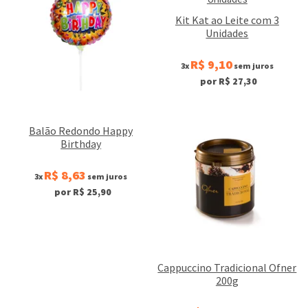
Kit Kat ao Leite com 3
Unidades
R$ 9,10
3x
sem juros
por R$ 27,30
Balão Redondo Happy
Birthday
R$ 8,63
3x
sem juros
por R$ 25,90
Cappuccino Tradicional Ofner
200g