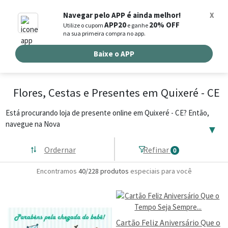
0
Navegar pelo APP é ainda melhor!
X
APP20
20% OFF
Utilize o cupom
e ganhe
Busca de produtos
na sua primeira compra no app.
Buscar por endereço de entrega
Baixe o APP
Flores, Cestas e Presentes em Quixeré - CE
Está procurando loja de presente online em Quixeré - CE? Então,
navegue na Nova
▼
Ordernar
Refinar
0
Encontramos
40/228
produtos
especiais para você
Cartão Feliz Aniversário Que o