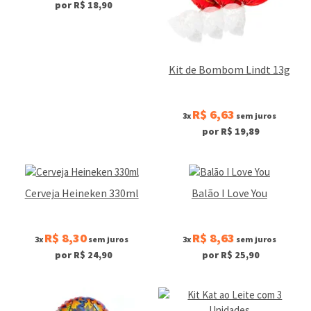
por R$ 18,90
Kit de Bombom Lindt 13g
R$ 6,63
3x
sem juros
por R$ 19,89
Cerveja Heineken 330ml
Balão I Love You
R$ 8,30
R$ 8,63
3x
sem juros
3x
sem juros
por R$ 24,90
por R$ 25,90