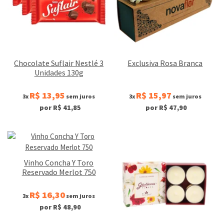
Chocolate Suflair Nestlé 3
Exclusiva Rosa Branca
Unidades 130g
R$ 13,95
R$ 15,97
3x
sem juros
3x
sem juros
por R$ 41,85
por R$ 47,90
Vinho Concha Y Toro
Reservado Merlot 750
R$ 16,30
3x
sem juros
por R$ 48,90