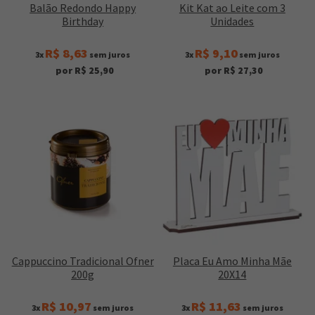
Balão Redondo Happy
Kit Kat ao Leite com 3
Birthday
Unidades
R$ 8,63
R$ 9,10
3x
sem juros
3x
sem juros
por R$ 25,90
por R$ 27,30
Cappuccino Tradicional Ofner
Placa Eu Amo Minha Mãe
200g
20X14
R$ 10,97
R$ 11,63
3x
sem juros
3x
sem juros