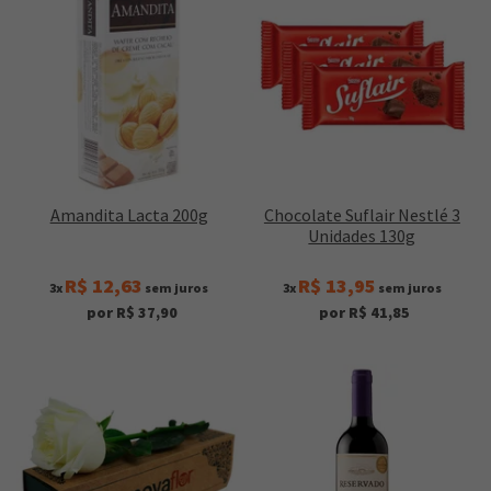
Amandita Lacta 200g
Chocolate Suflair Nestlé 3
Unidades 130g
R$ 12,63
R$ 13,95
3x
sem juros
3x
sem juros
por R$ 37,90
por R$ 41,85