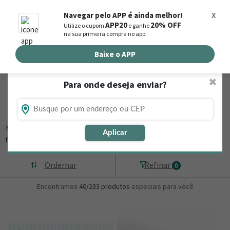
0
Navegar pelo APP é ainda melhor!
X
APP20
20% OFF
Utilize o cupom
e ganhe
Busca de produtos
na sua primeira compra no app.
Buscar por endereço de entrega
Baixe o APP
✖
Para onde deseja enviar?
Flores, Cestas e Presentes em Acreúna -
GO
Está procurando loja de presente online em Acreúna - GO? Então,
Aplicar
navegue na Nova
▼
Ordernar
Refinar
0
Encontramos
40/233
produtos
especiais para você