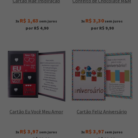
Cartão Mãe Inspiração
Confeito de Chocolate M&M
R$ 1,63
R$ 3,30
3x
sem juros
3x
sem juros
por R$ 4,90
por R$ 9,90
Cartão Eu Você Meu Amor
Cartão Feliz Aniversário
R$ 3,97
R$ 3,97
3x
sem juros
3x
sem juros