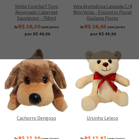
Vinho Concha Y Toro
Vela Aromática Lavanda C/4
Reservado Cabernet
Mini Velas - Encontro Floral
Sauvignon - 750ml
Giuliana Flores
R$ 16,30
R$ 16,63
3x
sem juros
3x
sem juros
por R$ 48,90
por R$ 49,90
Cachorro Dengoso
Ursinho Leleco
R$ 17,30
R$ 17,97
3x
sem juros
3x
sem juros