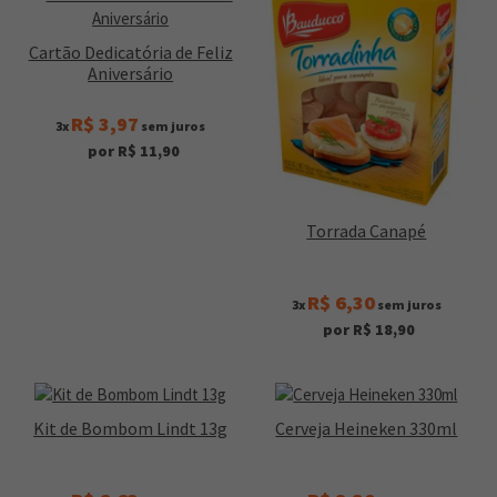
Cartão Dedicatória de Feliz
Aniversário
R$ 3,97
3x
sem juros
por R$ 11,90
Torrada Canapé
R$ 6,30
3x
sem juros
por R$ 18,90
Kit de Bombom Lindt 13g
Cerveja Heineken 330ml