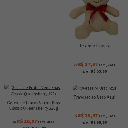
Ursinho Leleco
R$ 17,97
3x
sem juros
por R$ 53,90
Travesseiro Urso Azul
Geleia de Frutas Vermelhas
Classic Queensberry 320g
R$ 19,97
3x
sem juros
R$ 18,97
3x
sem juros
por R$ 59,90