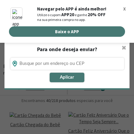
0
Navegar pelo APP é ainda melhor!
X
APP20
20% OFF
Utilize o cupom
e ganhe
Busca de produtos
na sua primeira compra no app.
Buscar por endereço de entrega
Baixe o APP
✖
Para onde deseja enviar?
Flores, Cestas e Presentes em Aruanã - GO
Está procurando loja de presente online em Aruanã - GO? Então,
navegue na Nova
▼
Aplicar
Ordernar
Refinar
0
Encontramos
40/218
produtos
especiais para você
Cartão Chegada do Bebê
Cartão Feliz Aniversário Que o