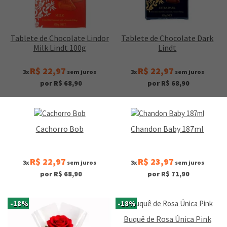
Tablete de Chocolate Lindor
Tablete de Chocolate Dark
Milk Lindt 100g
Lindt
R$ 22,97
R$ 22,97
3x
sem juros
3x
sem juros
por R$ 68,90
por R$ 68,90
Cachorro Bob
Chandon Baby 187ml
R$ 22,97
R$ 23,97
3x
sem juros
3x
sem juros
por R$ 68,90
por R$ 71,90
-18%
-18%
Buquê de Rosa Única Pink