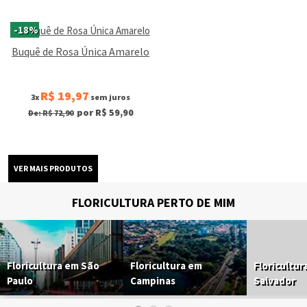
-18%
Buquê de Rosa Única Amarelo
R$ 19,97
3x
sem juros
por R$ 59,90
De: R$ 72,90
FLORICULTURA PERTO DE MIM
Floricultura em São
Floricultura em
Floricultur
Paulo
Campinas
Salvador