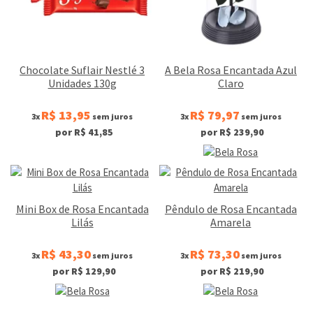
Chocolate Suflair Nestlé 3
A Bela Rosa Encantada Azul
Unidades 130g
Claro
R$ 13,95
R$ 79,97
3x
sem juros
3x
sem juros
por R$ 41,85
por R$ 239,90
Mini Box de Rosa Encantada
Pêndulo de Rosa Encantada
Lilás
Amarela
R$ 43,30
R$ 73,30
3x
sem juros
3x
sem juros
por R$ 129,90
por R$ 219,90