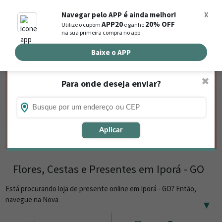
0
Navegar pelo APP é ainda melhor!
X
APP20
20% OFF
Utilize o cupom
e ganhe
Busca de produtos
na sua primeira compra no app.
Buscar por endereço de entrega
Baixe o APP
✖
Para onde deseja enviar?
Aplicar
Flores, Cestas e Presentes em Iporá - GO
Está procurando loja de presente online em Iporá - GO? Então,
navegue na Nova
▼