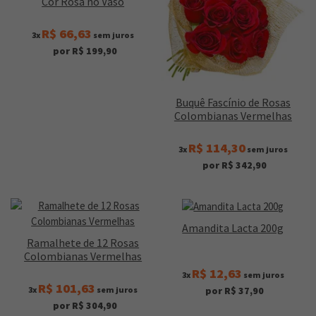
Cor Rosa no Vaso
R$ 66,63
3x
sem juros
por R$ 199,90
Buquê Fascínio de Rosas
Colombianas Vermelhas
R$ 114,30
3x
sem juros
por R$ 342,90
Amandita Lacta 200g
Ramalhete de 12 Rosas
Colombianas Vermelhas
R$ 12,63
3x
sem juros
R$ 101,63
3x
sem juros
por R$ 37,90
por R$ 304,90