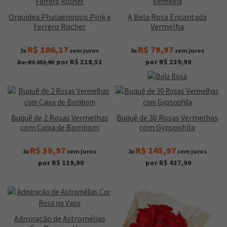
Orquídea Phalaenopsis Pink e
A Bela Rosa Encantada
Ferrero Rocher
Vermelha
R$ 106,17
R$ 79,97
3x
sem juros
3x
sem juros
por R$ 318,51
por R$ 239,90
De: R$ 353,90
Buquê de 2 Rosas Vermelhas
Buquê de 30 Rosas Vermelhas
com Caixa de Bombom
com Gypsophila
R$ 39,97
R$ 145,97
3x
sem juros
3x
sem juros
por R$ 119,90
por R$ 437,90
Admiração de Astromélias