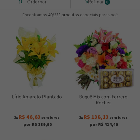
Ordernar
Refinar
0
Encontramos
40/233
produtos
especiais para você
Lírio Amarelo Plantado
Buquê Mix com Ferrero
Rocher
R$ 46,63
R$ 138,13
3x
sem juros
3x
sem juros
por R$ 139,90
por R$ 414,40