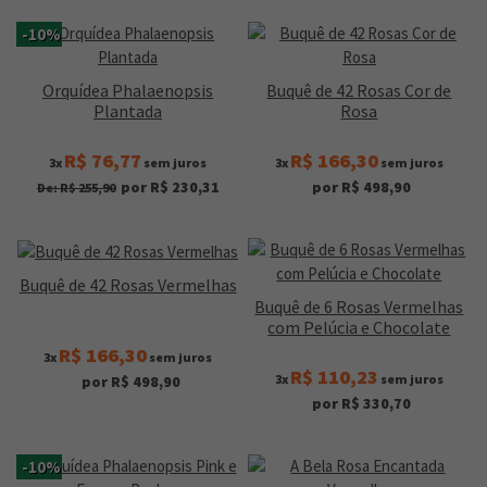
-10%
Orquídea Phalaenopsis
Buquê de 42 Rosas Cor de
Plantada
Rosa
R$ 76,77
R$ 166,30
3x
sem juros
3x
sem juros
por R$ 230,31
por R$ 498,90
De: R$ 255,90
Buquê de 42 Rosas Vermelhas
Buquê de 6 Rosas Vermelhas
com Pelúcia e Chocolate
R$ 166,30
3x
sem juros
R$ 110,23
3x
sem juros
por R$ 498,90
por R$ 330,70
-10%