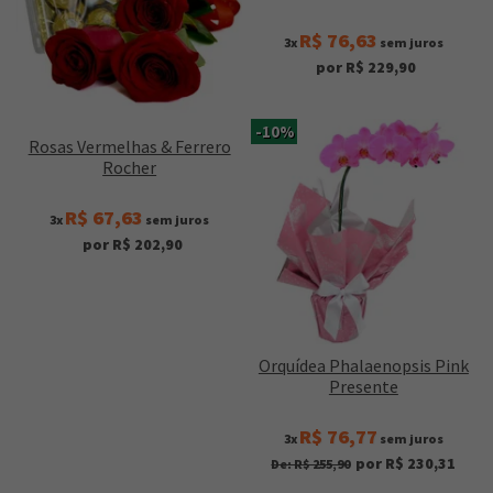
R$ 76,63
3x
sem juros
por R$ 229,90
-10%
Rosas Vermelhas & Ferrero
Rocher
R$ 67,63
3x
sem juros
por R$ 202,90
Orquídea Phalaenopsis Pink
Presente
R$ 76,77
3x
sem juros
por R$ 230,31
De: R$ 255,90