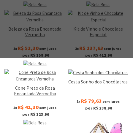
Beleza da Rosa Encantada
Kit de Vinho e Chocolate
Vermelha
Especial
R$ 53,30
R$ 137,63
3x
sem juros
3x
sem juros
por R$ 159,90
por R$ 412,90
Cesta Sonho dos Chocólatras
Cone Preto de Rosa
Encantada Vermelha
R$ 79,63
3x
sem juros
R$ 41,30
3x
sem juros
por R$ 238,90
por R$ 123,90