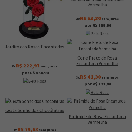
Vermelha
R$ 53,30
3x
sem juros
por R$ 159,90
Jardim das Rosas Encantadas
Cone Preto de Rosa
Encantada Vermelha
R$ 222,97
3x
sem juros
por R$ 668,90
R$ 41,30
3x
sem juros
por R$ 123,90
Cesta Sonho dos Chocólatras
Pirâmide de Rosa Encantada
Vermelha
R$ 79,63
3x
sem juros