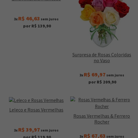
R$ 46,63
3x
sem juros
por R$ 139,90
Surpresa de Rosas Coloridas
no Vaso
R$ 69,97
3x
sem juros
por R$ 209,90
Leleco e Rosas Vermelhas
Rosas Vermelhas & Ferrero
Rocher
R$ 39,97
3x
sem juros
R$ 67,63
3x
sem juros
por R$ 119,90