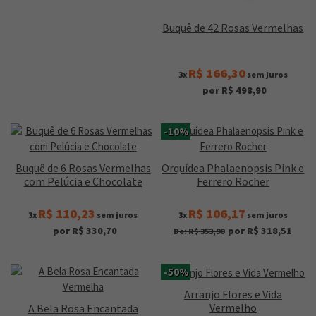
Buquê de 42 Rosas Vermelhas
R$ 166,30
3x
sem juros
por R$ 498,90
-10%
Buquê de 6 Rosas Vermelhas
Orquídea Phalaenopsis Pink e
com Pelúcia e Chocolate
Ferrero Rocher
R$ 110,23
R$ 106,17
3x
sem juros
3x
sem juros
por R$ 330,70
por R$ 318,51
De: R$ 353,90
-50%
Arranjo Flores e Vida
Vermelho
A Bela Rosa Encantada