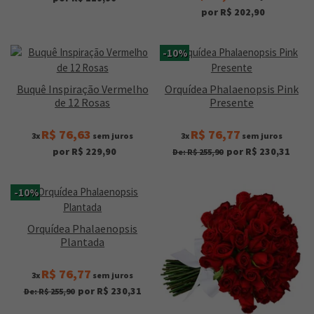
por R$ 202,90
-10%
Buquê Inspiração Vermelho
Orquídea Phalaenopsis Pink
de 12 Rosas
Presente
R$ 76,63
R$ 76,77
3x
sem juros
3x
sem juros
por R$ 229,90
por R$ 230,31
De: R$ 255,90
-10%
Orquídea Phalaenopsis
Plantada
R$ 76,77
3x
sem juros
por R$ 230,31
De: R$ 255,90