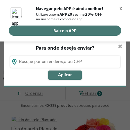
0
Navegar pelo APP é ainda melhor!
X
APP20
20% OFF
Utilize o cupom
e ganhe
Busca de produtos
na sua primeira compra no app.
Buscar por endereço de entrega
Baixe o APP
✖
Para onde deseja enviar?
Flores, Cestas e Presentes em Nova
Iguaçu de Goiás - GO
Está procurando loja de presente online em Nova Iguaçu de Goiás -
Aplicar
GO? Então,
▼
Ordernar
Refinar
0
Encontramos
40/229
produtos
especiais para você
Lírio Amarelo Plantado