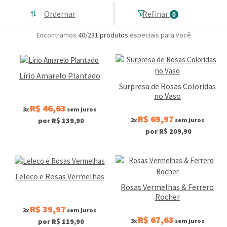
Ordernar
Refinar
0
Encontramos
40/231
produtos
especiais para você
Lírio Amarelo Plantado
Surpresa de Rosas Coloridas
no Vaso
R$ 46,63
3x
sem juros
R$ 69,97
3x
sem juros
por R$ 139,90
por R$ 209,90
Leleco e Rosas Vermelhas
Rosas Vermelhas & Ferrero
Rocher
R$ 39,97
3x
sem juros
R$ 67,63
3x
sem juros
por R$ 119,90