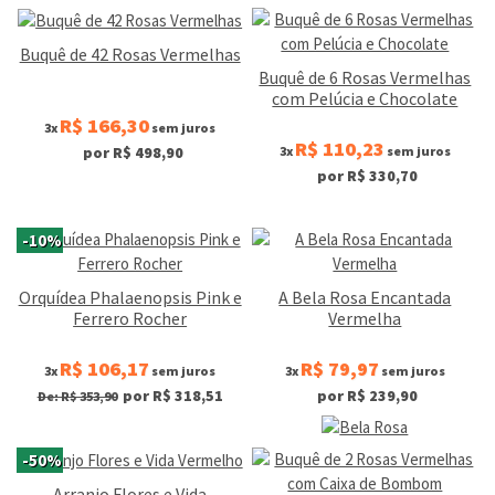
Buquê de 42 Rosas Vermelhas
Buquê de 6 Rosas Vermelhas
com Pelúcia e Chocolate
R$ 166,30
3x
sem juros
R$ 110,23
3x
sem juros
por R$ 498,90
por R$ 330,70
-10%
Orquídea Phalaenopsis Pink e
A Bela Rosa Encantada
Ferrero Rocher
Vermelha
R$ 106,17
R$ 79,97
3x
sem juros
3x
sem juros
por R$ 318,51
por R$ 239,90
De: R$ 353,90
-50%
Arranjo Flores e Vida