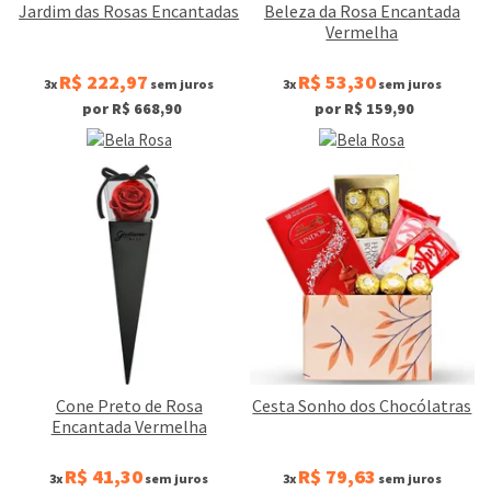
Jardim das Rosas Encantadas
Beleza da Rosa Encantada
Vermelha
R$ 222,97
R$ 53,30
3x
sem juros
3x
sem juros
por R$ 668,90
por R$ 159,90
Cone Preto de Rosa
Cesta Sonho dos Chocólatras
Encantada Vermelha
R$ 41,30
R$ 79,63
3x
sem juros
3x
sem juros