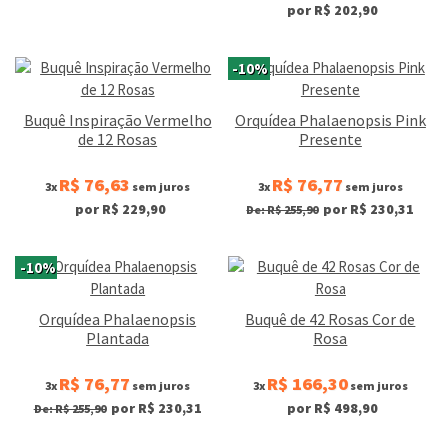
por R$ 202,90
-10%
Buquê Inspiração Vermelho
Orquídea Phalaenopsis Pink
de 12 Rosas
Presente
R$ 76,63
R$ 76,77
3x
sem juros
3x
sem juros
por R$ 229,90
por R$ 230,31
De: R$ 255,90
-10%
Orquídea Phalaenopsis
Buquê de 42 Rosas Cor de
Plantada
Rosa
R$ 76,77
R$ 166,30
3x
sem juros
3x
sem juros
por R$ 230,31
por R$ 498,90
De: R$ 255,90