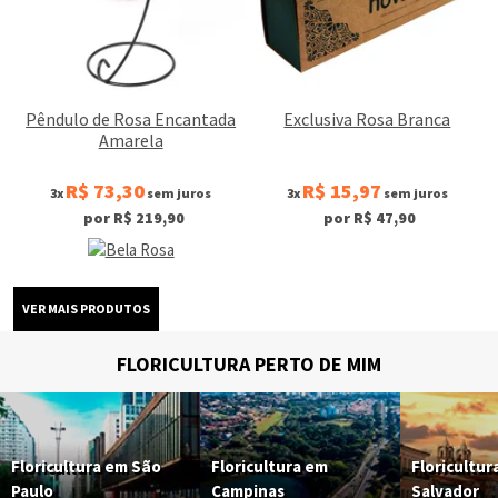
Pêndulo de Rosa Encantada
Exclusiva Rosa Branca
Amarela
R$ 73,30
R$ 15,97
3x
sem juros
3x
sem juros
por R$ 219,90
por R$ 47,90
FLORICULTURA PERTO DE MIM
Floricultura em São
Floricultura em
Floricultur
Paulo
Campinas
Salvador