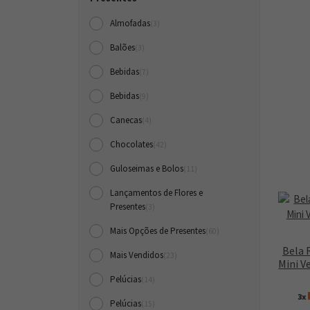
Almofadas
(3)
Balões
(3)
Bebidas
(7)
Bebidas
(9)
Canecas
(4)
Chocolates
(42)
Guloseimas e Bolos
(11)
Lançamentos de Flores e
Presentes
(3)
Mais Opções de Presentes
(60)
Bela 
Mais Vendidos
(23)
Mini V
Pelúcias
(14)
3x
Pelúcias
(15)