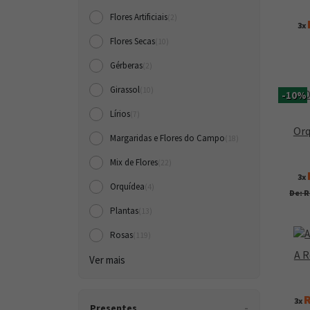
Flores Artificiais
(2)
3x
Flores Secas
(10)
Gérberas
(2)
Girassol
(10)
-10%
Lírios
(7)
Orq
Margaridas e Flores do Campo
(18)
Mix de Flores
(22)
3x
Orquídea
(4)
De: R
Plantas
(13)
Rosas
(119)
A R
Ver mais
R
3x
Presentes