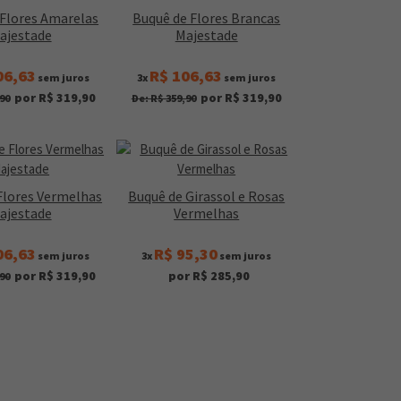
 Flores Amarelas
Buquê de Flores Brancas
ajestade
Majestade
06,63
R$ 106,63
sem juros
3x
sem juros
por R$ 319,90
por R$ 319,90
90
De: R$ 359,90
Flores Vermelhas
Buquê de Girassol e Rosas
ajestade
Vermelhas
06,63
R$ 95,30
sem juros
3x
sem juros
por R$ 319,90
por R$ 285,90
90