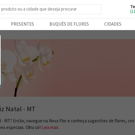
Te
e produtos
(1
PRESENTES
BUQUÊS DE FLORES
CIDADES
iz Natal - MT
al - MT? Então, navegue na Nova Flor e conheça sugestões de flores, ce
es especiais. Olha só!
Leia mais