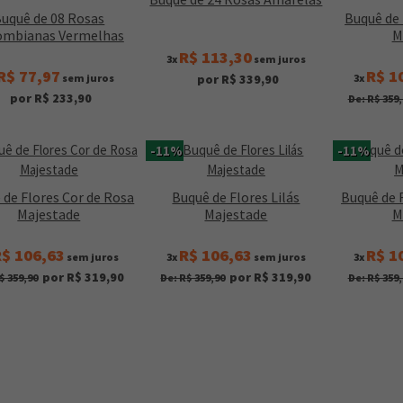
uquê de 08 Rosas
Buquê de
ombianas Vermelhas
M
R$ 113,30
3x
sem juros
R$ 77,97
R$ 1
sem juros
3x
por R$ 339,90
por R$ 233,90
De: R$ 359,
-11%
-11%
 de Flores Cor de Rosa
Buquê de Flores Lilás
Buquê de 
Majestade
Majestade
M
$ 106,63
R$ 106,63
R$ 1
sem juros
3x
sem juros
3x
por R$ 319,90
por R$ 319,90
$ 359,90
De: R$ 359,90
De: R$ 359,