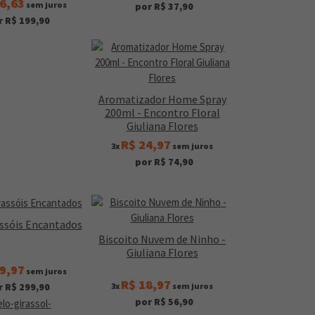
6,63
sem juros
por R$ 37,90
r R$ 199,90
Aromatizador Home Spray
200ml - Encontro Floral
Giuliana Flores
R$ 24,97
3x
sem juros
por R$ 74,90
assóis Encantados
Biscoito Nuvem de Ninho -
Giuliana Flores
9,97
sem juros
R$ 18,97
3x
sem juros
r R$ 299,90
por R$ 56,90