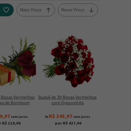
o
Maior Preço
Menor Preço
2 Rosas Vermelhas
Buquê de 30 Rosas Vermelhas
ixa de Bombom
com Gypsophila
9,97
R$ 145,97
sem juros
3x
sem juros
r R$ 119,90
por R$ 437,90