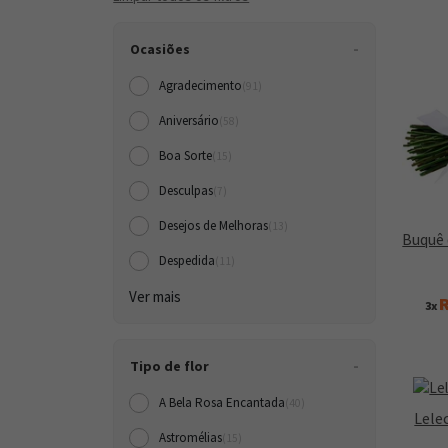
Ocasiões
Agradecimento
(91)
Aniversário
(58)
Boa Sorte
(15)
Desculpas
(7)
Desejos de Melhoras
(13)
Buquê 
Despedida
(11)
Ver mais
R
3x
Tipo de flor
A Bela Rosa Encantada
(40)
Lele
Astromélias
(15)