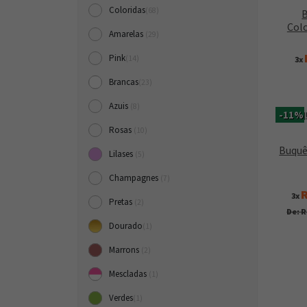
Coloridas
(68)
B
Col
Amarelas
(29)
Pink
(14)
3x
Brancas
(23)
Azuis
(8)
-11%
Rosas
(10)
Buquê
Lilases
(5)
Champagnes
(7)
R
3x
Pretas
(2)
De: R
Dourado
(1)
Marrons
(2)
Mescladas
(1)
Verdes
(1)