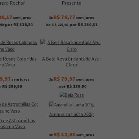
rrero Rocher
Presente
06,17
R$ 76,77
sem juros
3x
sem juros
por R$ 318,51
por R$ 230,31
90
De: R$ 255,90
e Rosas Coloridas
A Bela Rosa Encantada Azul
no Vaso
Claro
9,97
R$ 79,97
sem juros
3x
sem juros
r R$ 209,90
por R$ 239,90
Amandita Lacta 200g
o de Astromélias
Rosa no Vaso
R$ 12,63
3x
sem juros