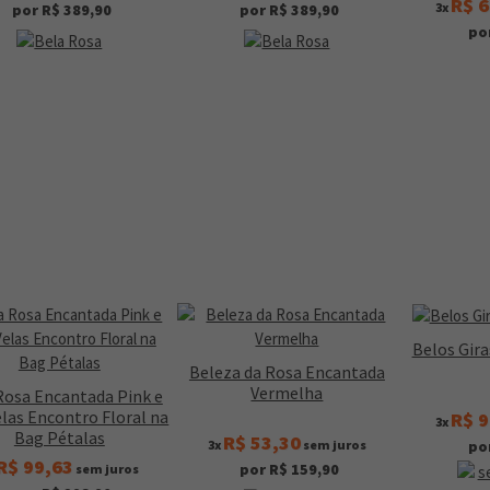
R$ 6
3x
por R$ 389,90
por R$ 389,90
po
Belos Gir
Beleza da Rosa Encantada
Vermelha
Rosa Encantada Pink e
elas Encontro Floral na
R$ 9
3x
Bag Pétalas
R$ 53,30
3x
sem juros
po
R$ 99,63
por R$ 159,90
sem juros