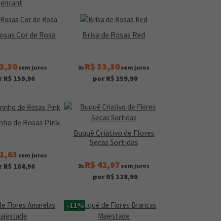
Rosas Cor de Rosa
Brisa de Rosas Red
3,30
R$ 53,30
sem juros
3x
sem juros
r R$ 159,90
por R$ 159,90
nho de Rosas Pink
Buquê Criativo de Flores
Secas Sortidas
1,63
sem juros
R$ 42,97
3x
sem juros
r R$ 184,90
por R$ 128,90
-11%