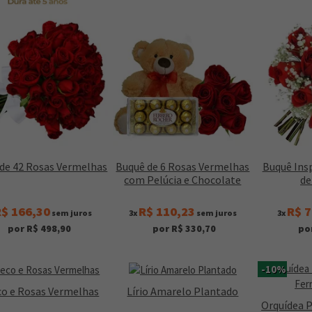
de 42 Rosas Vermelhas
Buquê de 6 Rosas Vermelhas
Buquê Ins
com Pelúcia e Chocolate
de
$ 166,30
R$ 110,23
R$ 7
sem juros
3x
sem juros
3x
por R$ 498,90
por R$ 330,70
po
-10%
co e Rosas Vermelhas
Lírio Amarelo Plantado
Orquídea 