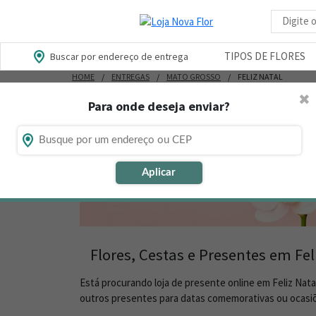
Busca d
TIPOS DE FLORES
Buscar por endereço de entrega
HOME
ENTREGAS
MATO GROSSO
FELIZ NATAL
✖
Para onde deseja enviar?
Aplicar
Flores, Cestas e Presentes em Fel
Está procurando loja de presente online em Feliz Nat
outros presentes para datas comemorativas ou ocasiõ