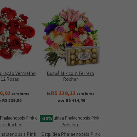
piração Vermelho
Buquê Mix com Ferrero
 12 Rosas
Rocher
6,63
R$ 138,13
sem juros
3x
sem juros
r R$ 229,90
por R$ 414,40
-10%
Phalaenopsis Pink
Orquídea Phalaenopsis Pink