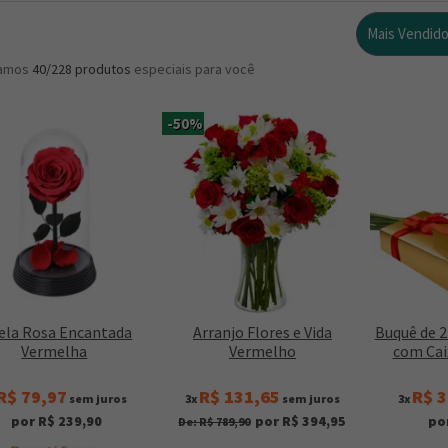
Mais Vendid
ramos
40/228
produtos
especiais para você
-50%
ela Rosa Encantada
Arranjo Flores e Vida
Buquê de 
Vermelha
Vermelho
com Ca
R$ 79,97
R$ 131,65
R$ 3
sem juros
3x
sem juros
3x
por R$ 239,90
por R$ 394,95
po
De: R$ 789,90