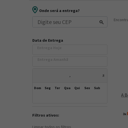
Onde será a entrega?
Encont
Data de Entrega
Entrega Hoje
Entrega Amanh
»
,
Dom
Seg
Ter
Qua
Qui
Sex
Sab
A B
3x
Filtros ativos:
Limpar todos os filtros