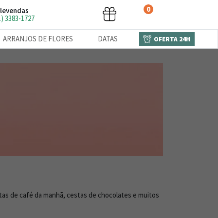
0
levendas
1) 3383-1727
ARRANJOS DE FLORES
DATAS
OFERTA 24H
stas de café da manhã, cestas de chocolates e muitos