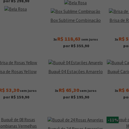
por R$ 298,90
Box Sublime Combinação
Brisa de 
R$ 118,63
R$ 5
3x
sem juros
3x
por R$ 355,90
po
isa de Rosas Yellow
Buquê 04 Estações Amarelo
Buquê Cari
R$ 53,30
R$ 65,30
R$ 6
sem juros
3x
sem juros
3x
por R$ 159,90
por R$ 195,90
po
-11%
Buquê de 24 Rosas Amarelas