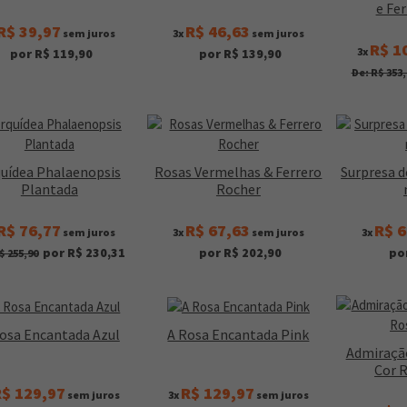
e Fe
R$ 39,97
R$ 46,63
sem juros
3x
sem juros
R$ 1
3x
por R$ 119,90
por R$ 139,90
De: R$ 353,
uídea Phalaenopsis
Rosas Vermelhas & Ferrero
Surpresa d
Plantada
Rocher
R$ 76,77
R$ 67,63
R$ 6
sem juros
3x
sem juros
3x
por R$ 230,31
por R$ 202,90
po
$ 255,90
osa Encantada Azul
A Rosa Encantada Pink
Admiraçã
Cor 
$ 129,97
R$ 129,97
sem juros
3x
sem juros