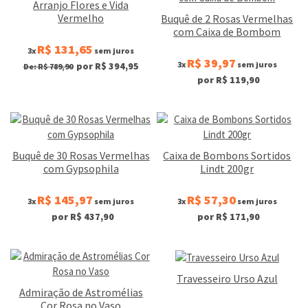
Arranjo Flores e Vida
Vermelho
Buquê de 2 Rosas Vermelhas
com Caixa de Bombom
R$ 131,65
3x
sem juros
R$ 39,97
3x
sem juros
por R$ 394,95
De: R$ 789,90
por R$ 119,90
Buquê de 30 Rosas Vermelhas
Caixa de Bombons Sortidos
com Gypsophila
Lindt 200gr
R$ 145,97
R$ 57,30
3x
sem juros
3x
sem juros
por R$ 437,90
por R$ 171,90
Travesseiro Urso Azul
Admiração de Astromélias
Cor Rosa no Vaso