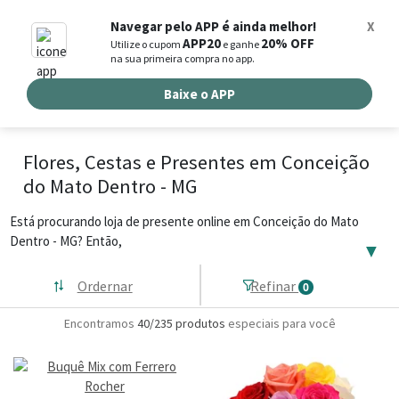
0
Navegar pelo APP é ainda melhor!
X
APP20
20% OFF
Utilize o cupom
e ganhe
Busca de produtos
na sua primeira compra no app.
Buscar por endereço de entrega
Baixe o APP
Flores, Cestas e Presentes em Conceição
do Mato Dentro - MG
Está procurando loja de presente online em Conceição do Mato
Dentro - MG? Então,
▼
Ordernar
Refinar
0
Encontramos
40/235
produtos
especiais para você