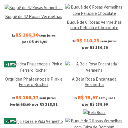
Buquê de 42 Rosas Vermelhas
Buquê de 6 Rosas Vermelhas
com Pelúcia e Chocolate
R$ 166,30
3x
sem juros
R$ 110,23
3x
sem juros
por R$ 498,90
por R$ 330,70
-10%
Orquídea Phalaenopsis Pink e
A Bela Rosa Encantada
Ferrero Rocher
Vermelha
R$ 106,17
R$ 79,97
3x
sem juros
3x
sem juros
por R$ 318,51
por R$ 239,90
De: R$ 353,90
-50%