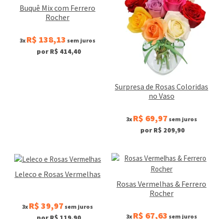
Buquê Mix com Ferrero
Rocher
R$ 138,13
3x
sem juros
por R$ 414,40
Surpresa de Rosas Coloridas
no Vaso
R$ 69,97
3x
sem juros
por R$ 209,90
Leleco e Rosas Vermelhas
Rosas Vermelhas & Ferrero
Rocher
R$ 39,97
3x
sem juros
R$ 67,63
3x
sem juros
por R$ 119,90