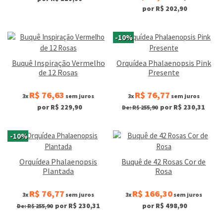
por R$ 202,90
-10%
Buquê Inspiração Vermelho
Orquídea Phalaenopsis Pink
de 12 Rosas
Presente
R$ 76,63
R$ 76,77
3x
sem juros
3x
sem juros
por R$ 229,90
por R$ 230,31
De: R$ 255,90
-10%
Orquídea Phalaenopsis
Buquê de 42 Rosas Cor de
Plantada
Rosa
R$ 76,77
R$ 166,30
3x
sem juros
3x
sem juros
por R$ 230,31
por R$ 498,90
De: R$ 255,90