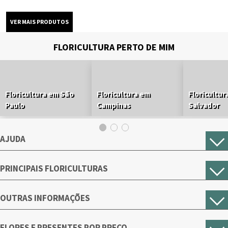
FLORICULTURA PERTO DE MIM
Floricultura em São
Floricultura em
Floricultur
Paulo
Campinas
Salvador
AJUDA
PRINCIPAIS FLORICULTURAS
OUTRAS INFORMAÇÕES
FLORES E PRESENTES POR PREÇO