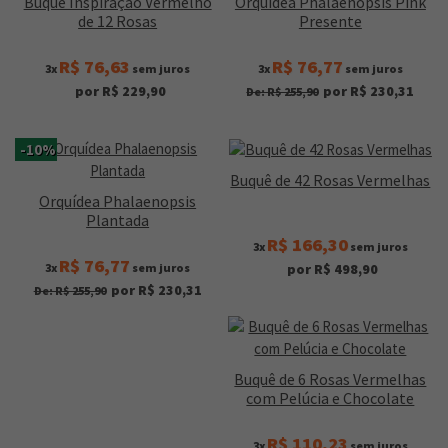
Buquê Inspiração Vermelho
Orquídea Phalaenopsis Pink
de 12 Rosas
Presente
R$ 76,63
R$ 76,77
3x
sem juros
3x
sem juros
por R$ 229,90
por R$ 230,31
De: R$ 255,90
-10%
Buquê de 42 Rosas Vermelhas
Orquídea Phalaenopsis
Plantada
R$ 166,30
3x
sem juros
R$ 76,77
3x
sem juros
por R$ 498,90
por R$ 230,31
De: R$ 255,90
Buquê de 6 Rosas Vermelhas
com Pelúcia e Chocolate
R$ 110,23
3x
sem juros