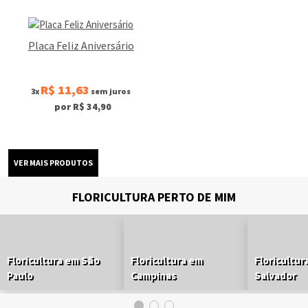
Placa Feliz Aniversário
R$ 11,63
3x
sem juros
por R$ 34,90
FLORICULTURA PERTO DE MIM
Floricultura em São
Floricultura em
Floricultur
Paulo
Campinas
Salvador