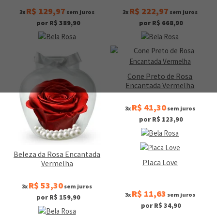
R$ 129,97
R$ 222,97
3x
sem juros
3x
sem juros
por R$ 389,90
por R$ 668,90
Cone Preto de Rosa
Encantada Vermelha
R$ 41,30
3x
sem juros
por R$ 123,90
Beleza da Rosa Encantada
Placa Love
Vermelha
R$ 53,30
3x
sem juros
R$ 11,63
3x
sem juros
por R$ 159,90
por R$ 34,90