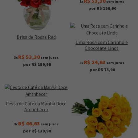
R$ 53,30
3x
sem juros
por R$ 159,90
Brisa de Rosas Red
Uma Rosa com Carinho e
Chocolate Lindt
R$ 53,30
3x
sem juros
R$ 24,63
3x
sem juros
por R$ 159,90
por R$ 73,90
Cesta de Café da Manhã Doce
Amanhecer
R$ 46,63
3x
sem juros
por R$ 139,90