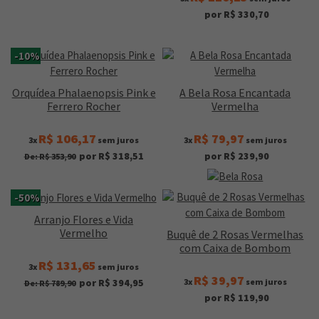
por R$ 330,70
-10%
Orquídea Phalaenopsis Pink e
A Bela Rosa Encantada
Ferrero Rocher
Vermelha
R$ 106,17
R$ 79,97
3x
sem juros
3x
sem juros
por R$ 318,51
por R$ 239,90
De: R$ 353,90
-50%
Arranjo Flores e Vida
Vermelho
Buquê de 2 Rosas Vermelhas
com Caixa de Bombom
R$ 131,65
3x
sem juros
R$ 39,97
3x
sem juros
por R$ 394,95
De: R$ 789,90
por R$ 119,90