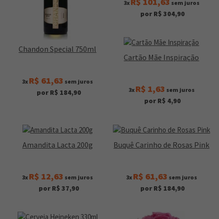
R$ 101,63
3x
sem juros
por R$ 304,90
Chandon Special 750ml
Cartão Mãe Inspiração
R$ 61,63
3x
sem juros
R$ 1,63
3x
sem juros
por R$ 184,90
por R$ 4,90
Amandita Lacta 200g
Buquê Carinho de Rosas Pink
R$ 12,63
R$ 61,63
3x
sem juros
3x
sem juros
por R$ 37,90
por R$ 184,90