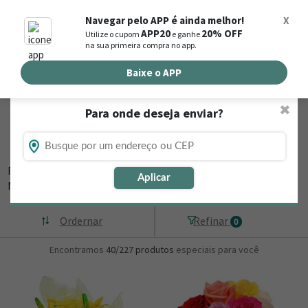
0
Navegar pelo APP é ainda melhor!
X
APP20
20% OFF
Utilize o cupom
e ganhe
Busca de produtos
na sua primeira compra no app.
Buscar por endereço de entrega
Baixe o APP
✖
Para onde deseja enviar?
Flores, Cestas e Presentes em São
Joaquim de Bicas - MG
Está procurando loja de presente online em São Joaquim de Bicas -
Aplicar
MG? Então,
▼
Ordernar
Refinar
0
Encontramos
40/227
produtos
especiais para você