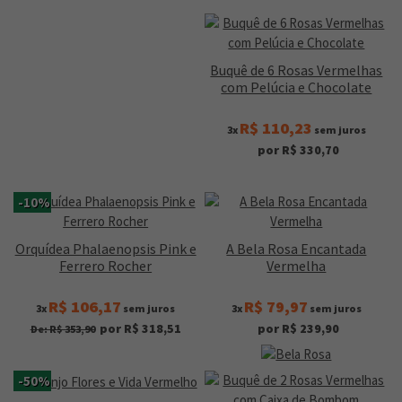
Buquê de 6 Rosas Vermelhas
com Pelúcia e Chocolate
R$ 110,23
3x
sem juros
por R$ 330,70
-10%
Orquídea Phalaenopsis Pink e
A Bela Rosa Encantada
Ferrero Rocher
Vermelha
R$ 106,17
R$ 79,97
3x
sem juros
3x
sem juros
por R$ 318,51
por R$ 239,90
De: R$ 353,90
-50%