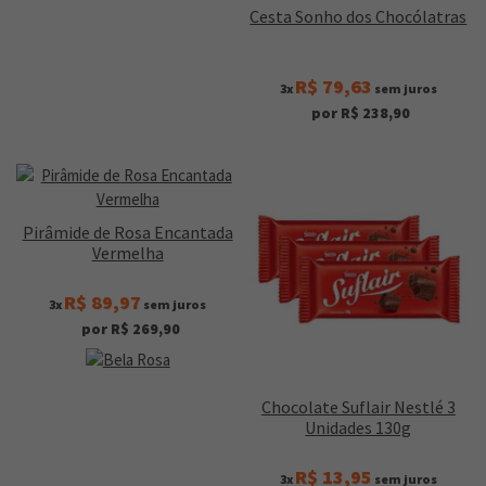
Cesta Sonho dos Chocólatras
R$ 79,63
3x
sem juros
por R$ 238,90
Pirâmide de Rosa Encantada
Vermelha
R$ 89,97
3x
sem juros
por R$ 269,90
Chocolate Suflair Nestlé 3
Unidades 130g
R$ 13,95
3x
sem juros