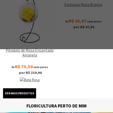
Exclusiva Rosa Branca
R$ 15,97
3x
sem juros
por R$ 47,90
Pêndulo de Rosa Encantada
Amarela
R$ 73,30
3x
sem juros
por R$ 219,90
FLORICULTURA PERTO DE MIM