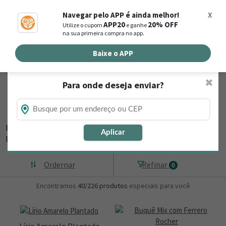
0
Navegar pelo APP é ainda melhor!
X
APP20
20% OFF
Utilize o cupom
e ganhe
Busca de produtos
na sua primeira compra no app.
Buscar por endereço de entrega
Baixe o APP
✖
Para onde deseja enviar?
Flores, Cestas e Presentes em Barra de
Santana - PB
Está procurando loja de presente online em Barra de Santana - PB?
Aplicar
Então, navegue
▼
Ordernar
Refinar
0
Encontramos
40/226
produtos
especiais para você
Lírio Amarelo Plantado