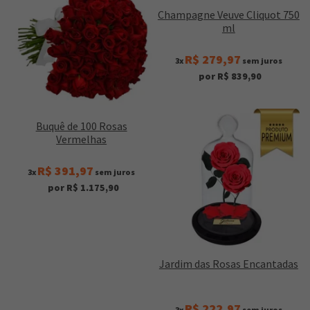
Champagne Veuve Cliquot 750
ml
R$ 279,97
3x
sem juros
por R$ 839,90
Buquê de 100 Rosas
Vermelhas
R$ 391,97
3x
sem juros
por R$ 1.175,90
Jardim das Rosas Encantadas
R$ 222,97
3x
sem juros