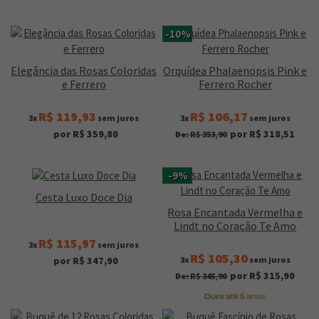
-10%
Elegância das Rosas Coloridas
Orquídea Phalaenopsis Pink e
e Ferrero
Ferrero Rocher
R$ 119,93
R$ 106,17
3x
sem juros
3x
sem juros
por R$ 359,80
por R$ 318,51
De: R$ 353,90
-9%
Cesta Luxo Doce Dia
Rosa Encantada Vermelha e
Lindt no Coração Te Amo
R$ 115,97
3x
sem juros
R$ 105,30
3x
sem juros
por R$ 347,90
por R$ 315,90
De: R$ 345,90