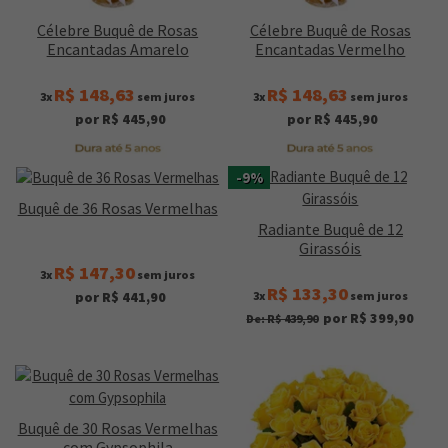
Célebre Buquê de Rosas
Célebre Buquê de Rosas
Encantadas Amarelo
Encantadas Vermelho
R$ 148,63
R$ 148,63
3x
sem juros
3x
sem juros
por R$ 445,90
por R$ 445,90
-9%
Buquê de 36 Rosas Vermelhas
Radiante Buquê de 12
Girassóis
R$ 147,30
3x
sem juros
R$ 133,30
3x
sem juros
por R$ 441,90
por R$ 399,90
De: R$ 439,90
Buquê de 30 Rosas Vermelhas
com Gypsophila