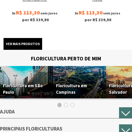
R$ 113,30
R$ 113,30
3x
sem juros
3x
sem juros
por R$ 339,90
por R$ 339,90
FLORICULTURA PERTO DE MIM
Floricultura em São
Floricultura em
Floricultur
Paulo
Campinas
Salvador
AJUDA
PRINCIPAIS FLORICULTURAS