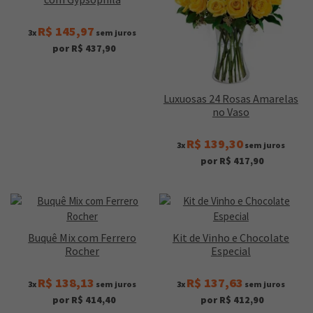
R$ 145,97
3x
sem juros
por R$ 437,90
Luxuosas 24 Rosas Amarelas
no Vaso
R$ 139,30
3x
sem juros
por R$ 417,90
Buquê Mix com Ferrero
Kit de Vinho e Chocolate
Rocher
Especial
R$ 138,13
R$ 137,63
3x
sem juros
3x
sem juros
por R$ 414,40
por R$ 412,90