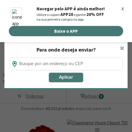
0
Navegar pelo APP é ainda melhor!
X
APP20
20% OFF
Utilize o cupom
e ganhe
Busca de produtos
na sua primeira compra no app.
Buscar por endereço de entrega
Baixe o APP
✖
Para onde deseja enviar?
Flores, Cestas e Presentes em Contenda -
PR
Está procurando loja de presente online em Contenda - PR? Então,
Aplicar
navegue na Nova
▼
Ordernar
Refinar
0
Encontramos
40/232
produtos
especiais para você