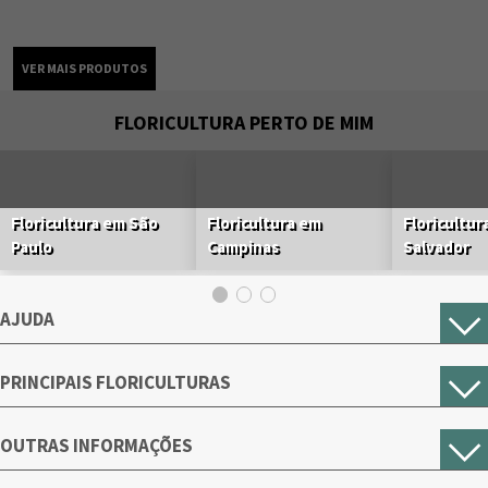
FLORICULTURA PERTO DE MIM
Floricultura em São
Floricultura em
Floricultur
Paulo
Campinas
Salvador
AJUDA
PRINCIPAIS FLORICULTURAS
OUTRAS INFORMAÇÕES