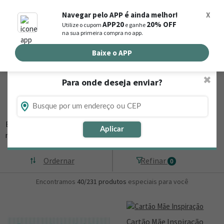
0
Navegar pelo APP é ainda melhor!
X
APP20
20% OFF
Utilize o cupom
e ganhe
Busca de produtos
na sua primeira compra no app.
Buscar por endereço de entrega
Baixe o APP
✖
Para onde deseja enviar?
Flores, Cestas e Presentes em Figueira -
PR
Está procurando loja de presente online em Figueira - PR? Então,
Aplicar
navegue na Nova
▼
Ordernar
Refinar
0
Encontramos
40/231
produtos
especiais para você
Cartão Mãe Inspiração