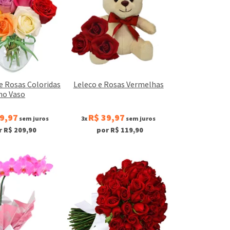
e Rosas Coloridas
Leleco e Rosas Vermelhas
no Vaso
9,97
R$ 39,97
sem juros
3x
sem juros
r R$ 209,90
por R$ 119,90