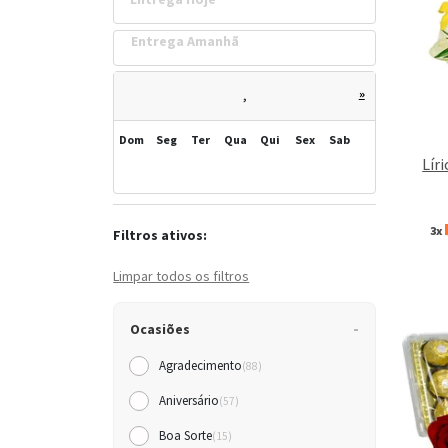
Entrega Amanh
»
,
Dom
Seg
Ter
Qua
Qui
Sex
Sab
Lír
3x
Filtros ativos:
Limpar todos os filtros
Ocasiões
Agradecimento
(88)
Aniversário
(57)
Boa Sorte
(15)