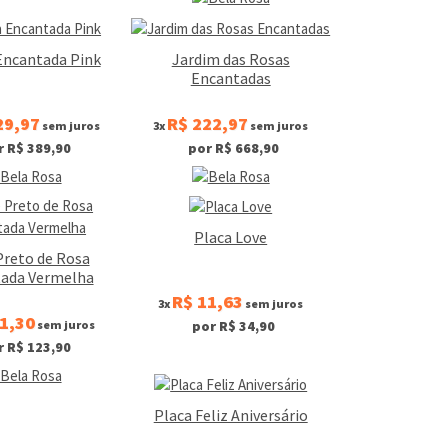
Encantada Pink
Jardim das Rosas
Encantadas
29,97
R$ 222,97
sem juros
3x
sem juros
r R$ 389,90
por R$ 668,90
Placa Love
Preto de Rosa
ada Vermelha
R$ 11,63
3x
sem juros
1,30
sem juros
por R$ 34,90
r R$ 123,90
Placa Feliz Aniversário