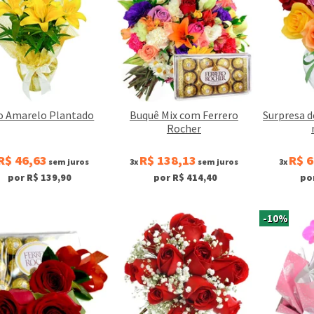
io Amarelo Plantado
Buquê Mix com Ferrero
Surpresa d
Rocher
R$ 46,63
R$ 138,13
R$ 6
sem juros
3x
sem juros
3x
por R$ 139,90
por R$ 414,40
po
-10%