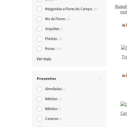
Buquê
Margaridas e Flores do Campo
(19)
co
Mix de Flores
(21)
3x
Orquídea
(3)
Plantas
(14)
Rosas
(113)
Tr
Ver mais
3x
Presentes
Almofadas
(2)
Bebidas
(11)
Bebidas
(9)
Car
Canecas
(4)