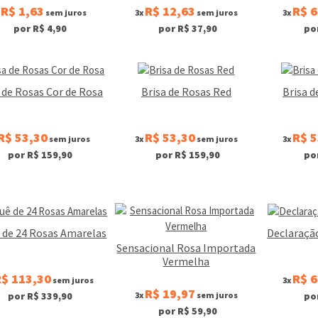
R$ 1,63
R$ 12,63
R$ 6
x
sem juros
3x
sem juros
3x
por R$ 4,90
por R$ 37,90
po
 de Rosas Cor de Rosa
Brisa de Rosas Red
Brisa d
R$ 53,30
R$ 53,30
R$ 5
sem juros
3x
sem juros
3x
por R$ 159,90
por R$ 159,90
po
 de 24 Rosas Amarelas
Declaraçã
Sensacional Rosa Importada
Vermelha
$ 113,30
R$ 6
sem juros
3x
R$ 19,97
3x
sem juros
por R$ 339,90
po
por R$ 59,90