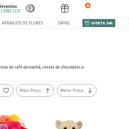
0
levendas
1) 3383-1727
ARRANJOS DE FLORES
DATAS
OFERTA 24H
estas de café da manhã, cestas de chocolates e
o
Maior Preço
Menor Preço