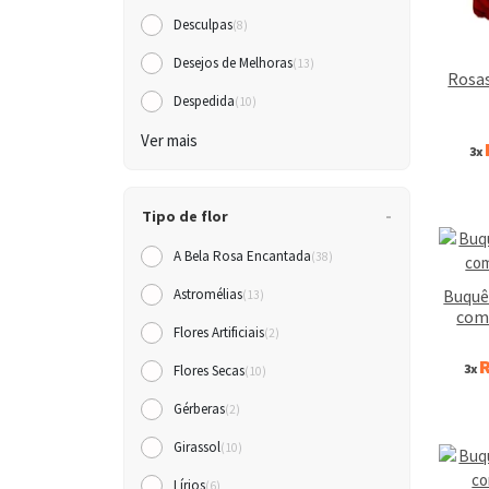
Desculpas
(8)
Desejos de Melhoras
(13)
Rosas
Despedida
(10)
Ver mais
3x
Tipo de flor
A Bela Rosa Encantada
(38)
Buquê
Astromélias
(13)
com 
Flores Artificiais
(2)
R
3x
Flores Secas
(10)
Gérberas
(2)
Girassol
(10)
Lírios
(6)