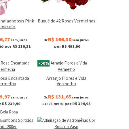
Phalaenopsis Pink
Buquê de 42 Rosas Vermelhas
resente
6,77
R$ 166,30
sem juros
3x
sem juros
por R$ 230,31
por R$ 498,90
90
-50%
Rosa Encantada
Arranjo Flores e Vida
ermelha
Vermelho
9,97
R$ 131,65
sem juros
3x
sem juros
r R$ 239,90
por R$ 394,95
De: R$ 789,90