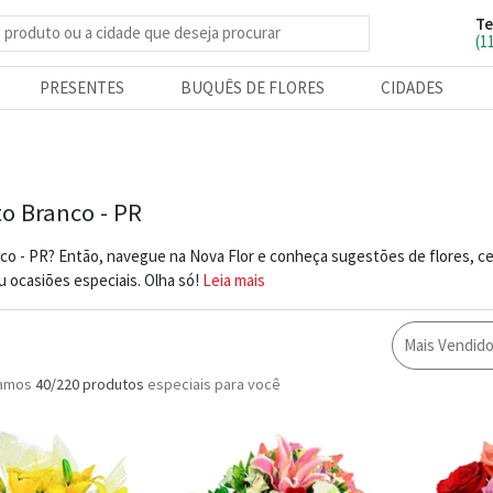
Te
e produtos
(1
PRESENTES
BUQUÊS DE FLORES
CIDADES
to Branco - PR
co - PR? Então, navegue na Nova Flor e conheça sugestões de flores, c
 ocasiões especiais. Olha só!
Leia mais
Mais Vendid
ramos
40/220
produtos
especiais para você