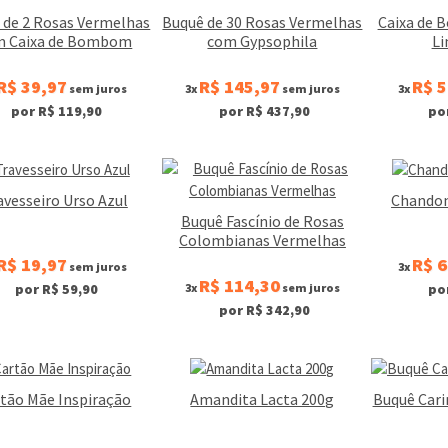
 de 2 Rosas Vermelhas
Buquê de 30 Rosas Vermelhas
Caixa de 
m Caixa de Bombom
com Gypsophila
Li
R$ 39,97
R$ 145,97
R$ 5
sem juros
3x
sem juros
3x
por R$ 119,90
por R$ 437,90
po
avesseiro Urso Azul
Chandon
Buquê Fascínio de Rosas
Colombianas Vermelhas
R$ 19,97
R$ 6
sem juros
3x
R$ 114,30
3x
sem juros
por R$ 59,90
po
por R$ 342,90
tão Mãe Inspiração
Amandita Lacta 200g
Buquê Cari