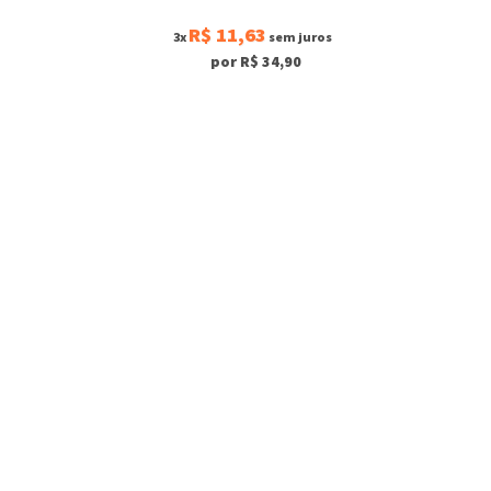
R$ 11,63
3x
sem juros
por R$ 34,90