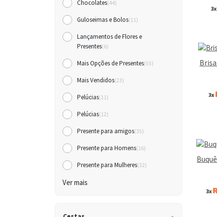
Chocolates
(44)
3
Guloseimas e Bolos
(11)
Lançamentos de Flores e
Presentes
(6)
Brisa
Mais Opções de Presentes
(55)
Mais Vendidos
(23)
3x
Pelúcias
(11)
Pelúcias
(12)
Presente para amigos
(35)
Presente para Homens
(16)
Buquê
Presente para Mulheres
(32)
Ver mais
R
3x
Cestas