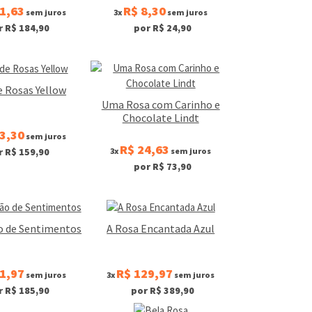
1,63
R$ 8,30
sem juros
3x
sem juros
r R$ 184,90
por R$ 24,90
e Rosas Yellow
Uma Rosa com Carinho e
Chocolate Lindt
3,30
sem juros
R$ 24,63
3x
sem juros
r R$ 159,90
por R$ 73,90
o de Sentimentos
A Rosa Encantada Azul
1,97
R$ 129,97
sem juros
3x
sem juros
r R$ 185,90
por R$ 389,90