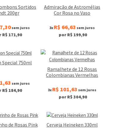
Bombons Sortidos
Admiração de Astromélias
ndt 200gr
Cor Rosa no Vaso
7,30
R$ 66,63
sem juros
3x
sem juros
r R$ 171,90
por R$ 199,90
 Special 750ml
Ramalhete de 12 Rosas
Colombianas Vermelhas
1,63
sem juros
R$ 101,63
3x
sem juros
r R$ 184,90
por R$ 304,90
nho de Rosas Pink
Cerveja Heineken 330ml