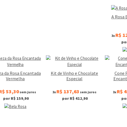
A Rosa 
R$ 1
3x
po
za da Rosa Encantada
Kit de Vinho e Chocolate
Cone 
Vermelha
Especial
Encant
R$ 53,30
R$ 137,63
R$ 4
sem juros
3x
sem juros
3x
por R$ 159,90
por R$ 412,90
po