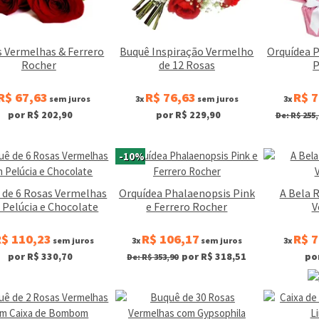
 Vermelhas & Ferrero
Buquê Inspiração Vermelho
Orquídea 
Rocher
de 12 Rosas
P
R$ 67,63
R$ 76,63
R$ 7
sem juros
3x
sem juros
3x
por R$ 202,90
por R$ 229,90
De: R$ 255,
-10%
 de 6 Rosas Vermelhas
Orquídea Phalaenopsis Pink
A Bela 
Pelúcia e Chocolate
e Ferrero Rocher
V
$ 110,23
R$ 106,17
R$ 7
sem juros
3x
sem juros
3x
por R$ 330,70
por R$ 318,51
po
De: R$ 353,90