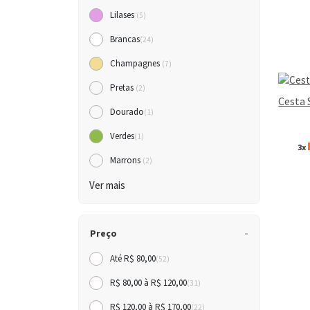
Lilases
(5)
Brancas
(24)
Champagnes
(7)
Pretas
(2)
Cesta 
Dourado
(1)
Verdes
(1)
3x
Marrons
(2)
Ver mais
Preço
Até R$ 80,00
(52)
R$ 80,00 à R$ 120,00
(31)
R$ 120,00 à R$ 170,00
(22)