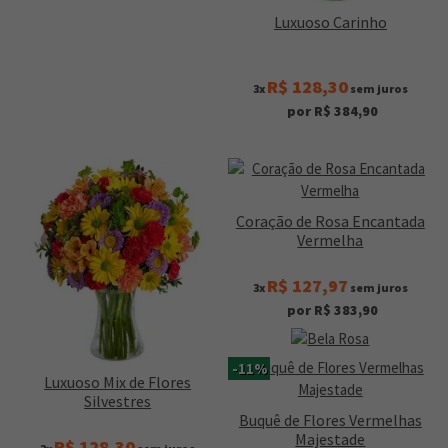
Luxuoso Carinho
R$ 128,30
3x
sem juros
por R$ 384,90
Coração de Rosa Encantada
Vermelha
R$ 127,97
3x
sem juros
por R$ 383,90
-11%
Luxuoso Mix de Flores
Silvestres
Buquê de Flores Vermelhas
Majestade
R$ 128,30