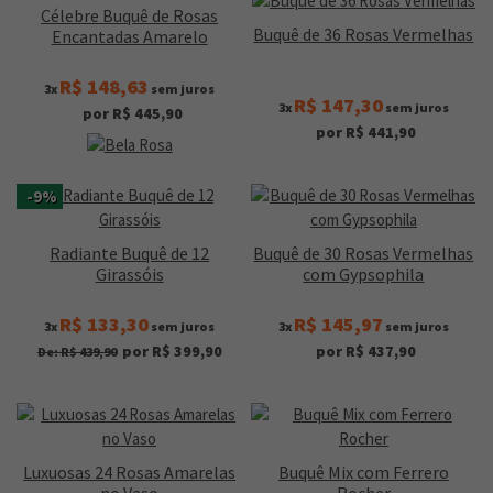
Célebre Buquê de Rosas
Buquê de 36 Rosas Vermelhas
Encantadas Amarelo
R$ 148,63
3x
sem juros
R$ 147,30
3x
sem juros
por R$ 445,90
por R$ 441,90
-9%
Radiante Buquê de 12
Buquê de 30 Rosas Vermelhas
Girassóis
com Gypsophila
R$ 133,30
R$ 145,97
3x
sem juros
3x
sem juros
por R$ 399,90
por R$ 437,90
De: R$ 439,90
Luxuosas 24 Rosas Amarelas
Buquê Mix com Ferrero