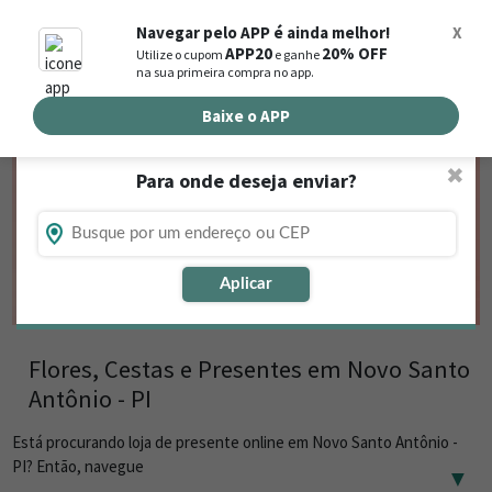
0
Navegar pelo APP é ainda melhor!
X
APP20
20% OFF
Utilize o cupom
e ganhe
Busca de produtos
na sua primeira compra no app.
Buscar por endereço de entrega
Baixe o APP
✖
Para onde deseja enviar?
Aplicar
Flores, Cestas e Presentes em Novo Santo
Antônio - PI
Está procurando loja de presente online em Novo Santo Antônio -
PI? Então, navegue
▼