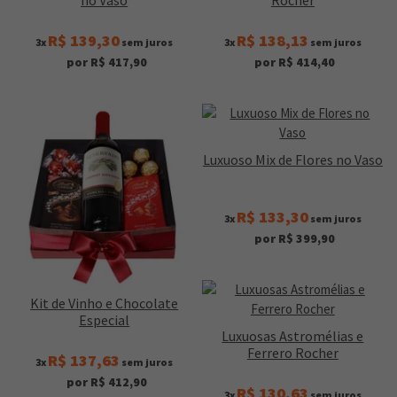
no Vaso
Rocher
R$ 139,30
R$ 138,13
3x
sem juros
3x
sem juros
por R$ 417,90
por R$ 414,40
Luxuoso Mix de Flores no Vaso
R$ 133,30
3x
sem juros
por R$ 399,90
Kit de Vinho e Chocolate
Especial
Luxuosas Astromélias e
Ferrero Rocher
R$ 137,63
3x
sem juros
por R$ 412,90
R$ 130,63
3x
sem juros