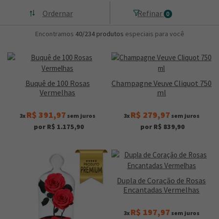
Ordernar
Refinar
0
Encontramos
40/234
produtos
especiais para você
Buquê de 100 Rosas
Champagne Veuve Cliquot 750
Vermelhas
ml
R$ 391,97
R$ 279,97
3x
sem juros
3x
sem juros
por R$ 1.175,90
por R$ 839,90
Dupla de Coração de Rosas
Encantadas Vermelhas
R$ 197,97
3x
sem juros