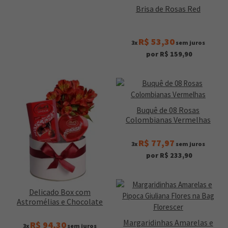
Brisa de Rosas Red
R$ 53,30
3x
sem juros
por R$ 159,90
Buquê de 08 Rosas
Colombianas Vermelhas
R$ 77,97
3x
sem juros
por R$ 233,90
Delicado Box com
Astromélias e Chocolate
Margaridinhas Amarelas e
R$ 94,30
3x
sem juros