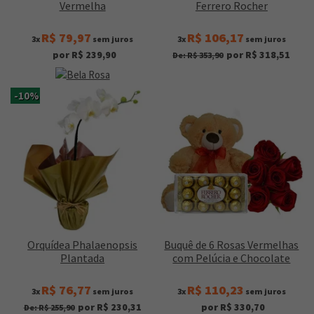
Vermelha
Ferrero Rocher
R$ 79,97
R$ 106,17
3x
sem juros
3x
sem juros
por R$ 239,90
por R$ 318,51
De: R$ 353,90
-10%
Orquídea Phalaenopsis
Buquê de 6 Rosas Vermelhas
Plantada
com Pelúcia e Chocolate
R$ 76,77
R$ 110,23
3x
sem juros
3x
sem juros
por R$ 230,31
por R$ 330,70
De: R$ 255,90