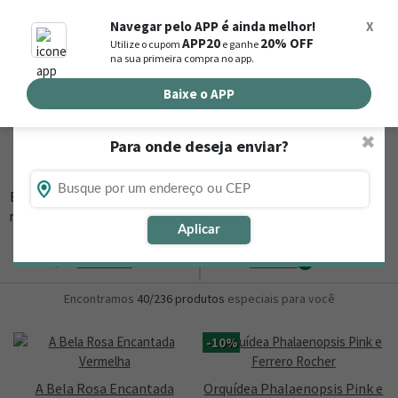
0
Navegar pelo APP é ainda melhor!
X
APP20
20% OFF
Utilize o cupom
e ganhe
Busca de produtos
na sua primeira compra no app.
Buscar por endereço de entrega
Baixe o APP
✖
Para onde deseja enviar?
Flores, Cestas e Presentes em Oeiras - PI
Está procurando loja de presente online em Oeiras - PI? Então,
navegue na Nova
▼
Aplicar
Ordernar
Refinar
0
Encontramos
40/236
produtos
especiais para você
-10%
A Bela Rosa Encantada
Orquídea Phalaenopsis Pink e