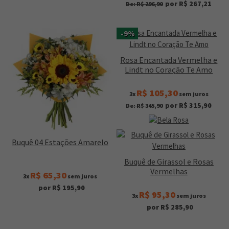
por R$ 267,21
De: R$ 296,90
-9%
Rosa Encantada Vermelha e
Lindt no Coração Te Amo
R$ 105,30
3x
sem juros
por R$ 315,90
De: R$ 345,90
Buquê 04 Estações Amarelo
Buquê de Girassol e Rosas
Vermelhas
R$ 65,30
3x
sem juros
por R$ 195,90
R$ 95,30
3x
sem juros
por R$ 285,90