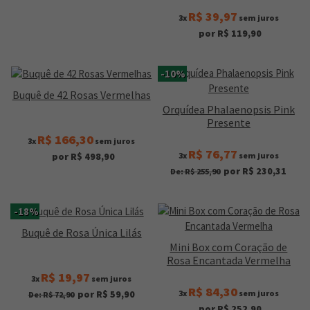
R$ 39,97
3x
sem juros
por R$ 119,90
-10%
Buquê de 42 Rosas Vermelhas
Orquídea Phalaenopsis Pink
Presente
R$ 166,30
3x
sem juros
R$ 76,77
3x
sem juros
por R$ 498,90
por R$ 230,31
De: R$ 255,90
-18%
Buquê de Rosa Única Lilás
Mini Box com Coração de
Rosa Encantada Vermelha
R$ 19,97
3x
sem juros
R$ 84,30
3x
sem juros
por R$ 59,90
De: R$ 72,90
por R$ 252,90