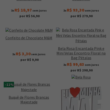
R$ 18,97
R$ 93,30
3x
sem juros
3x
sem juros
por R$ 56,90
por R$ 279,90
Confeito de Chocolate M&M
Bela Rosa Encantada Pink e
Mini Velas Encontro Floral na
R$ 3,30
3x
sem juros
Bag Pétalas
por R$ 9,90
R$ 99,63
3x
sem juros
por R$ 298,90
-11%
Buquê de Flores Brancas
Majestade