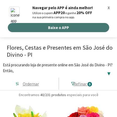
0
Navegar pelo APP é ainda melhor!
X
APP20
20% OFF
Utilize o cupom
e ganhe
Busca de produtos
na sua primeira compra no app.
Buscar por endereço de entrega
Baixe o APP
Flores, Cestas e Presentes em São José do
Divino - PI
Está procurando loja de presente online em São José do Divino - PI?
Então,
▼
Ordernar
Refinar
0
Encontramos
40/231
produtos
especiais para você