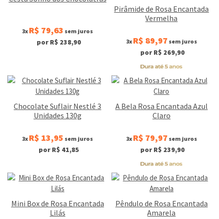
Pirâmide de Rosa Encantada
Vermelha
R$ 79,63
3x
sem juros
R$ 89,97
3x
sem juros
por R$ 238,90
por R$ 269,90
Chocolate Suflair Nestlé 3
A Bela Rosa Encantada Azul
Unidades 130g
Claro
R$ 13,95
R$ 79,97
3x
sem juros
3x
sem juros
por R$ 41,85
por R$ 239,90
Mini Box de Rosa Encantada
Pêndulo de Rosa Encantada
Lilás
Amarela