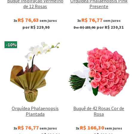
Buquê Inspiração Vermelho
Orquídea Phalaenopsis Pink
de 12 Rosas
Presente
R$ 76,63
R$ 76,77
3x
sem juros
3x
sem juros
por R$ 229,90
por R$ 230,31
De: R$ 255,90
-10%
Orquídea Phalaenopsis
Buquê de 42 Rosas Cor de
Plantada
Rosa
R$ 76,77
R$ 166,30
3x
sem juros
3x
sem juros