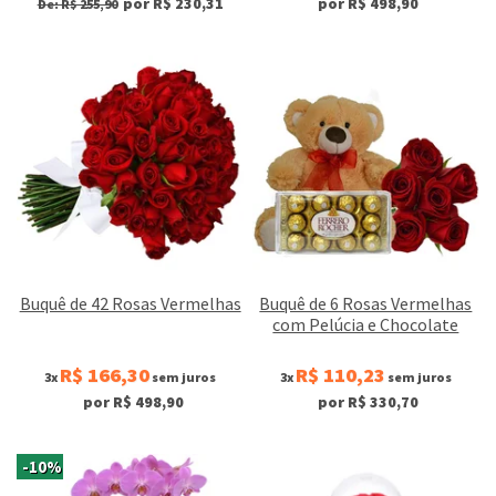
por R$ 230,31
por R$ 498,90
De: R$ 255,90
Buquê de 42 Rosas Vermelhas
Buquê de 6 Rosas Vermelhas
com Pelúcia e Chocolate
R$ 166,30
R$ 110,23
3x
sem juros
3x
sem juros
por R$ 498,90
por R$ 330,70
-10%