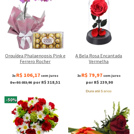
Orquídea Phalaenopsis Pink e
A Bela Rosa Encantada
Ferrero Rocher
Vermelha
R$ 106,17
R$ 79,97
3x
sem juros
3x
sem juros
por R$ 318,51
por R$ 239,90
De: R$ 353,90
-50%