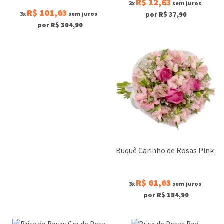
R$ 12,63
3x
sem juros
R$ 101,63
3x
sem juros
por R$ 37,90
por R$ 304,90
Buquê Carinho de Rosas Pink
R$ 61,63
3x
sem juros
por R$ 184,90