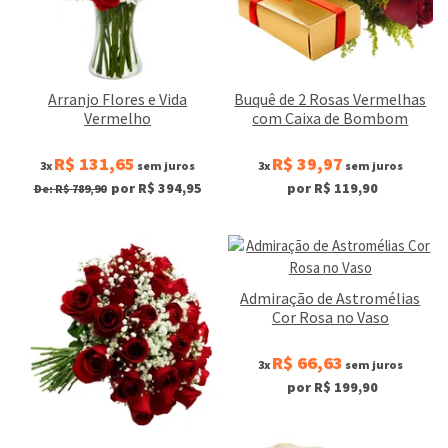
Arranjo Flores e Vida
Buquê de 2 Rosas Vermelhas
Vermelho
com Caixa de Bombom
R$ 131,65
R$ 39,97
3x
sem juros
3x
sem juros
por R$ 394,95
por R$ 119,90
De: R$ 789,90
Admiração de Astromélias
Cor Rosa no Vaso
R$ 66,63
3x
sem juros
por R$ 199,90