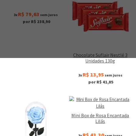
R$ 79,63
3x
sem juros
por R$ 238,90
Chocolate Suflair Nestlé 3
Unidades 130g
R$ 13,95
3x
sem juros
por R$ 41,85
Mini Box de Rosa Encantada
Lilás
R$ 43,30
3x
sem juros