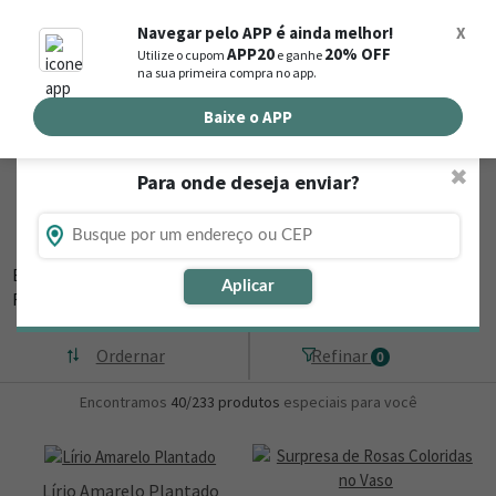
0
Navegar pelo APP é ainda melhor!
X
APP20
20% OFF
Utilize o cupom
e ganhe
Busca de produtos
na sua primeira compra no app.
Buscar por endereço de entrega
Baixe o APP
✖
Para onde deseja enviar?
Flores, Cestas e Presentes em Monte Das
Gameleiras - RN
Está procurando loja de presente online em Monte Das Gameleiras -
Aplicar
RN? Então, navegue
▼
Ordernar
Refinar
0
Encontramos
40/233
produtos
especiais para você
Lírio Amarelo Plantado