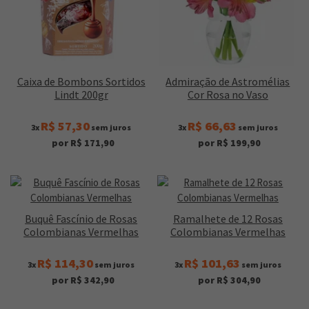
Caixa de Bombons Sortidos
Admiração de Astromélias
Lindt 200gr
Cor Rosa no Vaso
R$ 57,30
R$ 66,63
3x
sem juros
3x
sem juros
por R$ 171,90
por R$ 199,90
Buquê Fascínio de Rosas
Ramalhete de 12 Rosas
Colombianas Vermelhas
Colombianas Vermelhas
R$ 114,30
R$ 101,63
3x
sem juros
3x
sem juros
por R$ 342,90
por R$ 304,90