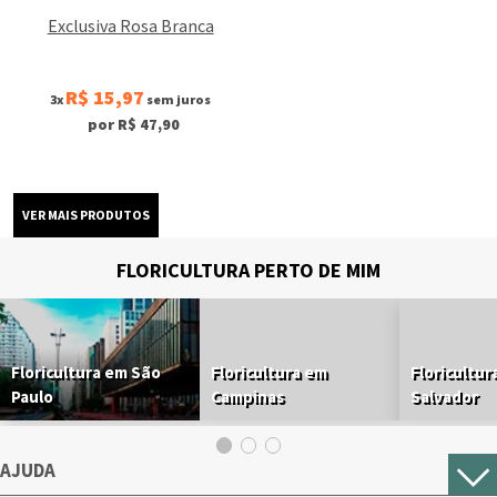
Exclusiva Rosa Branca
R$ 15,97
3x
sem juros
por R$ 47,90
FLORICULTURA PERTO DE MIM
Floricultura em São
Floricultura em
Floricultur
Paulo
Campinas
Salvador
AJUDA