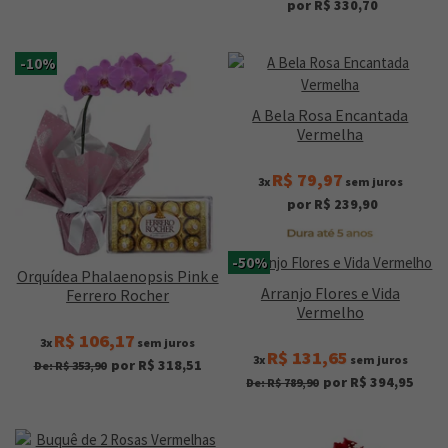
por R$ 330,70
-10%
A Bela Rosa Encantada
Vermelha
R$ 79,97
3x
sem juros
por R$ 239,90
-50%
Orquídea Phalaenopsis Pink e
Arranjo Flores e Vida
Ferrero Rocher
Vermelho
R$ 106,17
3x
sem juros
R$ 131,65
3x
sem juros
por R$ 318,51
De: R$ 353,90
por R$ 394,95
De: R$ 789,90