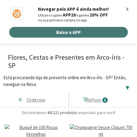
0
Navegar pelo APP é ainda melhor!
X
APP20
20% OFF
Utilize o cupom
e ganhe
Busca de produtos
na sua primeira compra no app.
Buscar por endereço de entrega
Baixe o APP
Flores, Cestas e Presentes em Arco-íris -
SP
Está procurando loja de presente online em Arco-íris - SP? Então,
navegue na Nova
▼
Ordernar
Refinar
0
Encontramos
40/221
produtos
especiais para você