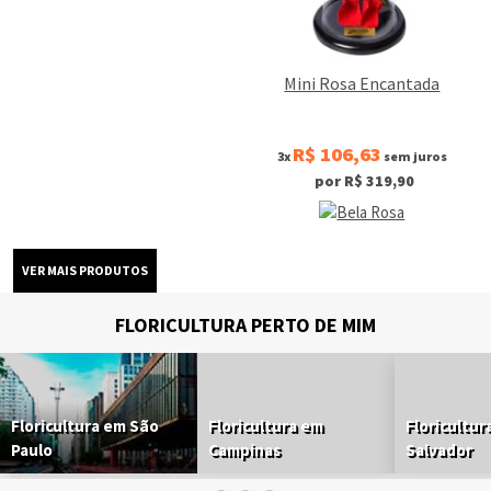
Mini Rosa Encantada
R$ 106,63
3x
sem juros
por R$ 319,90
FLORICULTURA PERTO DE MIM
Floricultura em São
Floricultura em
Floricultur
Paulo
Campinas
Salvador