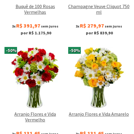
Buquê de 100 Rosas
Champagne Veuve Cliquot 750
Vermelhas
ml
R$ 391,97
R$ 279,97
3x
sem juros
3x
sem juros
por R$ 1.175,90
por R$ 839,90
-50%
-50%
Arranjo Flores e Vida
Arranjo Flores e Vida Amarelo
Vermelho
R$ 131,65
R$ 131,65
3x
sem juros
3x
sem juros