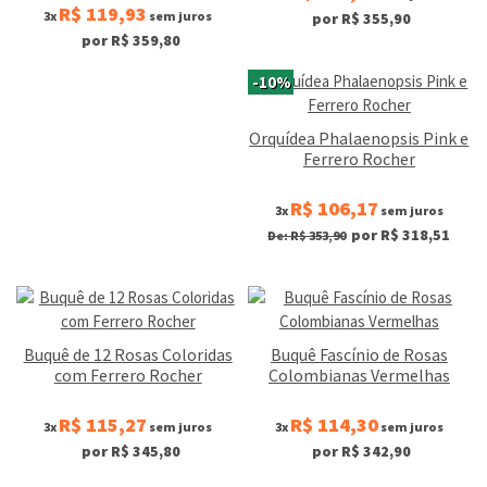
R$ 119,93
3x
sem juros
por R$ 355,90
por R$ 359,80
-10%
Orquídea Phalaenopsis Pink e
Ferrero Rocher
R$ 106,17
3x
sem juros
por R$ 318,51
De: R$ 353,90
Buquê de 12 Rosas Coloridas
Buquê Fascínio de Rosas
com Ferrero Rocher
Colombianas Vermelhas
R$ 115,27
R$ 114,30
3x
sem juros
3x
sem juros
por R$ 345,80
por R$ 342,90