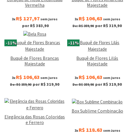
Vermelha
Majestade
R$ 127,97
R$ 106,63
3x
sem juros
3x
sem juros
por R$ 383,90
por R$ 319,90
De: R$ 359,90
-11%
-11%
Buquê de Flores Brancas
Buquê de Flores Lilás
Majestade
Majestade
R$ 106,63
R$ 106,63
3x
sem juros
3x
sem juros
por R$ 319,90
por R$ 319,90
De: R$ 359,90
De: R$ 359,90
Box Sublime Combinação
Elegância das Rosas Coloridas
e Ferrero
R$ 118,63
3x
sem juros