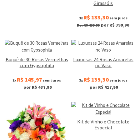
Girassóis
R$ 133,30
3x
sem juros
por R$ 399,90
De: R$ 439,90
Buquê de 30 Rosas Vermelhas
Luxuosas 24 Rosas Amarelas
com Gypsophila
no Vaso
R$ 145,97
R$ 139,30
3x
sem juros
3x
sem juros
por R$ 437,90
por R$ 417,90
Kit de Vinho e Chocolate
Especial