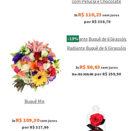
com Pelúcia e Chocolate
R$ 110,23
3x
sem juros
por R$ 330,70
-19%
Radiante Buquê de 6 Girassóis
R$ 86,63
3x
sem juros
por R$ 259,90
De: R$ 319,90
Buquê Mix
R$ 109,30
3x
sem juros
por R$ 327,90