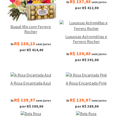
R$ 137,63
3x
sem juros
por R$ 412,90
Buquê Mix com Ferrero
Rocher
Luxuosas Astromélias e
Ferrero Rocher
R$ 138,13
3x
sem juros
por R$ 414,40
R$ 130,63
3x
sem juros
por R$ 391,90
A Rosa Encantada Azul
A Rosa Encantada Pink
R$ 129,97
R$ 129,97
3x
sem juros
3x
sem juros
por R$ 389,90
por R$ 389,90