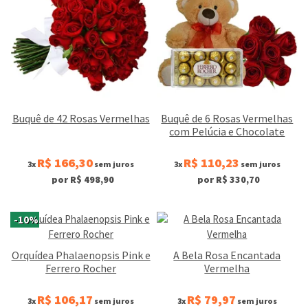
Buquê de 42 Rosas Vermelhas
Buquê de 6 Rosas Vermelhas
com Pelúcia e Chocolate
R$ 166,30
R$ 110,23
3x
sem juros
3x
sem juros
por R$ 498,90
por R$ 330,70
-10%
Orquídea Phalaenopsis Pink e
A Bela Rosa Encantada
Ferrero Rocher
Vermelha
R$ 106,17
R$ 79,97
3x
sem juros
3x
sem juros