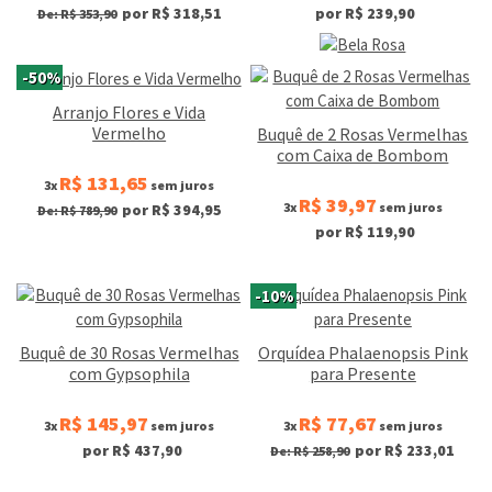
por R$ 318,51
por R$ 239,90
De: R$ 353,90
-50%
Arranjo Flores e Vida
Vermelho
Buquê de 2 Rosas Vermelhas
com Caixa de Bombom
R$ 131,65
3x
sem juros
R$ 39,97
3x
sem juros
por R$ 394,95
De: R$ 789,90
por R$ 119,90
-10%
Buquê de 30 Rosas Vermelhas
Orquídea Phalaenopsis Pink
com Gypsophila
para Presente
R$ 145,97
R$ 77,67
3x
sem juros
3x
sem juros
por R$ 437,90
por R$ 233,01
De: R$ 258,90