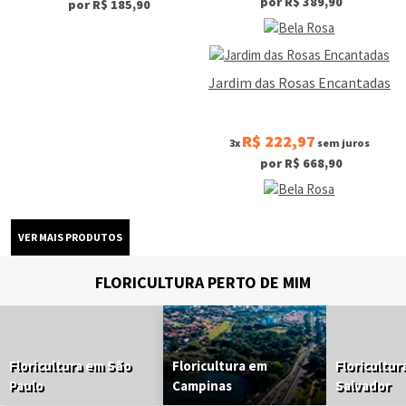
por R$ 389,90
por R$ 185,90
Jardim das Rosas Encantadas
R$ 222,97
3x
sem juros
por R$ 668,90
FLORICULTURA PERTO DE MIM
Floricultura em São
Floricultura em
Floricultur
Paulo
Campinas
Salvador