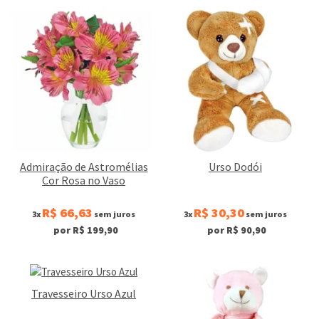
Admiração de Astromélias
Urso Dodói
Cor Rosa no Vaso
R$ 66,63
R$ 30,30
3x
sem juros
3x
sem juros
por R$ 199,90
por R$ 90,90
Travesseiro Urso Azul