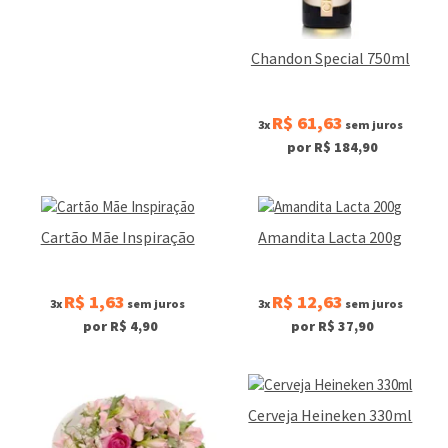
Chandon Special 750ml
R$ 61,63
3x
sem juros
por R$ 184,90
Cartão Mãe Inspiração
Amandita Lacta 200g
R$ 1,63
R$ 12,63
3x
sem juros
3x
sem juros
por R$ 4,90
por R$ 37,90
Cerveja Heineken 330ml