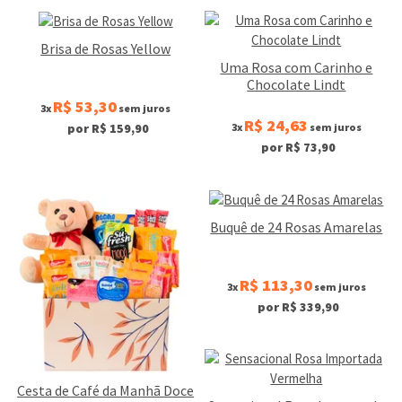
Brisa de Rosas Yellow
Uma Rosa com Carinho e
Chocolate Lindt
R$ 53,30
3x
sem juros
R$ 24,63
3x
sem juros
por R$ 159,90
por R$ 73,90
Buquê de 24 Rosas Amarelas
R$ 113,30
3x
sem juros
por R$ 339,90
Cesta de Café da Manhã Doce