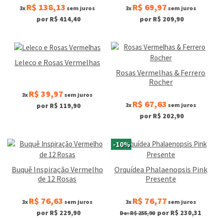
R$ 138,13
R$ 69,97
3x
sem juros
3x
sem juros
por R$ 414,40
por R$ 209,90
Leleco e Rosas Vermelhas
Rosas Vermelhas & Ferrero
Rocher
R$ 39,97
3x
sem juros
R$ 67,63
3x
sem juros
por R$ 119,90
por R$ 202,90
-10%
Buquê Inspiração Vermelho
Orquídea Phalaenopsis Pink
de 12 Rosas
Presente
R$ 76,63
R$ 76,77
3x
sem juros
3x
sem juros
por R$ 229,90
por R$ 230,31
De: R$ 255,90