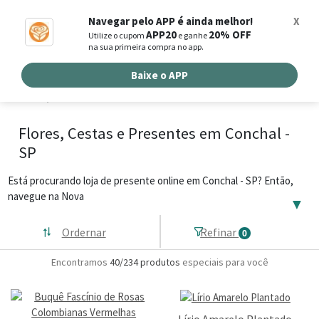
0
Navegar pelo APP é ainda melhor!
X
APP20
20% OFF
Utilize o cupom
e ganhe
Busca de produtos
na sua primeira compra no app.
Buscar por endereço de entrega
Baixe o APP
Flores, Cestas e Presentes em Conchal -
SP
Está procurando loja de presente online em Conchal - SP? Então,
navegue na Nova
▼
Ordernar
Refinar
0
Encontramos
40/234
produtos
especiais para você
Lírio Amarelo Plantado