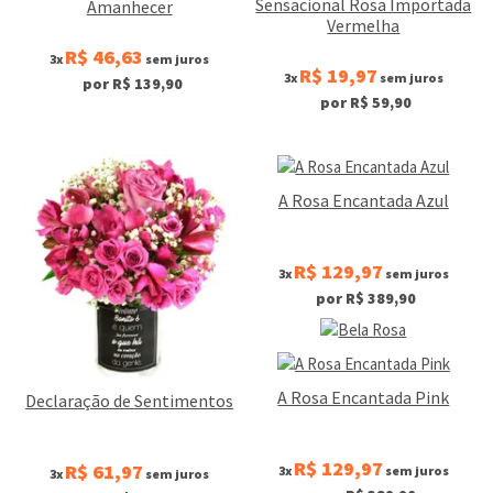
Sensacional Rosa Importada
Amanhecer
Vermelha
R$ 46,63
3x
sem juros
R$ 19,97
3x
sem juros
por R$ 139,90
por R$ 59,90
A Rosa Encantada Azul
R$ 129,97
3x
sem juros
por R$ 389,90
A Rosa Encantada Pink
Declaração de Sentimentos
R$ 129,97
R$ 61,97
3x
sem juros
3x
sem juros