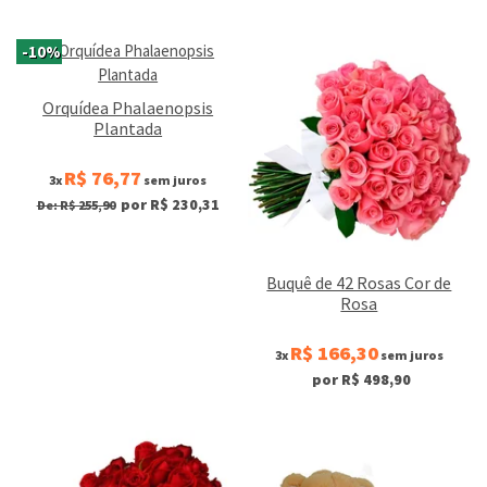
-10%
Orquídea Phalaenopsis
Plantada
R$ 76,77
3x
sem juros
por R$ 230,31
De: R$ 255,90
Buquê de 42 Rosas Cor de
Rosa
R$ 166,30
3x
sem juros
por R$ 498,90