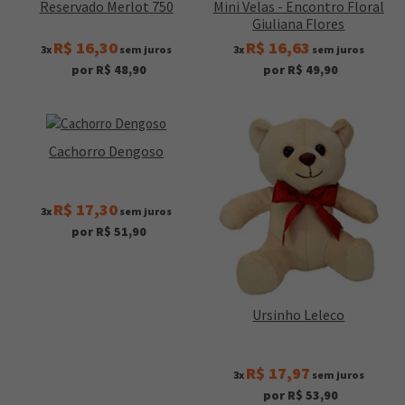
Reservado Merlot 750
Mini Velas - Encontro Floral
Giuliana Flores
R$ 16,30
R$ 16,63
3x
sem juros
3x
sem juros
por R$ 48,90
por R$ 49,90
Cachorro Dengoso
R$ 17,30
3x
sem juros
por R$ 51,90
Ursinho Leleco
R$ 17,97
3x
sem juros
por R$ 53,90