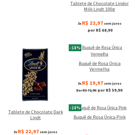
Tablete de Chocolate Lindor
Milk Lindt 100g
R$ 22,97
3x
sem juros
por R$ 68,90
-18%
Buquê de Rosa Única
Vermelha
R$ 19,97
3x
sem juros
por R$ 59,90
De: R$ 72,90
-18%
Tablete de Chocolate Dark
Buquê de Rosa Única Pink
Lindt
R$ 22,97
3x
sem juros