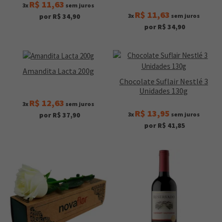
R$ 11,63
3x
sem juros
R$ 11,63
3x
sem juros
por R$ 34,90
por R$ 34,90
Amandita Lacta 200g
Chocolate Suflair Nestlé 3
Unidades 130g
R$ 12,63
3x
sem juros
R$ 13,95
3x
sem juros
por R$ 37,90
por R$ 41,85