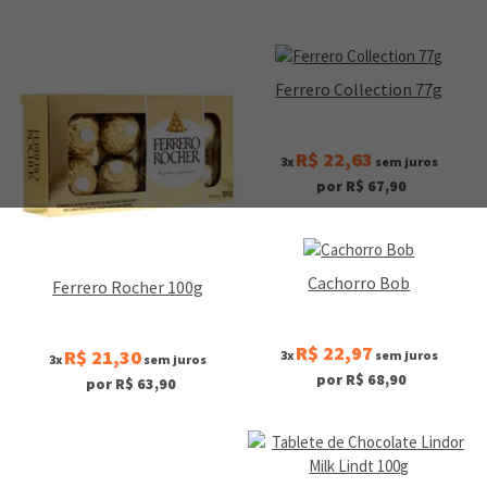
Ferrero Collection 77g
R$ 22,63
3x
sem juros
por R$ 67,90
Cachorro Bob
Ferrero Rocher 100g
R$ 22,97
R$ 21,30
3x
sem juros
3x
sem juros
por R$ 68,90
por R$ 63,90