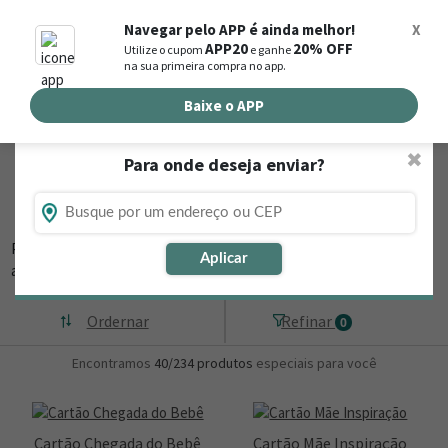
0
Navegar pelo APP é ainda melhor!
X
APP20
20% OFF
Utilize o cupom
e ganhe
Busca de produtos
na sua primeira compra no app.
Buscar por endereço de entrega
Baixe o APP
✖
Para onde deseja enviar?
Flores, Cestas e Presentes no Bairro do
Parque Edu Chaves - São Paulo - SP
Procura por uma floricultura no Parque Edu Chaves? Vem conferir
Aplicar
algumas opções de buquês,
▼
Ordernar
Refinar
0
Encontramos
40/234
produtos
especiais para você
Cartão Chegada do Bebê
Cartão Mãe Inspiração