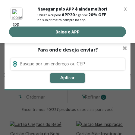
0
Navegar pelo APP é ainda melhor!
X
APP20
20% OFF
Utilize o cupom
e ganhe
Busca de produtos
na sua primeira compra no app.
Buscar por endereço de entrega
Baixe o APP
✖
Para onde deseja enviar?
Flores, Cestas e Presentes em Santo
Antônio da Alegria - SP
Está procurando loja de presente online em Santo Antônio da Alegria
Aplicar
- SP? Então,
▼
Ordernar
Refinar
0
Encontramos
40/227
produtos
especiais para você
Cartão Chegada do Bebê
Cartão Mãe Inspiração