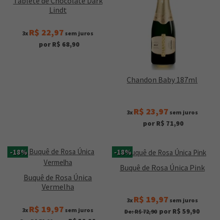
Tablete de Chocolate Dark
Lindt
R$ 22,97
3x
sem juros
por R$ 68,90
Chandon Baby 187ml
R$ 23,97
3x
sem juros
por R$ 71,90
-18%
-18%
Buquê de Rosa Única Pink
Buquê de Rosa Única
Vermelha
R$ 19,97
3x
sem juros
R$ 19,97
3x
sem juros
por R$ 59,90
De: R$ 72,90