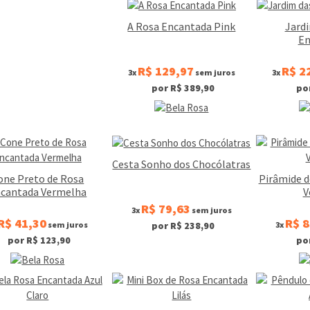
A Rosa Encantada Pink
Jard
En
R$ 129,97
R$ 2
3x
sem juros
3x
por R$ 389,90
po
Cesta Sonho dos Chocólatras
one Preto de Rosa
Pirâmide 
cantada Vermelha
V
R$ 79,63
3x
sem juros
R$ 41,30
R$ 8
sem juros
3x
por R$ 238,90
por R$ 123,90
po