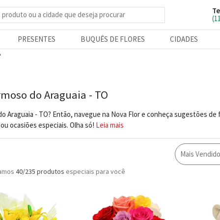
Te
e produtos
(1
PRESENTES
BUQUÊS DE FLORES
CIDADES
A
ormoso do Araguaia - TO
do Araguaia - TO? Então, navegue na Nova Flor e conheça sugestões de f
ou ocasiões especiais. Olha só!
Leia mais
Mais Vendid
ramos
40/235
produtos
especiais para você