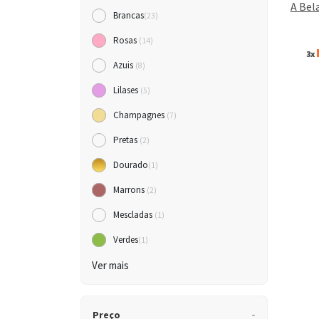
A Bel
Brancas
(23)
Rosas
(14)
3x
Azuis
(8)
Lilases
(5)
Champagnes
(7)
Pretas
(2)
Dourado
(1)
Marrons
(2)
Mescladas
(1)
Verdes
(1)
Ver mais
Preço