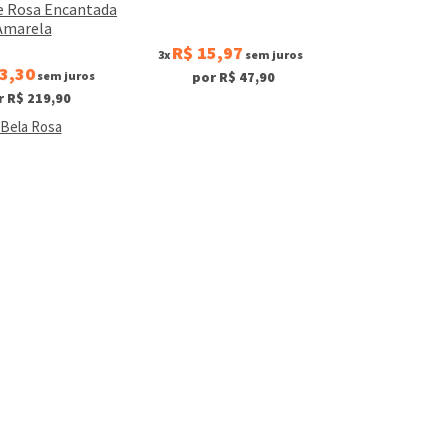
e Rosa Encantada
Amarela
R$ 15,97
3x
sem juros
3,30
sem juros
por R$ 47,90
r R$ 219,90