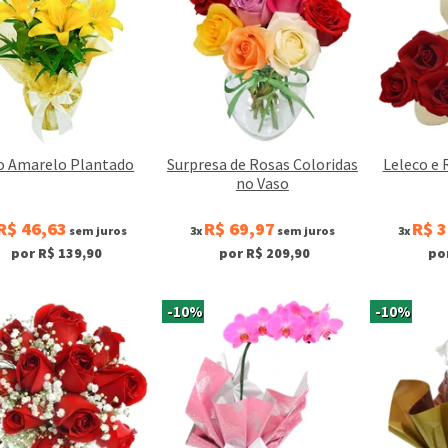
io Amarelo Plantado
Surpresa de Rosas Coloridas
Leleco e
no Vaso
R$ 46,63
R$ 69,97
R$ 3
sem juros
3x
sem juros
3x
por R$ 139,90
por R$ 209,90
po
-10%
-10%