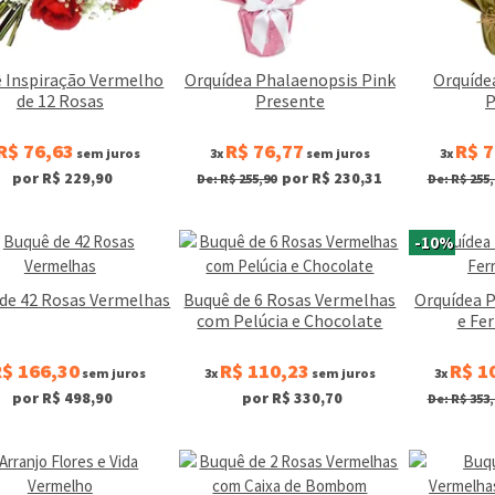
 Inspiração Vermelho
Orquídea Phalaenopsis Pink
Orquíde
de 12 Rosas
Presente
P
R$ 76,63
R$ 76,77
R$ 7
sem juros
3x
sem juros
3x
por R$ 229,90
por R$ 230,31
De: R$ 255,90
De: R$ 255,
-10%
de 42 Rosas Vermelhas
Buquê de 6 Rosas Vermelhas
Orquídea 
com Pelúcia e Chocolate
e Fe
$ 166,30
R$ 110,23
R$ 1
sem juros
3x
sem juros
3x
por R$ 498,90
por R$ 330,70
De: R$ 353,