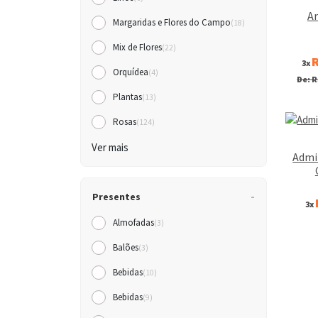
Ar
Margaridas e Flores do Campo
(18)
Mix de Flores
(22)
R
3x
Orquídea
(4)
De: R
Plantas
(13)
Rosas
(124)
Ver mais
Admi
Presentes
3x
Almofadas
(3)
Balões
(3)
Bebidas
(10)
Bebidas
(9)