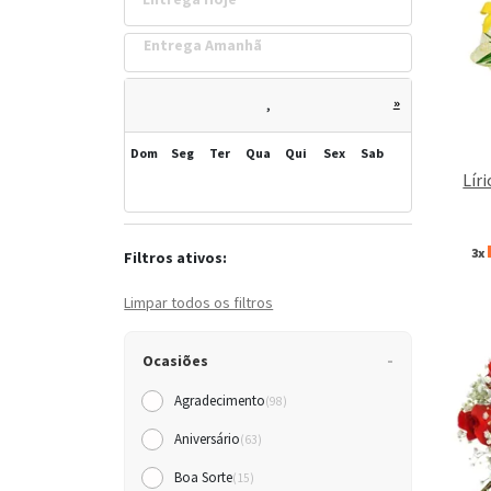
Entrega Amanh
»
,
Dom
Seg
Ter
Qua
Qui
Sex
Sab
Lír
3x
Filtros ativos:
Limpar todos os filtros
Ocasiões
Agradecimento
(98)
Aniversário
(63)
Boa Sorte
(15)