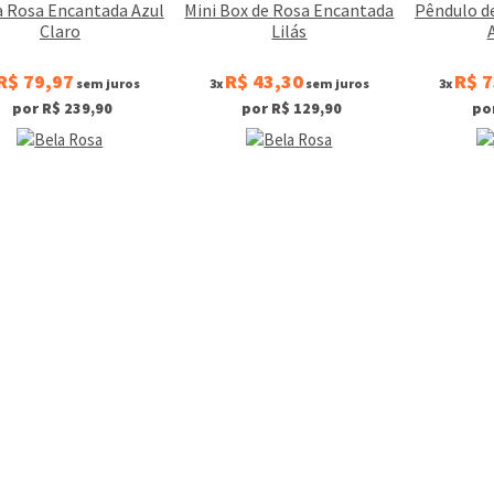
a Rosa Encantada Azul
Mini Box de Rosa Encantada
Pêndulo d
Claro
Lilás
R$ 79,97
R$ 43,30
R$ 7
sem juros
3x
sem juros
3x
por R$ 239,90
por R$ 129,90
po