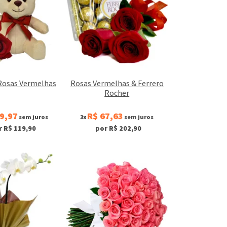
 Rosas Vermelhas
Rosas Vermelhas & Ferrero
Rocher
9,97
R$ 67,63
sem juros
3x
sem juros
r R$ 119,90
por R$ 202,90