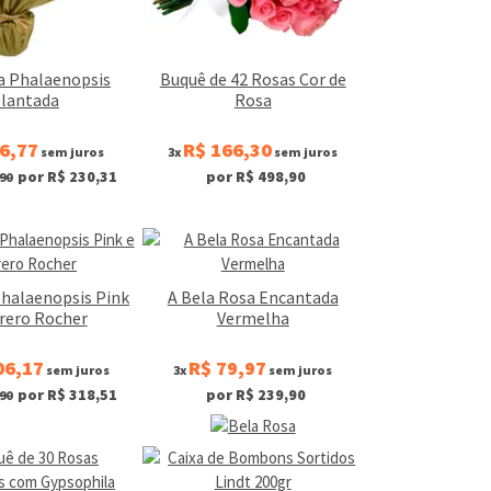
a Phalaenopsis
Buquê de 42 Rosas Cor de
lantada
Rosa
6,77
R$ 166,30
sem juros
3x
sem juros
por R$ 230,31
por R$ 498,90
90
Phalaenopsis Pink
A Bela Rosa Encantada
rrero Rocher
Vermelha
06,17
R$ 79,97
sem juros
3x
sem juros
por R$ 318,51
por R$ 239,90
90