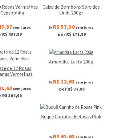
0 Rosas Vermelhas
Caixa de Bombons Sortidos
Gypsophila
Lindt 200gr
45,97
R$ 57,30
sem juros
3x
sem juros
r R$ 437,90
por R$ 171,90
Amandita Lacta 200g
te de 12 Rosas
anas Vermelhas
R$ 12,63
3x
sem juros
01,63
sem juros
por R$ 37,90
r R$ 304,90
Buquê Carinho de Rosas Pink
R$ 61,63
3x
sem juros