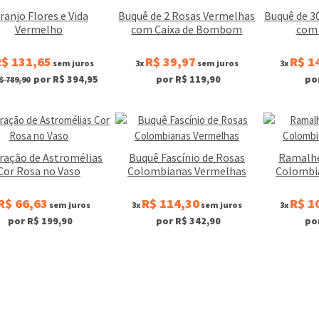
ranjo Flores e Vida
Buquê de 2 Rosas Vermelhas
Buquê de 3
Vermelho
com Caixa de Bombom
com 
$ 131,65
R$ 39,97
R$ 1
sem juros
3x
sem juros
3x
por R$ 394,95
por R$ 119,90
po
$ 789,90
ração de Astromélias
Buquê Fascínio de Rosas
Ramalhe
Cor Rosa no Vaso
Colombianas Vermelhas
Colombi
R$ 66,63
R$ 114,30
R$ 1
sem juros
3x
sem juros
3x
por R$ 199,90
por R$ 342,90
po