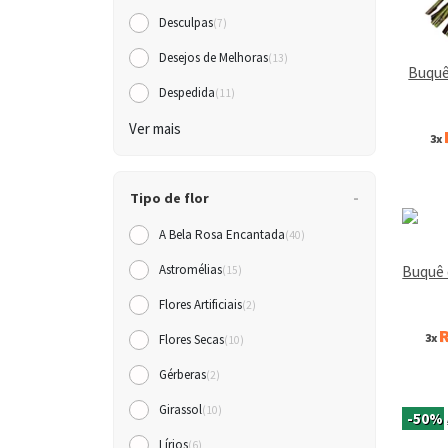
Desculpas
(7)
Desejos de Melhoras
(13)
Buquê
Despedida
(11)
Ver mais
3x
Tipo de flor
A Bela Rosa Encantada
(40)
Buquê 
Astromélias
(15)
Flores Artificiais
(2)
R
3x
Flores Secas
(10)
Gérberas
(2)
Girassol
(10)
-50%
Lírios
(6)