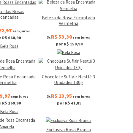
im das Rosas
cantadas
Beleza da Rosa Encantada
Vermelha
22,97
sem juros
R$ 53,30
3x
sem juros
r R$ 668,90
por R$ 159,90
de Rosa Encantada
Chocolate Suflair Nestlé 3
ermelha
Unidades 130g
9,97
R$ 13,95
sem juros
3x
sem juros
r R$ 269,90
por R$ 41,85
Exclusiva Rosa Branca