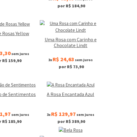
por R$ 184,90
e Rosas Yellow
Uma Rosa com Carinho e
Chocolate Lindt
3,30
sem juros
R$ 24,63
3x
sem juros
r R$ 159,90
por R$ 73,90
o de Sentimentos
A Rosa Encantada Azul
1,97
R$ 129,97
sem juros
3x
sem juros
r R$ 185,90
por R$ 389,90