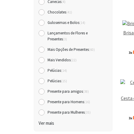
Canecas
(4)
Chocolates
(41)
Guloseimas e Bolos
(14)
Brisa
Lançamentos de Flores e
Presentes
(3)
Mais Opções de Presentes
(60)
3x
Mais Vendidos
(22)
Pelúcias
(14)
Pelúcias
(15)
Presente para amigos
(38)
Cesta 
Presente para Homens
(16)
Presente para Mulheres
(35)
3x
Ver mais