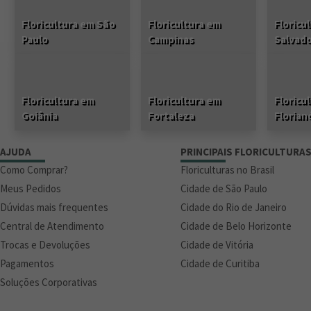
Floricultura em São
Floricultura em
Floricu
Paulo
Campinas
Salvad
Floricultura em
Floricultura em
Floricu
Goiânia
Fortaleza
Florian
AJUDA
PRINCIPAIS FLORICULTURA
Como Comprar?
Floriculturas no Brasil
Meus Pedidos
Cidade de São Paulo
Dúvidas mais frequentes
Cidade do Rio de Janeiro
Central de Atendimento
Cidade de Belo Horizonte
Trocas e Devoluções
Cidade de Vitória
Pagamentos
Cidade de Curitiba
Soluções Corporativas