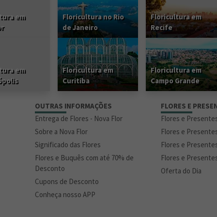
ltura em
Floricultura no Rio
Floricultura em
or
de Janeiro
Recife
ltura em
Floricultura em
Floricultura em
ópolis
Curitiba
Campo Grande
S
OUTRAS INFORMAÇÕES
FLORES E PRESE
Entrega de Flores - Nova Flor
Flores e Presente
Sobre a Nova Flor
Flores e Presente
Significado das Flores
Flores e Presente
Flores e Buquês com até 70% de
Flores e Presente
Desconto
Oferta do Dia
Cupons de Desconto
Conheça nosso APP