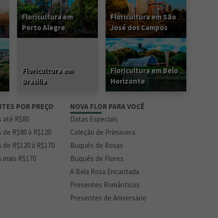
Floricultura em
Floricultura em São
Porto Alegre
José dos Campos
Floricultura em
Floricultura em Belo
Brasília
Horizonte
NTES POR PREÇO
NOVA FLOR PARA VOCÊ
s até R$80
Datas Especiais
s de R$80 à R$120
Coleção de Primavera
s de R$120 à R$170
Buquês de Rosas
s mais R$170
Buquês de Flores
A Bela Rosa Encantada
Presentes Românticos
Presentes de Aniversário