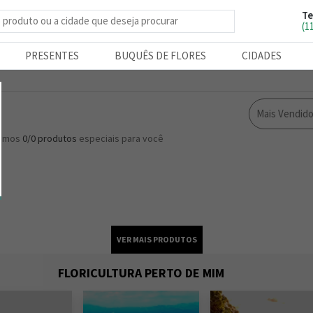
Te
e produtos
(1
PRESENTES
BUQUÊS DE FLORES
CIDADES
Mais Vendid
ramos
0/0
produtos
especiais para você
FLORICULTURA PERTO DE MIM