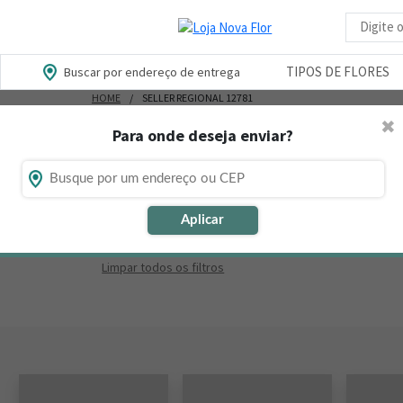
Busca d
TIPOS DE FLORES
Buscar por endereço de entrega
HOME
SELLER REGIONAL 12781
✖
Para onde deseja enviar?
Onde será a entrega?
Encont
Aplicar
Filtros ativos:
Limpar todos os filtros