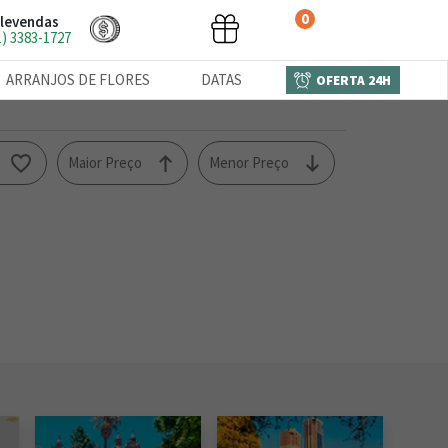
0
levendas
1) 3383-1727
ARRANJOS DE FLORES
DATAS
OFERTA 24H
o
Maior Preço
Menor Preço