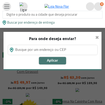
0
Busca de produtos
Buscar por endereço de entrega
Ordernar
Refinar
0
✖
Para onde deseja enviar?
Encontramos
10/10
produtos
especiais para você
-6%
-10%
Aplicar
Buquê Amor Em Girassóis
Apaixonante Buquê De Rosa
Com Girassol
R$ 63,30
3x
sem juros
R$ 49,97
3x
sem juros
por R$ 189,90
De: R$ 209,90
por R$ 149,90
De: R$ 159,90
-3%
-8%