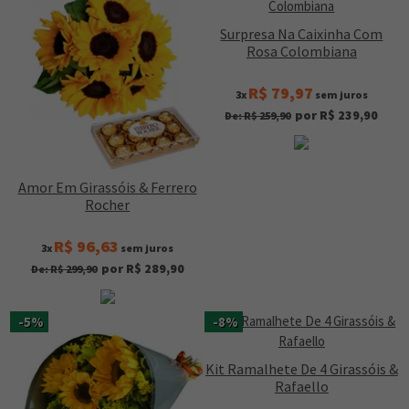
Surpresa Na Caixinha Com
Rosa Colombiana
R$ 79,97
3x
sem juros
por R$ 239,90
De: R$ 259,90
Amor Em Girassóis & Ferrero
Rocher
R$ 96,63
3x
sem juros
por R$ 289,90
De: R$ 299,90
-5%
-8%
Kit Ramalhete De 4 Girassóis &
Rafaello