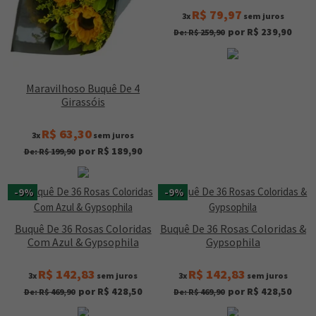
R$ 79,97
3x
sem juros
por R$ 239,90
De: R$ 259,90
Maravilhoso Buquê De 4
Girassóis
R$ 63,30
3x
sem juros
por R$ 189,90
De: R$ 199,90
-9%
-9%
Buquê De 36 Rosas Coloridas
Buquê De 36 Rosas Coloridas &
Com Azul & Gypsophila
Gypsophila
R$ 142,83
R$ 142,83
3x
sem juros
3x
sem juros
por R$ 428,50
por R$ 428,50
De: R$ 469,90
De: R$ 469,90