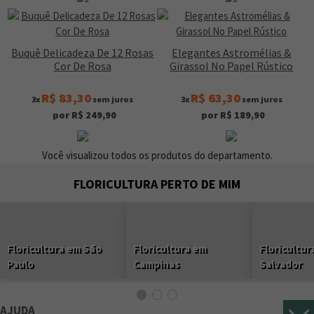
Buquê Delicadeza De 12 Rosas
Elegantes Astromélias &
Cor De Rosa
Girassol No Papel Rústico
R$ 83,30
R$ 63,30
3x
sem juros
3x
sem juros
por R$ 249,90
por R$ 189,90
Você visualizou todos os produtos do departamento.
FLORICULTURA PERTO DE MIM
Floricultura em São
Floricultura em
Floricultur
Paulo
Campinas
Salvador
AJUDA