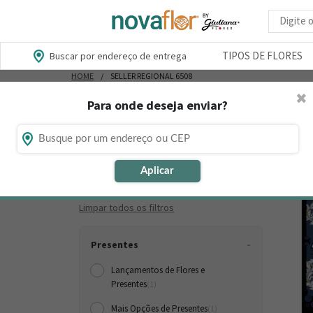
Busca d
TIPOS DE FLORES
Buscar por endereço de entrega
HOME
SELLER REGIONAL 6508
✖
Para onde deseja enviar?
Onde será a entrega?
Encont
Aplicar
-10%
Filtros ativos:
Limpar todos os filtros
Presentes
Lançamentos de Flores e
Presentes
(1)
Mais Opções de Presentes
(1)