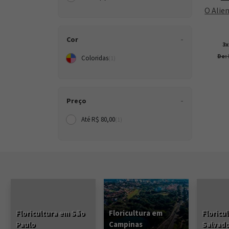
O Alien
Cor
3
De: 
Coloridas
(1)
Preço
Até R$ 80,00
(1)
Floricultura em São
Floricultura em
Floricu
Paulo
Campinas
Salvad