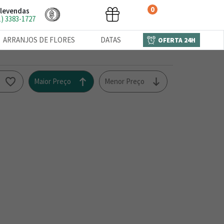
0
levendas
1) 3383-1727
ARRANJOS DE FLORES
DATAS
OFERTA 24H
o
Maior Preço
Menor Preço