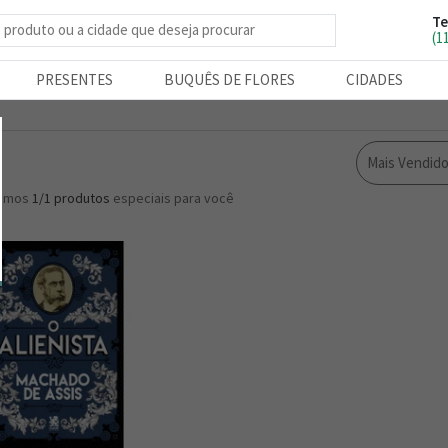
Te
e produtos
(1
PRESENTES
BUQUÊS DE FLORES
CIDADES
Mais Vendid
ramos
1/1
produtos
especiais para você