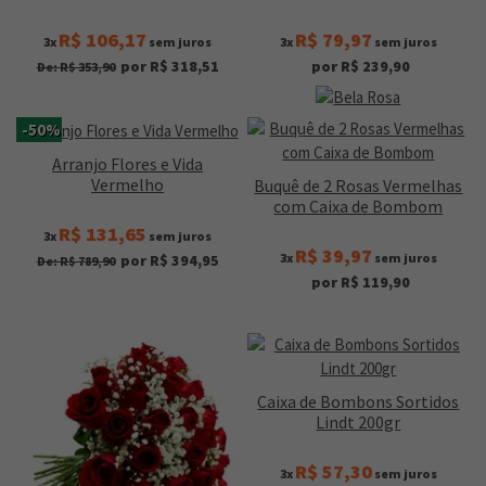
R$ 106,17
R$ 79,97
3x
sem juros
3x
sem juros
por R$ 318,51
por R$ 239,90
De: R$ 353,90
-50%
Arranjo Flores e Vida
Vermelho
Buquê de 2 Rosas Vermelhas
com Caixa de Bombom
R$ 131,65
3x
sem juros
R$ 39,97
3x
sem juros
por R$ 394,95
De: R$ 789,90
por R$ 119,90
Caixa de Bombons Sortidos
Lindt 200gr
R$ 57,30
3x
sem juros