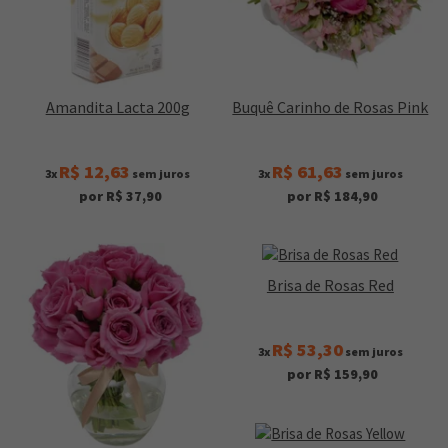
Amandita Lacta 200g
Buquê Carinho de Rosas Pink
R$ 12,63
R$ 61,63
3x
sem juros
3x
sem juros
por R$ 37,90
por R$ 184,90
Brisa de Rosas Red
R$ 53,30
3x
sem juros
por R$ 159,90