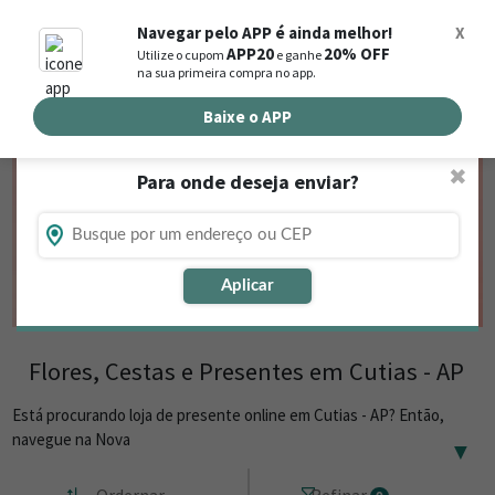
0
Navegar pelo APP é ainda melhor!
X
APP20
20% OFF
Utilize o cupom
e ganhe
Busca de produtos
na sua primeira compra no app.
Buscar por endereço de entrega
Baixe o APP
✖
Para onde deseja enviar?
Aplicar
Flores, Cestas e Presentes em Cutias - AP
Está procurando loja de presente online em Cutias - AP? Então,
navegue na Nova
▼
Ordernar
Refinar