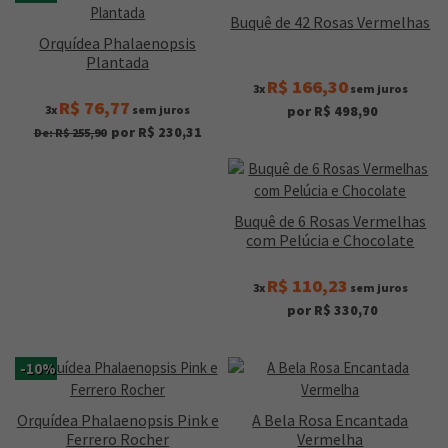
Buquê de 42 Rosas Vermelhas
Orquídea Phalaenopsis
Plantada
R$ 166,30
3x
sem juros
R$ 76,77
3x
sem juros
por R$ 498,90
por R$ 230,31
De: R$ 255,90
Buquê de 6 Rosas Vermelhas
com Pelúcia e Chocolate
R$ 110,23
3x
sem juros
por R$ 330,70
-10%
Orquídea Phalaenopsis Pink e
A Bela Rosa Encantada
Ferrero Rocher
Vermelha