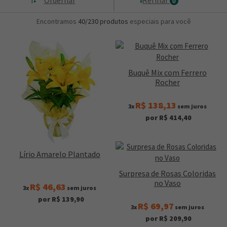
0
Encontramos
40/230
produtos
especiais para você
Buquê Mix com Ferrero
Rocher
R$ 138,13
3x
sem juros
por R$ 414,40
Lírio Amarelo Plantado
Surpresa de Rosas Coloridas
no Vaso
R$ 46,63
3x
sem juros
por R$ 139,90
R$ 69,97
3x
sem juros
por R$ 209,90