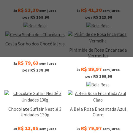
R$ 53,30
R$ 41,30
3x
sem juros
3x
sem juros
por R$ 159,90
por R$ 123,90
Cesta Sonho dos Chocólatras
Pirâmide de Rosa Encantada
Vermelha
R$ 79,63
3x
sem juros
R$ 89,97
3x
sem juros
por R$ 238,90
por R$ 269,90
Chocolate Suflair Nestlé 3
A Bela Rosa Encantada Azul
Unidades 130g
Claro
R$ 13,95
R$ 79,97
3x
sem juros
3x
sem juros