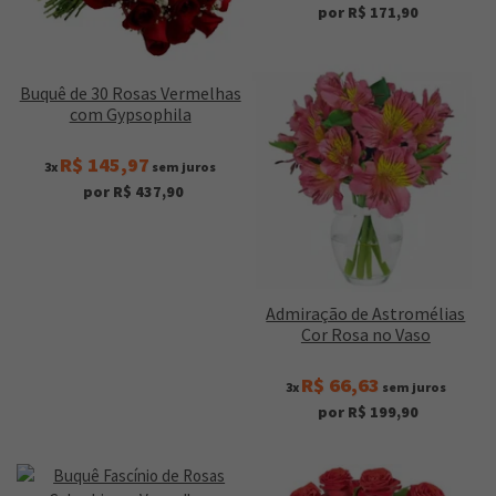
por R$ 171,90
Buquê de 30 Rosas Vermelhas
com Gypsophila
R$ 145,97
3x
sem juros
por R$ 437,90
Admiração de Astromélias
Cor Rosa no Vaso
R$ 66,63
3x
sem juros
por R$ 199,90