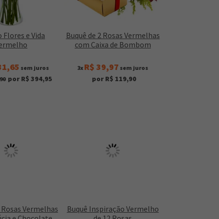
 Flores e Vida
Buquê de 2 Rosas Vermelhas
ermelho
com Caixa de Bombom
31,65
R$ 39,97
sem juros
3x
sem juros
por R$ 394,95
por R$ 119,90
90
6 Rosas Vermelhas
Buquê Inspiração Vermelho
cia e Chocolate
de 12 Rosas