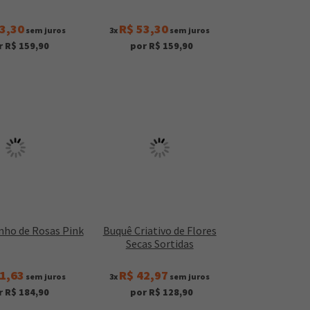
3,30
R$ 53,30
sem juros
3x
sem juros
r R$ 159,90
por R$ 159,90
nho de Rosas Pink
Buquê Criativo de Flores
Secas Sortidas
1,63
R$ 42,97
sem juros
3x
sem juros
r R$ 184,90
por R$ 128,90