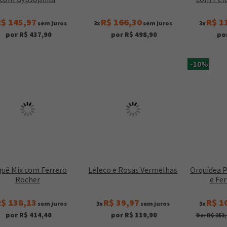
$ 145,97
R$ 166,30
R$ 1
sem juros
3x
sem juros
3x
por R$ 437,90
por R$ 498,90
po
-10%
uê Mix com Ferrero
Leleco e Rosas Vermelhas
Orquídea 
Rocher
e Fe
$ 138,13
R$ 39,97
R$ 1
sem juros
3x
sem juros
3x
por R$ 414,40
por R$ 119,90
De: R$ 353,