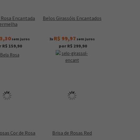
a Rosa Encantada
Belos Girassóis Encantados
ermelha
3,30
R$ 99,97
sem juros
3x
sem juros
r R$ 159,90
por R$ 299,90
Rosas Cor de Rosa
Brisa de Rosas Red