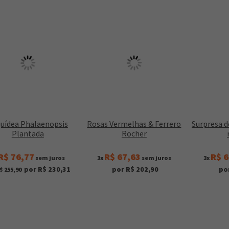
uídea Phalaenopsis
Rosas Vermelhas & Ferrero
Surpresa d
Plantada
Rocher
R$ 76,77
R$ 67,63
R$ 6
sem juros
3x
sem juros
3x
por R$ 230,31
por R$ 202,90
po
$ 255,90