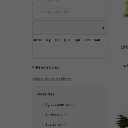
Entrega Amanh
»
,
Dom
Seg
Ter
Qua
Qui
Sex
Sab
Lír
3x
Filtros ativos:
Limpar todos os filtros
Ocasiões
Agradecimento
(91)
Aniversário
(58)
Boa Sorte
(15)