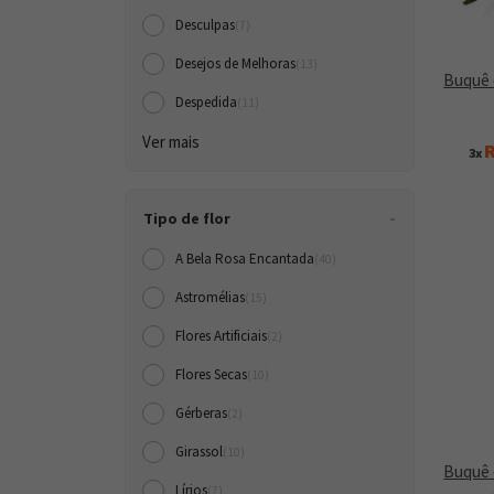
Desculpas
(7)
Desejos de Melhoras
(13)
Buquê 
Despedida
(11)
Ver mais
R
3x
Tipo de flor
A Bela Rosa Encantada
(40)
Astromélias
(15)
Flores Artificiais
(2)
Flores Secas
(10)
Gérberas
(2)
Girassol
(10)
Buquê 
Lírios
(7)