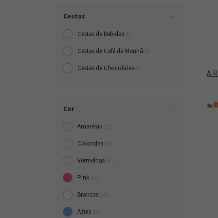
Cestas
Cestas de Bebidas
(1)
Cestas de Café da Manh
(2)
Cestas de Chocolates
(9)
A R
R
3x
Cor
Amarelas
(29)
Coloridas
(68)
Vermelhas
(57)
Pink
(14)
Brancas
(23)
Azuis
(8)