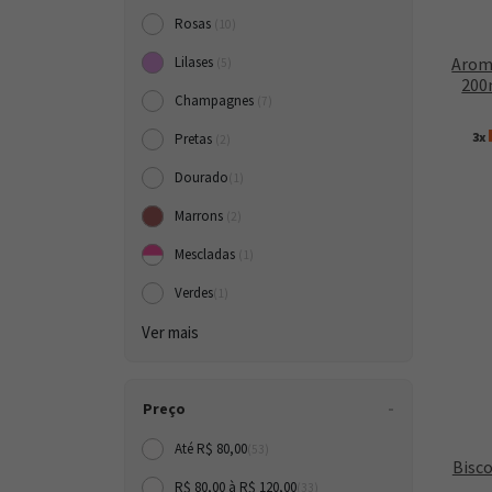
Rosas
(10)
Arom
Lilases
(5)
200
Champagnes
(7)
3x
Pretas
(2)
Dourado
(1)
Marrons
(2)
Mescladas
(1)
Verdes
(1)
Ver mais
Preço
Até R$ 80,00
(53)
Bisc
R$ 80,00 à R$ 120,00
(33)