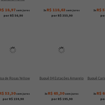
R$ 18,97
R$ 118,63
R$ 5
sem juros
3x
sem juros
3x
por R$ 56,90
por R$ 355,90
po
isa de Rosas Yellow
Buquê 04 Estações Amarelo
Buquê Cari
R$ 53,30
R$ 65,30
R$ 6
sem juros
3x
sem juros
3x
por R$ 159,90
por R$ 195,90
po