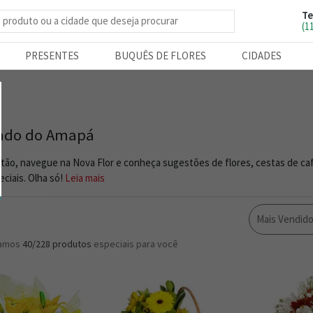
Te
e produtos
(1
PRESENTES
BUQUÊS DE FLORES
CIDADES
Estado do Amap
ntão, navegue na Nova Flor e conheça sugestões de flores, cestas de ca
ciais. Olha só!
Leia mais
Mais Vendid
ramos
40/228
produtos
especiais para você