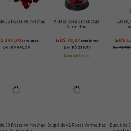
de 36 Rosas Vermelhas
A Bela Rosa Encantada
Arranjo
Vermelha
V
$ 147,30
R$ 79,97
R$ 1
sem juros
3x
sem juros
3x
por R$ 441,90
por R$ 239,90
De: R$ 789,
de 30 Rosas Vermelhas
Buquê de 42 Rosas Vermelhas
Buquê de 
com Gypsophila
com Pelú