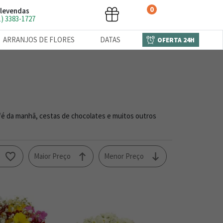
0
levendas
1) 3383-1727
ARRANJOS DE FLORES
DATAS
OFERTA 24H
fé da manhã, cestas de chocolates e muitos outros
o
Maior Preço
Menor Preço