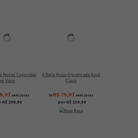
e Rosas Coloridas
A Bela Rosa Encantada Azul
no Vaso
Claro
9,97
R$ 79,97
sem juros
3x
sem juros
r R$ 209,90
por R$ 239,90