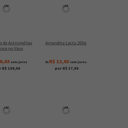
o de Astromélias
Amandita Lacta 200g
Rosa no Vaso
6,63
R$ 12,63
sem juros
3x
sem juros
r R$ 199,90
por R$ 37,90