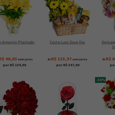
io Amarelo Plantado
Cesta Luxo Doce Dia
Delicad
S
R$ 46,63
R$ 115,97
R$ 6
sem juros
3x
sem juros
3x
por R$ 139,90
por R$ 347,90
po
-50%