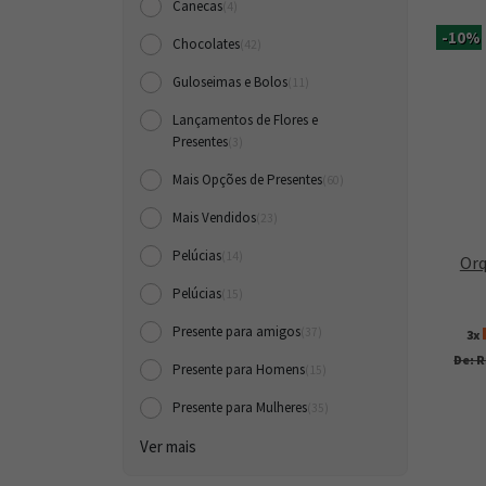
Canecas
(4)
-10%
Chocolates
(42)
Guloseimas e Bolos
(11)
Lançamentos de Flores e
Presentes
(3)
Mais Opções de Presentes
(60)
Mais Vendidos
(23)
Pelúcias
(14)
Orq
Pelúcias
(15)
Presente para amigos
(37)
3x
De: R
Presente para Homens
(15)
Presente para Mulheres
(35)
Ver mais