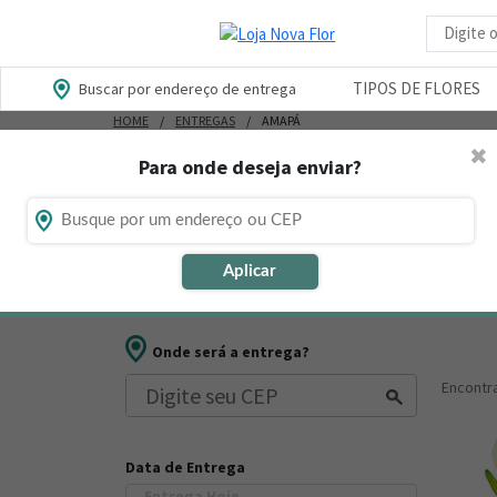
Busca d
TIPOS DE FLORES
Buscar por endereço de entrega
HOME
ENTREGAS
AMAPÁ
✖
Para onde deseja enviar?
Flores, Cestas e Presentes no 
Está procurando loja de presente online no Amapá? E
Aplicar
presentes para datas comemorativas ou ocasiões espe
Onde será a entrega?
Encont
Data de Entrega
Entrega Hoje