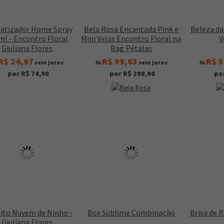
atizador Home Spray
Bela Rosa Encantada Pink e
Beleza d
ml - Encontro Floral
Mini Velas Encontro Floral na
V
Giuliana Flores
Bag Pétalas
R$ 24,97
R$ 99,63
R$ 5
sem juros
3x
sem juros
3x
por R$ 74,90
por R$ 298,90
po
oito Nuvem de Ninho -
Box Sublime Combinação
Brisa de 
Giuliana Flores