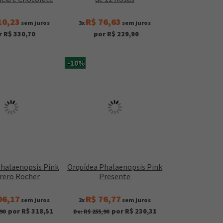
10,23
R$ 76,63
sem juros
3x
sem juros
r R$ 330,70
por R$ 229,90
-10%
Phalaenopsis Pink
Orquídea Phalaenopsis Pink
rrero Rocher
Presente
06,17
R$ 76,77
sem juros
3x
sem juros
por R$ 318,51
por R$ 230,31
90
De: R$ 255,90