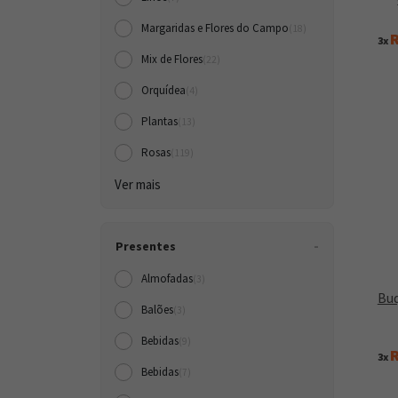
Margaridas e Flores do Campo
(18)
R
3x
Mix de Flores
(22)
Orquídea
(4)
Plantas
(13)
Rosas
(119)
Ver mais
Presentes
Almofadas
(3)
Buq
Balões
(3)
Bebidas
(9)
R
3x
Bebidas
(7)