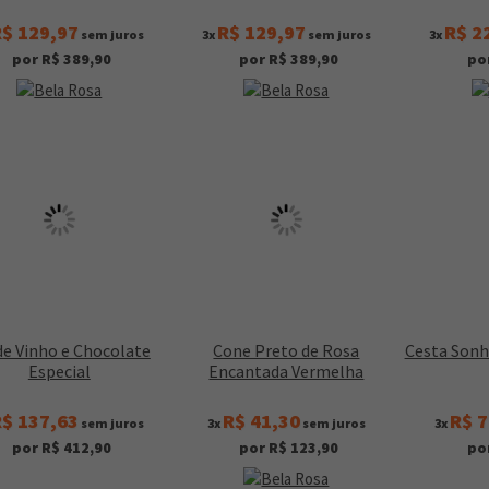
$ 129,97
R$ 129,97
R$ 2
sem juros
3x
sem juros
3x
por R$ 389,90
por R$ 389,90
po
de Vinho e Chocolate
Cone Preto de Rosa
Cesta Sonh
Especial
Encantada Vermelha
$ 137,63
R$ 41,30
R$ 7
sem juros
3x
sem juros
3x
por R$ 412,90
por R$ 123,90
po