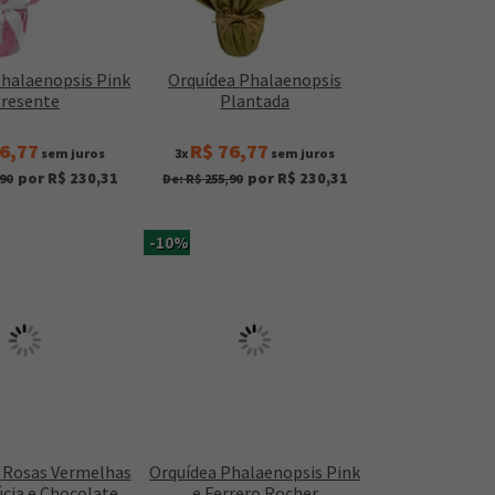
Phalaenopsis Pink
Orquídea Phalaenopsis
resente
Plantada
6,77
R$ 76,77
sem juros
3x
sem juros
por R$ 230,31
por R$ 230,31
90
De: R$ 255,90
-10%
6 Rosas Vermelhas
Orquídea Phalaenopsis Pink
cia e Chocolate
e Ferrero Rocher