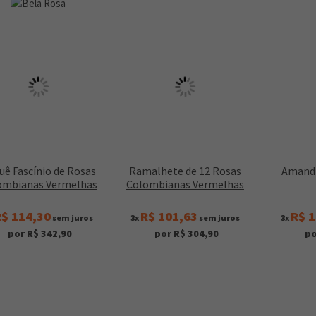
uê Fascínio de Rosas
Ramalhete de 12 Rosas
Amandi
ombianas Vermelhas
Colombianas Vermelhas
$ 114,30
R$ 101,63
R$ 1
sem juros
3x
sem juros
3x
por R$ 342,90
por R$ 304,90
po