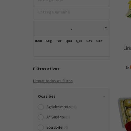
Entrega Amanh
»
,
Dom
Seg
Ter
Qua
Qui
Sex
Sab
Lír
3x
Filtros ativos:
Limpar todos os filtros
Ocasiões
Agradecimento
(96)
Aniversário
(63)
Boa Sorte
(14)