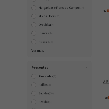
Margaridas e Flores do Campo
(17)
R
3x
Mix de Flores
(21)
Orquídea
(4)
Plantas
(14)
Rosas
(123)
Ver mais
Presentes
Almofadas
(3)
A B
Balões
(3)
Bebidas
(10)
3x
Bebidas
(9)