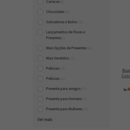
Canecas
(4)
Chocolates
(42)
Guloseimas e Bolos
(12)
Lançamentos de Flores e
Presentes
(5)
Mais Opções de Presentes
(60)
Mais Vendidos
(23)
Pelúcias
(14)
Buq
Col
Pelúcias
(15)
R
Presente para amigos
(37)
3x
Presente para Homens
(17)
Presente para Mulheres
(35)
Ver mais