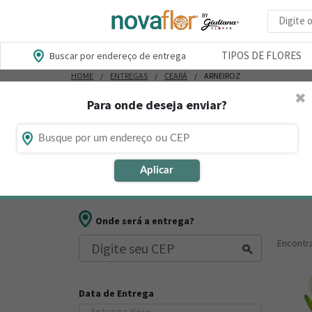
Busca d
TIPOS DE FLORES
Buscar por endereço de entrega
HOME
ENTREGAS
CEARÁ
ARNEIROZ
✖
Para onde deseja enviar?
Flores, Cestas e Presentes em Arn
Está procurando loja de presente online em Arneiroz 
Aplicar
outros presentes para datas comemorativas ou ocasiõ
Onde será a entrega?
Encont
Data de Entrega
Entrega Hoje