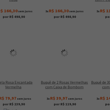
$ 166,30
R$ 166,30
R$ 1
sem juros
3x
sem juros
3x
por R$ 498,90
por R$ 498,90
po
ela Rosa Encantada
Buquê de 2 Rosas Vermelhas
Buquê de 3
Vermelha
com Caixa de Bombom
com 
R$ 79,97
R$ 39,97
R$ 1
sem juros
3x
sem juros
3x
por R$ 239,90
por R$ 119,90
po