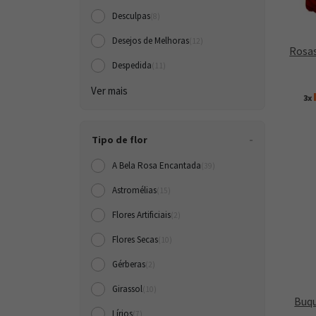
Desculpas
(8)
Desejos de Melhoras
(12)
Rosas
Despedida
(11)
Ver mais
3x
Tipo de flor
A Bela Rosa Encantada
(39)
Astromélias
(15)
Flores Artificiais
(2)
Flores Secas
(10)
Gérberas
(2)
Girassol
(10)
Buqu
Lírios
(7)