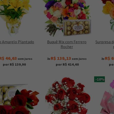
io Amarelo Plantado
Buquê Mix com Ferrero
Surpresa d
Rocher
R$ 46,63
R$ 138,13
R$ 6
sem juros
3x
sem juros
3x
por R$ 139,90
por R$ 414,40
po
-10%