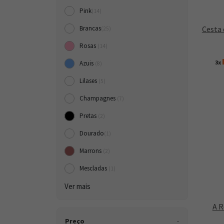
Pink
(14)
Cesta 
Brancas
(25)
Rosas
(14)
3x
Azuis
(8)
Lilases
(5)
Champagnes
(7)
Pretas
(2)
Dourado
(1)
Marrons
(2)
Mescladas
(1)
Ver mais
A R
Preço