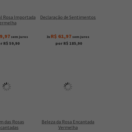
l Rosa Importada
Declaração de Sentimentos
ermelha
9,97
R$ 61,97
sem juros
3x
sem juros
r R$ 59,90
por R$ 185,90
im das Rosas
Beleza da Rosa Encantada
cantadas
Vermelha