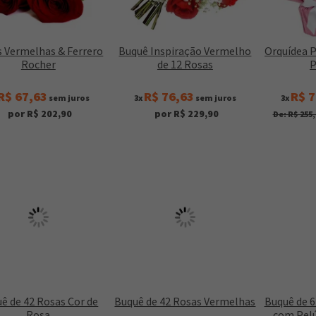
 Vermelhas & Ferrero
Buquê Inspiração Vermelho
Orquídea 
Rocher
de 12 Rosas
P
R$ 67,63
R$ 76,63
R$ 7
sem juros
3x
sem juros
3x
por R$ 202,90
por R$ 229,90
De: R$ 255,
ê de 42 Rosas Cor de
Buquê de 42 Rosas Vermelhas
Buquê de 
Rosa
com Pelú