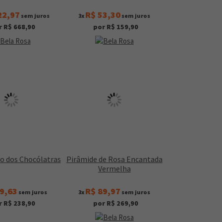
22,97
R$ 53,30
sem juros
3x
sem juros
r R$ 668,90
por R$ 159,90
o dos Chocólatras
Pirâmide de Rosa Encantada
Vermelha
9,63
R$ 89,97
sem juros
3x
sem juros
r R$ 238,90
por R$ 269,90