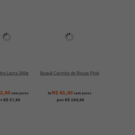
ta Lacta 200g
Buquê Carinho de Rosas Pink
2,63
R$ 61,63
sem juros
3x
sem juros
r R$ 37,90
por R$ 184,90