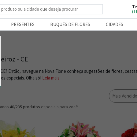
Te
e produtos
(1
PRESENTES
BUQUÊS DE FLORES
CIDADES
eiroz - CE
- CE? Então, navegue na Nova Flor e conheça sugestões de flores, cesta
es especiais. Olha só!
Leia mais
Mais Vendid
ramos
40/235
produtos
especiais para você