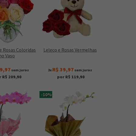
e Rosas Coloridas
Leleco e Rosas Vermelhas
no Vaso
9,97
R$ 39,97
sem juros
3x
sem juros
r R$ 209,90
por R$ 119,90
-10%