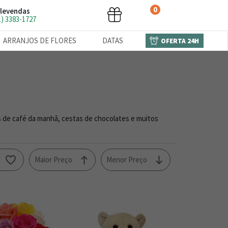
0
levendas
1) 3383-1727
ARRANJOS DE FLORES
DATAS
OFERTA 24H
s de café da manhã, cestas de chocolates e muitos
o
Maior Preço
Menor Preço