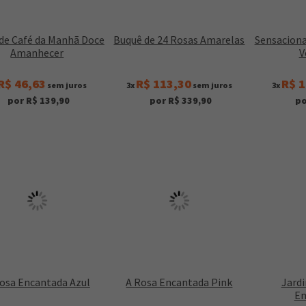
de Café da Manhã Doce
Buquê de 24 Rosas Amarelas
Sensaciona
Amanhecer
V
R$ 46,63
R$ 113,30
R$ 1
sem juros
3x
sem juros
3x
por R$ 139,90
por R$ 339,90
po
osa Encantada Azul
A Rosa Encantada Pink
Jard
En